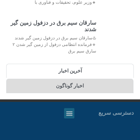
🔸وزیر علوم، تحقیقات و فناوری با
سارقان سیم برق در دزفول زمین گیر
شدند
♨️سارقان سیم برق در دزفول زمین گیر شدند
🔹فرمانده انتظامی دزفول از زمین گیر شدن ۲
سارق سیم برق
آخرین اخبار
اخبار گوناگون
دسترسی سریع