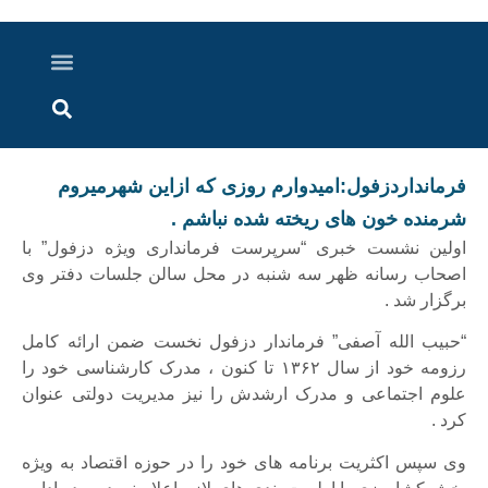
درباره ما
ارسال خبر
ارتباط با ما
پرونده ویژه
اخبار ایران و جهان
اخبار دزفول
گزارش های ویدویی
اخبار خوزستان
فرمانداردزفول:امیدوارم روزی که ازاین شهرمیروم
شرمنده خون های ریخته شده نباشم .
اولین نشست خبری “سرپرست فرمانداری ویژه دزفول” با
اصحاب رسانه ظهر سه شنبه در محل سالن جلسات دفتر وی
برگزار شد .
“حبیب الله آصفی” فرماندار دزفول نخست ضمن ارائه کامل
رزومه خود از سال ۱۳۶۲ تا کنون ، مدرک کارشناسی خود را
علوم اجتماعی و مدرک ارشدش را نیز مدیریت دولتی عنوان
کرد .
وی سپس اکثریت برنامه های خود را در حوزه اقتصاد به ویژه