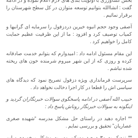
بخش کشاورزی با اولویت بندی های لازم اعلام نموده و در ادامه
گفت : انشاالله بتوانیم توسعه متوازن در کل سطح شهرستان را
برقرار نمائیم .
آصفی وجود حجم انبوه خیرین دردزفول را سرمایه ای گرانبها و
کمیاب توصیف کرد و افزود : ما از این ظرفیت عظیم حمایت
کامل را خواهیم کرد .
این مقام مسئول ادامه داد : امیدوارم که بتوانم خدمت صادقانه
کرده و روزی که از این شهر میروم شرمنده خون های ریخته
شده نباشم .
سرپرست فرمانداری ویژه دزفول تصریح نمود که دیدگاه های
سیاسی اش را قطعا در کار اجرا دخالت نخواهد داد .
حبیب الله آصفی در ادامه پاسخگوی سوالات خبرنگاران گردید و
اینگونه به سوالات خبرنگار روناش پاسخ داد :
**
اجازه دهید در راستای حل مشکل مدرسه
“شهیده صغری
عصاریان”
تحقیق و بررسی نمایم .
**
نزدیک به ۳۰ درصد
مسکن مهر
به مشکل برخورده و این