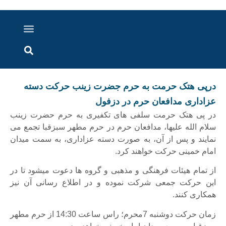
درباره ما
ارسال خبر
ارتباط با ما
پرونده ویژه
اخبار ایران و جهان
اخبار دزفول
گزارش های ویدویی
اخبار خوزستان
درپی هتک حرمت به حرم جضرت زینب حرکت دسته
عزاداری مدافعان حرم در دزفول
در پی هتک حرمت سلفی های تکفیری به حرم حضرت زینب
سلام الله علیها، مدافعان حرم در حرم مطهر سبزقبا تجمع می
نمایند و پس از آن، به صورت دسته عزاداری، به سمت میدان
امام خمینی حرکت خواهند کرد.
از تمام هیئات فرهنگی و مذهبی و گروه ها دعوت میشود تا در
این حرکت جمعی شرکت نموده و در اطلاع رسانی آن نیز
همکاری کنند.
زمان حرکت دوشنبه 7محرم؛ راس ساعت 14:30 از حرم مطهر