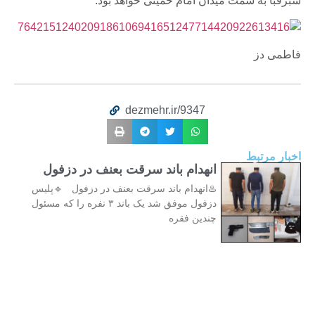
سبزقبا به سمت میدان امام خمینی خواهد بود.
فاطمی دز
dezmehr.ir/9347
اخبار مرتبط
انهدام باند سرقت بعنف در دزفول
♨️انهدام باند سرقت بعنف در دزفول 🔹پلیس
دزفول موفق شد یک باند ۳ نفره را که مسئول
چندین فقره