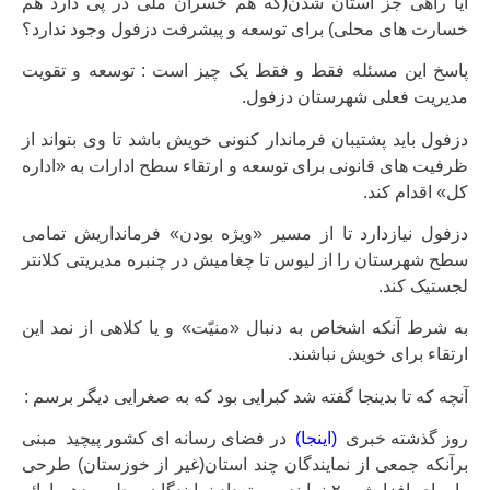
آیا راهی جز استان شدن(که هم خسران ملی در پی دارد هم
خسارت های محلی) برای توسعه و پیشرفت دزفول وجود ندارد؟
پاسخ این مسئله فقط و فقط یک چیز است : توسعه و تقویت
مدیریت فعلی شهرستان دزفول.
دزفول باید پشتیبان فرماندار کنونی خویش باشد تا وی بتواند از
ظرفیت های قانونی برای توسعه و ارتقاء سطح ادارات به «اداره
کل» اقدام کند.
دزفول نیازدارد تا از مسیر «ویژه بودن» فرمانداریش تمامی
سطح شهرستان را از لیوس تا چغامیش در چنبره مدیریتی کلانتر
لجستیک کند.
به شرط آنکه اشخاص به دنبال «منیّت» و یا کلاهی از نمد این
ارتقاء برای خویش نباشند.
آنچه که تا بدینجا گفته شد کبرایی بود که به صغرایی دیگر برسم :
روز گذشته خبری
(
اینجا
)
در فضای رسانه ای کشور پیچید مبنی
برآنکه جمعی از نمایندگان چند استان(غیر از خوزستان) طرحی