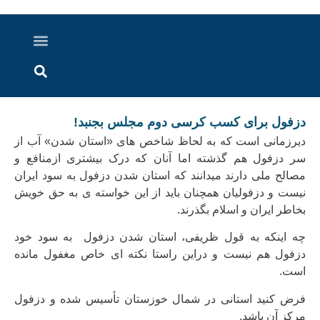
درباره ما
ارسال خبر
ارتباط با ما
پرونده ویژه
اخبار ایران و جهان
اخبار دزفول
گزارش های ویدویی
اخبار خوزستان
دزفول برای کسب کرسی دوم مجلس بجنبد!
دیرزمانی است که به لحاظ شاخص های «استان شدن» آب از
سر دزفول هم گذشته اما آنان که درک بیشتری ازمنافع و
مصالح ملی دارند میدانند که استان شدن دزفول به سود ایران
نیست و دزفولیان همچنان باید از این خواسته ی به حق خویش
بخاطر ایران و اسلام بگذرند.
چه اینکه به قول ظریفی، استان شدن دزفول به سود خود
دزفول هم نیست و دراین راستا نکته ای خاص مغفول مانده
است.
فرض کنید استانی در شمال خوزستان تأسیس شده و دزفول
مرکز آن باشد.