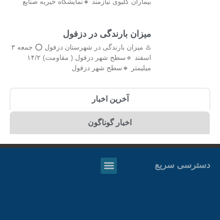
بیماران کلیوی نیازمند 🔸نمایشگاه خیریه صنایع
میزان بارندگی در دزفول
♨️ میزان بارندگی در شهرستان دزفول ⭕️ جمعه ۳
اسفند 🔹سطح شهر دزفول ( مقاومت) ۱۴/۲
میلیمتر 🔸سطح شهر دزفول
آخرین اخبار
اخبار گوناگون
دسترسی سریع