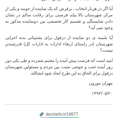
آیا اگر در هربار انتخاب ، برفرض که یک نماینده از حومه و یکی از
مرکز شهرستان بالا بیاید فرصتی برای رقابت سالم در نشان
دادن شایستگی و تقسیم کار تخصصی بین دونماینده مذکور به
وجود نمی آید؟
آیا سُمبه ی دو نماینده از دزفول برای پشتیبانی بدنه اجرایی
شهرستان (در راستای ارتقاء ادارات به ادارات کل) قدرتمندتر
نیست؟
امید است که فرصت پیش آمده را مغتنم شمرده و طی یکی دور
روز آینده جنب و جوشی مثبت بین مردم و مسئولین شهرستان
دزفول برای الحاق به این طرح ایجاد شود.انشالله.
مهران موزون
۱۳۹۳/۰۵/۲۰
dezmehr.ir/18677