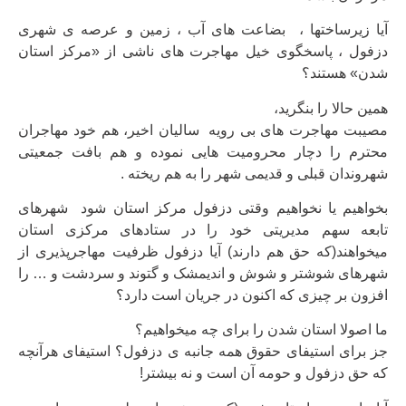
آیا زیرساختها ، بضاعت های آب ، زمین و عرصه ی شهری
دزفول ، پاسخگوی خیل مهاجرت های ناشی از «مرکز استان
شدن» هستند؟
همین حالا را بنگرید،
مصیبت مهاجرت های بی رویه سالیان اخیر، هم خود مهاجران
محترم را دچار محرومیت هایی نموده و هم بافت جمعیتی
شهروندان قبلی و قدیمی شهر را به هم ریخته .
بخواهیم یا نخواهیم وقتی دزفول مرکز استان شود شهرهای
تابعه سهم مدیریتی خود را در ستادهای مرکزی استان
میخواهند(که حق هم دارند) آیا دزفول ظرفیت مهاجرپذیری از
شهرهای شوشتر و شوش و اندیمشک و گتوند و سردشت و … را
افزون بر چیزی که اکنون در جریان است دارد؟
ما اصولا استان شدن را برای چه میخواهیم؟
جز برای استیفای حقوق همه جانبه ی دزفول؟ استیفای هرآنچه
که حق دزفول و حومه آن است و نه بیشتر!