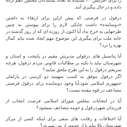
را برای افزایش ۲۰ نماینده به تعداد نمایندگان مجلس دهم ارائه
داده و در حال پیگیری آنند.
دزفول در فرصتی که پیش ازاین برای ارتقاء به داشتن
«دونماینده» داشت چابکی لازم را برای پیوستن به چنین
طرحهایی به خرج نداد آیا اکنون از روزنه ای که از روز گذشته در
خانه ملت برای پیگیری این موضوع مهم ایجاد شده نباید کمال
بهره را برد؟
آیا پتانسیل های دزفولیِ مدیریتیِ مقیم در پایتخت و استان و
شهرستان نباید با تکیه بر مطالبات قانونی مردم دزفول، هرچه
سریعتر دزفول را به این طرح ملحق نمایند؟
اگر دزفول موفق به کسب سهمیه دو کرسی در پارلمان
جمهوری اسلامی شود،آیا وجود دونماینده برای دزفول فرصتی
مضاعف در قوه مقننه نیست؟
آیا در انتخابات مجلس شورای اسلامی فرصت انتخاب از
فرزندان شهردزفول و حومه مضاعف نمیشود؟
آیا اختلافات و رقابت های منفی برای اینکه کسی از مرکز
شهرستان بالا بیاید یا از حومه، از بین نمیرود؟