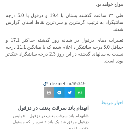
مواج خواهد بود.
طی ۲۴ ساعت گذشته بستان با 19.4 و دزفول با 5.0 درجه
سانتیگراد به ترتیب گرمترین و سردترین نقاط استان گزارش
شدند.
تغییرات دمای دزفول در شبانه روز گذشته حداکثر 17.1 و
حداقل 5.0 درجه سانتیگراد اعلام شده که با میانگین 11.1 درجه
نسبت به سالهای گذشته در این روز 2.3 درجه سانتیگراد خنک‌تر
بوده است.
dezmehr.ir/65349
اخبار مرتبط
انهدام باند سرقت بعنف در دزفول
♨️انهدام باند سرقت بعنف در دزفول 🔹پلیس
دزفول موفق شد یک باند ۳ نفره را که مسئول
چندین فقره