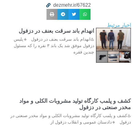
dezmehr.ir/67622
اخبار مرتبط
انهدام باند سرقت بعنف در دزفول
♨️انهدام باند سرقت بعنف در دزفول 🔹پلیس
دزفول موفق شد یک باند ۳ نفره را که مسئول
چندین فقره
کشف و پلمب کارگاه تولید مشروبات الکلی و مواد
مخدر صنعتی در دزفول
♨️کشف و پلمب کارگاه تولید مشروبات الکلی و مواد مخدر صنعتی در
دزفول 🔹دادستان عمومی و انقلاب دزفول از