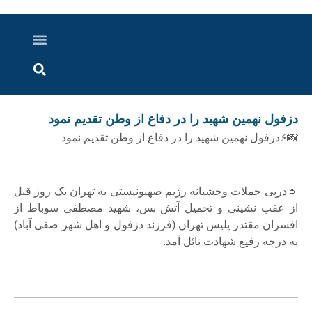
درباره ما
ارسال خبر
ارتباط با ما
پرونده ویژه
اخبار ایران و جهان
اخبار دزفول
گزارش های ویدویی
اخبار خوزستان
دزفول نهمین شهید را در دفاع از وطن تقدیم نمود
📸⚡دزفول نهمین شهید را در دفاع از وطن تقدیم نمود
🔹درپی حملات وحشیانه رژیم صهیونیستی به تهران یک روز قبل
از عقب نشینی و تحمیل آتش بس، شهید مصطفی سوباط از
افسران مقتدر پلیس تهران (فرزند دزفول و اهل شهر صفی آباد)
به درجه رفیع شهادت نائل آمد.