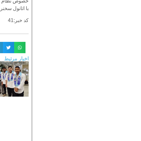
خصوص نظام مر
با اتانول سخنر
کد خبر:41
اخبار مرتبط