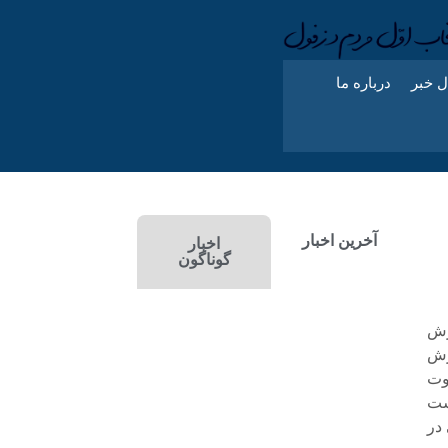
ل خبر
درباره ما
آخرین اخبار
اخبار
گوناگون
زش
اونت آموزش
 سخاوت
شت
 در