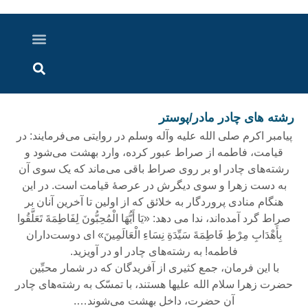
درباره ما
ارسال خبر
ارتباط با ما
پرونده ویژه
اخبار ایران و جهان
اخبار دزفول
گزارش های ویدویی
اخبار خوزستان
رشته های چادر مادر/پوستر
پیامبر اکرم صلی الله علیه وآله وسلم در روایتی می‌فرمایند: در
قیامت، فاطمه از صراط عبور کرده، وارد بهشت می‌شود و
رشته‌های چادر او بر روی صراط باقی می‌ماند که یک سوی آن
به دست زهرا و سوی دیگرش در عرصۀ قیامت است. در این
هنگام منادی پروردگار به خلائق که از اولین تا آخرین آنان بر
صراط گرد آمده‌اند، ندا‌ می دهد:
«یَا أَیُّهَا الْمُحِبُّونَ لِفَاطِمَةَ تَعَلَّقُوا
بِأَهْدَابِ مِرْطِ فَاطِمَةَ سَیِّدَةِ نِسَاءِ الْعَالَمِینَ»
ای دوست‌داران
فاطمه! به رشته‌های چادر او در آویزید.
با این فرمان، جمع کثیری از آفریدگان که در شمار محبِّین
حضرت زهرا سلام الله علیها هستند، با تمسّک به رشته‌های چادر
آن حضرت، داخل بهشت می‌شوند….