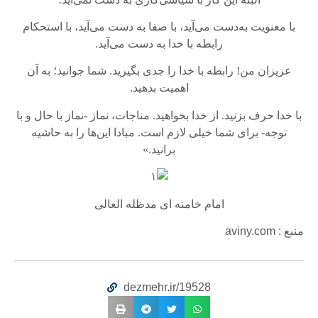
با معنویت به‌دست مى‌آید، با صفا به ‌دست مى‌آید، با استحکام
رابطه با خدا به‌ دست مى‌آید.
عزیزان من! رابطه با خدا را جدى بگیرید. شما جوانید؛ به آن
اهمیت بدهید.
با خدا حرف بزنید. از خدا بخواهید. مناجات، نماز -نماز با حال و با
توجه- براى شما خیلى لازم است. مبادا این‌ها را به حاشیه
برانید.»
امام خامنه ای مدظله العالی
منبع : aviny.com
dezmehr.ir/19528