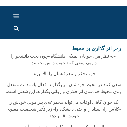
درباره ما
ارسال خبر
ارتباط با ما
پرونده ویژه
اخبار ایران و جهان
اخبار دزفول
گزارش های ویدویی
اخبار خوزستان
رمز اثر گذاری بر محیط
«به نظر من، جوانان انقلابى دانشگاه -چون بحث دانشجو را
داریم- سعى کنند خوب درس بخوانند.
خوب فکر و معرفتشان را بالا ببرند.
سعى کنند در محیط خودشان اثر بگذارند. فعال باشند، نه منفعل.
روى محیط خودشان اثر فکرى و روانى بگذارند. این شدنى است.
یک جوان گاهى اوقات مى‌تواند مجموعه‌ی پیرامونى خودش را
-کلاس را، استاد را و حتى دانشگاه را- زیر تأثیر شخصیت معنوى
خودش قرار دهد.
البته این کار با سیاسی‌کارى به ‌دست نمى‌آید؛