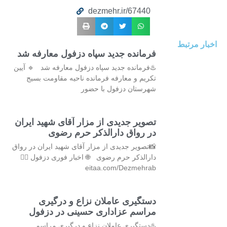
dezmehr.ir/67440
اخبار مرتبط
فرمانده جدید سپاه دزفول معارفه شد
♨️فرمانده جدید سپاه دزفول معارفه شد 🔹 آیین
تکریم و معارفه فرمانده ناحیه مقاومت بسیج
شهرستان دزفول با حضور
تصویر جدیدی از مزار آقای شهید ایران
در رواق دارالذکر حرم رضوی
📸تصویر جدیدی از مزار آقای شهید ایران در رواق
دارالذکر حرم رضوی 🌐 اخبار فوری دزفول 👇🏻
eitaa.com/Dezmehrab
دستگیری عاملان نزاع و درگیری
مراسم عزاداری حسینی در دزفول
♨️دستگیری عاملان نزاع و درگیری مراسم