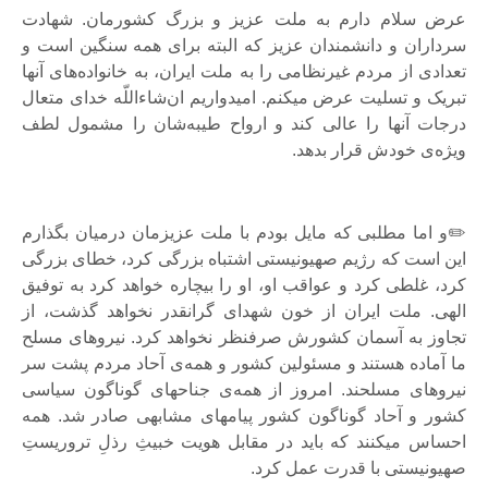
عرض سلام دارم به ملت عزیز و بزرگ کشورمان. شهادت
سرداران و دانشمندان عزیز که البته برای همه سنگین است و
تعدادی از مردم غیرنظامی را به ملت ایران، به خانواده‌ها‌ی آنها
تبریک و تسلیت عرض میکنم. امیدواریم ان‌شاءاللّه خدای متعال
درجات آنها را عالی کند و ارواح طیبه‌شان را مشمول لطف
ویژه‌ی خودش قرار بدهد.
✏️و اما مطلبی که مایل بودم با ملت عزیزمان درمیان بگذارم
این است که رژیم صهیونیستی اشتباه بزرگی کرد، خطای بزرگی
کرد، غلطی کرد و عواقب او، او را بیچاره خواهد کرد به توفیق
الهی. ملت ایران از خون شهدای گرانقدر نخواهد گذشت، از
تجاوز به آسمان کشورش صرفنظر نخواهد کرد. نیروهای مسلح
ما آماده هستند و مسئولین کشور و همه‌ی آحاد مردم پشت سر
نیروهای مسلحند. امروز از همه‌ی جناحهای گوناگون سیاسی
کشور و آحاد گوناگون کشور پیامهای مشابهی صادر شد. همه
احساس میکنند که باید در مقابل هویت خبیثِ رذلِ تروریستِ
صهیونیستی با قدرت عمل کرد.