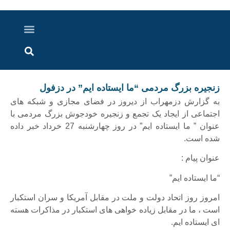
درباره ما
ارسال خبر
ارتباط با ما
پرونده ویژه
اخبار ایران و جهان
اخبار دزفول
گزارش های ویدویی
اخبار خوزستان
زنجیره بزرگ مردمی “ما ایستاده ایم” در دزفول
به گزارش دزمهراب از دیروز در فضای مجازی و شبکه های
اجتماعی از ایجاد یک تجمع و زنجیره خودجوش بزرگ مردمی با
عنوان ” ما ایستاده ایم” در روز چهارشنبه 27 خرداد خبر داده
شده است.
عنوان پیام :
“ما ایستاده ایم”
امروز روز اتحاد دولت و ملت در مقابل آمریکا و سران استکبار
است ، ما در مقابل زیاده خواهی های استکبار در مذاکرات هسته
ای ایستاده ایم.