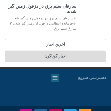
سارقان سیم برق در دزفول زمین گیر
شدند
♨️سارقان سیم برق در دزفول زمین گیر شدند
🔹فرمانده انتظامی دزفول از زمین گیر شدن ۲
سارق سیم برق
آخرین اخبار
اخبار گوناگون
دسترسی سریع