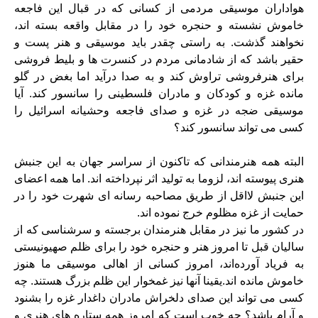
هواداران موسیقی مردمی از کسانی که در قبال این فاجعه
خاموش نشسته و حنجره خود را در مقابل واقعه بسته اند،
نخواهند گذشت. به راستی چقدر باید موسیقی و هنر پست و
حقیر باشد که از شادمانی مردم در کنسرت ها و بلیط فروشی
برای هنرفروشی تراوش کند و به صدا درآید اما بغض در گلو
مانده غزه و کودکان و مادران فلسطینی را سانسور کند. آیا
موسیقی ضجه در غزه و صدای فاجعه وحشیانه اسرائیل را
کسی می تواند سانسور کند؟
البته همه هنرمندانی که تاکنون از سراسر جهان به این جنبش
هنری پیوسته اند، لزوما به تولید اثر نپرداخته اند. اما همه اعضای
این جنبش لااقل از طریق مصاحبه رسانه ای شهرت خود را در
حمایت از غزه مظلوم خرج نموده اند.
در کشور ما نیز در مقابل هنرمندان برجسته و سرشناسی که از
سالیان قبل تا امروز هنر و حنجره خود را برای ظلم صهیونیستی
به فریاد آورده‌اند، امروز کسانی از اهالی موسیقی ما هنوز
خاموش مانده اند.یقینا آنها نیز غمخوار این ظلم بزرگ هستند. چه
کسی می تواند این صدای دلخراش مادران داغدار غزه را بشنود
و آرام باشد؟ چه خوب است که امروز همه ستاره های هنری و