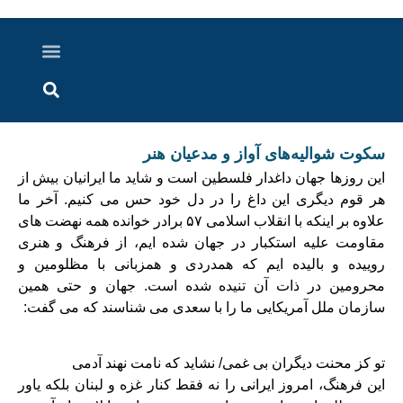
درباره ما
ارسال خبر
ارتباط با ما
پرونده ویژه
اخبار ایران و جهان
اخبار دزفول
گزارش های ویدویی
اخبار خوزستان
سکوت شوالیه‌های آواز و مدعیان هنر
این روزها جهان داغدار فلسطین است و شاید ما ایرانیان بیش از
هر قوم دیگری این داغ را در دل خود حس می کنیم. آخر ما
علاوه بر اینکه با انقلاب اسلامی ۵۷ برادر خوانده همه نهضت های
مقاومت علیه استکبار در جهان شده ایم، از فرهنگ و هنری
روییده و بالیده ایم که همدردی و همزبانی با مظلومین و
محرومین در ذات آن تنیده شده است. جهان و حتی همین
سازمان ملل آمریکایی ما را با سعدی می شناسند که می گفت:
تو کز محنت دیگران بی غمی/ نشاید که نامت نهند آدمی
این فرهنگ، امروز ایرانی را نه فقط کنار غزه و لبنان بلکه یاور