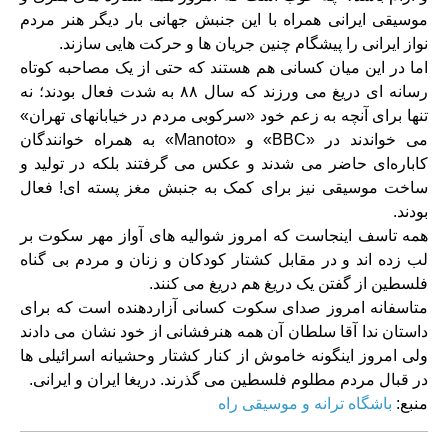
موسیقی ایرانی همراه با این جنبش جهانی بار دیگر هنر مردم
نواز ایرانی را پیشگام چنین جریان ها و حرکت هایی سازند.
اما در این میان کسانی هم هستند که حتی از یک مصاحبه کوتاه
رسانه ای دریغ می ورزند که سال ۸۸ به شدت فعال بودند؛ نه
تنها برای آنچه به زعم خود «سرکوبی مردم در خیابانهای تهران»
می خواندند در «BBC» و «Manoto» به همراه خوانندگان
کاباره‌ای حاضر می شدند و عکس می گرفتند بلکه در تولید و
ساخت موسیقی نیز برای کمک به جنبش مغز پسته ای! فعال
بودند.
همه تاسف اینجاست که امروز شوالیه های آواز مهر سکوت بر
لب زده اند و در مقابل کشتار کودکان و زنان و مردم بی گناه
فلسطین از گفتن یک دریغ هم دریغ می کنند.
متاسفانه امروز صدای سکوت کسانی آزاردهنده است که برای
داستان ندا آقا سلطان آن همه هنرفشانی از خود نشان می دادند
ولی امروز اینگونه خاموش از کنار کشتار وحشیانه اسرائیلی ها
در قبال مردم مطلوم فلسطین می گذرند. دریغا ایران و ایرانی.
منبع:
باشگاه ترانه و موسیقی راه