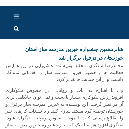
درباره ما
ارسال خبر
ارتباط با ما
پرونده ویژه
اخبار ایران و جهان
اخبار دزفول
گزارش های ویدویی
اخبار خوزستان
شانزدهمین جشنواره خیرین مدرسه ساز استان
خوزستان در دزفول برگزار شد
محمدرضا سنگریˈ محقق ونویسنده عاشورایی در این همایش
فعالیت ها و حضور خیرین مدرسه ساز را خدماتی ماندگار
دانست و از این حمایت ها تقدیر کرد.
وی با اشاره به آیات و روایاتی در خصوص نیکوکاری
افزود:ارزش نیکوکاری بسیار بالاست و نمی توان جایگاهی برای
آن در نظر گرفت. این نویسنده به خیرین مدرسه ساز دزفول و
خوزستان توصیه کرد مستند سازی کنند و با تبلیغات کارهای خیر
را اطلاع رسانی کنند تا موجب تشویق وترغیب دیگران شود.
سنگری افزود:هر ساله یک کتاب از جشنواره خیرین مدرسه ساز