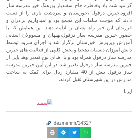
گرامیداشت یاد وخاطره حاج اسفندیار پورهنگ خیر مدرسه ساز
افزود:خیرین دزفول ،خوزستان و سردشت یاری را از دست
دادند که موجب مباهات این مجمع بود و امیدواریم برادران و
فرزندان این خیر راه ایشان را ادامه دهند. این همایش که با
حضور خیرین مدرسه ساز دزفول،بهبهان و مسوولان استانی
آموزش وپرورش خوزستان برگزار شد با اجرای سرود توسط
دانش آموزان دبستان دهخدا و پخش کلیپی از فعالیت های خیرین
مدرسه ساز دزفول همراه بود و با اهدای لوح تقدیر وهدایایی از
خیرین مدرسه ساز دزفول تقدیر شد. در این آیین خیرین مدرسه
ساز دزفول بیش از 40 میلیارد ریال برای کمک به ساخت
مدارس در این شهرستان تقبل کردند.
ایرنا
dezmehr.ir/14327