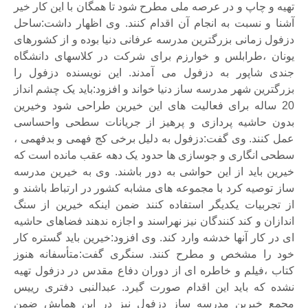
تهیه و چاپ و در عرصه ملی مطرح شود تا همگان با این کار خیر
آشنا و نسبت به انجام آن اقدام کنند. وی اظهار داشت:ساحل
دزفول زمانی بزرگترین مدرسه عرفانی دنیا بوده و از کشورهای
یونان ،طرابلس و خوارزم برای شرکت در کلاسهای دانشگاه
جندی شاپور به دزفول می آمدند. این نویسنده دزفول را
بزرگترین شهر مدرسه ساز دنیا خواند و افزود:باید یک چشم انداز
20 ساله برای فعالیت های این خیرین طراحی شود وخیرین
بدون حاشیه پردازی و پرهیز از جریانات سطحی واحساسی
عمل کنند. وی گفت:دزفول به دلیل برخی کج فهمی و بدفهمی ،
سطحی انگاری و جوسازی ها حدود یک دهه عقب مانده است که
خیرین باید از این حواشی به دور باشند. وی به خیرین مدرسه
ساز توصیه کرد با مجموعه های مشابه کشور در ارتباط باشند و
از تجربیات یکدیگر استفاده کنند ضمن اینکه خیرین از سنگ
اندازان و کند کنندگان نیز نهراسند و اجازه ندهند فضاهای حاشیه
ای در کار آنها خدشه وارد کند. وی افزود:خیرین باید گستره کار
خود را مشخص و مطرح کنند. سنگری گفت:متأسفانه هنوز
کتاب ،فیلم و خاطره ای از دوران دفاع مقدس در دزفول تهیه
نشده که باید این اقدام صورت گیرد. عبدالنبی دفتری رییس
مجمع خیرین مدرسه ساز دزفول نیز در این همایش ضمن