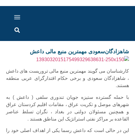
درباره ما
ارسال خبر
ارتباط با ما
پرونده ویژه
اخبار ایران و جهان
اخبار دزفول
گزارش های ویدویی
اخبار خوزستان
شاهزادگان‌سعودی مهمترین منبع مالی داعش
کارشناسان می گویند مهمترین منبع مالی تروریست های داعش
، شاهزادگان سعودی و برخی حکام اقتدارگرای عربی منطقه
هستند.
با حمله گسترده ستیزه جویان تندوری سلفی ( داعش ) به
شهرهای موصل و تکریت عراق ، مقامات اقلیم کردستان عراق
و همچنین مسئولان دولتی در بغداد ، نگران تسلط عناصر
القاعده بر مراکز نفتی استراتژیک این مناطق هستند .
این در حالی است که داعش رسما یکی از اهداف اصلی خود را