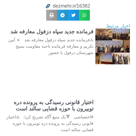
dezmehr.ir/16382
اخبار مرتبط
فرمانده جدید سپاه دزفول معارفه شد
♨️فرمانده جدید سپاه دزفول معارفه شد 🔹 آیین
تکریم و معارفه فرمانده ناحیه مقاومت بسیج
شهرستان دزفول با حضور
اختیار قانونی رسیدگی به پرونده دره
توبیرون با حوزه قضایی سالند است
#اختصاصی 🔻یک منبع آگاه تشریح کرد؛ ♨️اختیار
قانونی رسیدگی به پرونده دره توبیرون با حوزه
قضایی سالند است