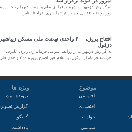
امروز در گتوند برگزار شد
به گزارش دزمهراب شهید برقراری نظم و امنیت «بهرام پنجه‌ورزی
روز دوشنبه ۲۴ دی ماه بر اثر تیراندازی افراد ناشناس
افتتاح پروژه ۲۰۰ واحدی نهضت ملی مسکن زیباشهر
دزفول
به گزارش دزمهراب از روابط عمومی فرمانداری ویژه، علیرضا
خردمند فرماندار دزفول، با اعلام خبر افتتاح پروژه ۲۰۰ واحدی طرح
موضوع
ویژه ها
اجتماعی
پرونده ویژه
اقتصادی
گزارش تصویر
ان
حوادث
گفتگو
سیاسی
یادداشت