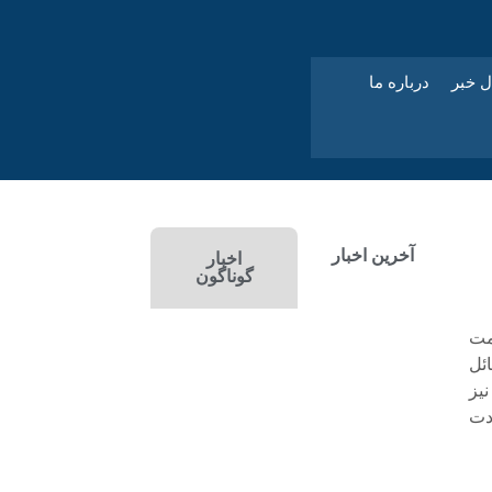
ل خبر
درباره ما
آخرین اخبار
اخبار
گوناگون
مت
ئل
یز
دت