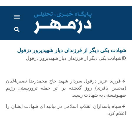
درباره ما
ارسال خبر
ارتباط با ما
پرونده ویژه
اخبار ایران و جهان
اخبار دزفول
گزارش های ویدویی
اخبار خوزستان
شهادت یکی دیگر از فرزندان دیار شهیدپرور دزفول
🔴شهادت یکی دیگر از فرزندان دیار شهیدپرور دزفول
🔸فرزند عزیز دزفول سردار شهید حاج محمدرضا نصیرباغبان
(محسن باقری) روز گذشته بر اثر حمله تروریستی رژیم
صهیونیستی به شهادت رسید.
🔸سپاه پاسداران انقلاب اسلامی در بیانیه ای شهادت ایشان را
اعلام کرد