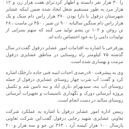
را ۳۰ هزار نفر دانسته و اظهار کرد:برای هفت هزار زن و ۱۲
هزار مرد به طور مستقیم شغل ایجاد شده ضمن اینکه عشایر
شهرستان دزفول با دارا بودن ۳۷۰ هزار راس دام سبک و یک
هزار راس دام سنگین سالیانه ۹۰۰ تن شیر ، ۴۵۰ تن ماست ، ۲۸
تن روغن و ۱۰۲ تن پشم تولید می کنند که سهم بسزایی از
تولیدات دامی را به خود اختصاص داده اند.
پورفرخی با اشاره به اقدامات امور عشایر دزفول گفت:در سال
گذشته ۷۵ کیلومتر راه روستایی در مناطق عشایری دزفول
مرمت و بهسازی شده است.
وی به پیشرفت ۸۰درصدی احداث ابنیه فنی جاده دارخلک اشاره
کرد و گفت: آب شرب چهار روستای عشایری دزفول از جمله
روستای آب بنه، سیدبهرام ،ناری آباد و بنه تامین شد و تکمیل
پروژه آبرسانی دورک و نگهداری تاسیسات و تجهیزات آبرسانی
روستای سالند در دست انجام است.
رییس اداره امور عشایر دزفول با اشاره به عملکرد شرکت
تعاونی عشایری شهید رجایی دزفول گفت:این شرکت تعاونی
پارسال ۱۰۰ هزار کیسه آرد ، ۳۶۴ تن جو و سه هزار و۲۰۰