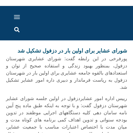
درباره ما
ارسال خبر
ارتباط با ما
پرونده ویژه
اخبار ایران و جهان
اخبار دزفول
گزارش های ویدویی
اخبار خوزستان
شورای عشایر برای اولین بار در دزفول تشکیل شد
پورفرخی در این رابطه گفت: شورای عشایری شهرستان
دزفول، بمنظور بهبود زندگی و استفاده صحیح از توان و
استعدادهای بالقوه جامعه عشایری برای اولین بار در شهرستان
دزفول به ریاست فرماندار و دبیری داره امور عشایر تشکیل
شد.
رییس اداره امور عشایردزفول در اولین جلسه شورای عشایر
شهرستان دزفول گفت: و با توجه به اینکه طبق ماده پنج آیین
نامه سامان دهی کلیه دستگاههای اجرایی موظفند در تدوین
بودجه سنواتی و تدوین اهداف کمی برنامه های کوتاه مدت و
میان مدت با اختصاص اعتبارات مناسب با جمعیت عشایر،