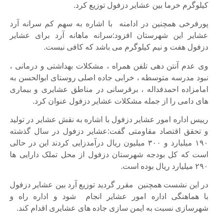
کیلوگرم خرما بین عشایر دزفول توزیع کرد.
پورفرخی همچنین در ادامنه با اشاره به سهم کم سرانه آرد
عشایر این شهرستان افزود:سرانه ماهانه آرد برای عشایر
دزفول هفت و نیم کیلوگرم می باشد که کافی نیست.
وی عدم آنتن دهی تلفن همراه ، مشکلات بهداشتی و درمانی ،
نبود مدرسه متوسطه ، خرابی جاده اصلی روستای ابوالحسن به
امامزاده احمدفداله ، برقرسانی در مناطق عشایری و بیماری
های دامی را از جمله مشکلات عشایر دزفول عنوان کرد.
رییس اداره امور عشایر دزفول با اشاره به نقش عشایر در تولید
و تحقق اقتصاد مقاومتی گفت:عشایر دزفول در سال گذشته
۱۹۰ میلیارد و ۳۰۰ میلیون ریال درآمدزایی کردند این در حالی
است که کل بودجه شهرستان دزفول از محل تملک دارایی ها
۲۹۰ میلیارد ریال بوده است.
در این نشست همچنین مقرر گردید توزیع آرد بین عشایر دزفول
با هماهنگی اداره امور عشایر انجام شود و اداره راه و
شهرسازی نسبت به ایمن سازی جاده های عشایری اقدام کند.