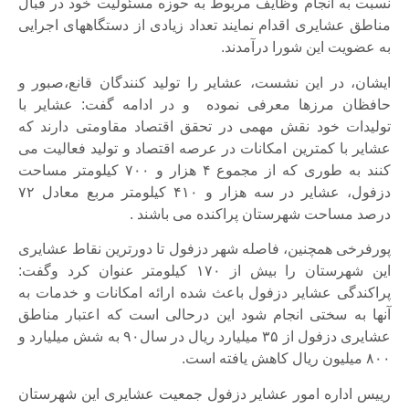
نسبت به انجام وظایف مربوط به حوزه مسئولیت خود در قبال
مناطق عشایری اقدام نمایند تعداد زیادی از دستگاههای اجرایی
به عضویت این شورا درآمدند.
ایشان، در این نشست، عشایر را تولید کنندگان قانع،صبور و
حافظان مرزها معرفی نموده و در ادامه گفت: عشایر با
تولیدات خود نقش مهمی در تحقق اقتصاد مقاومتی دارند که
عشایر با کمترین امکانات در عرصه اقتصاد و تولید فعالیت می
کنند به طوری که از مجموع ۴ هزار و ۷۰۰ کیلومتر مساحت
دزفول، عشایر در سه هزار و ۴۱۰ کیلومتر مربع معادل ۷۲
درصد مساحت شهرستان پراکنده می باشند .
پورفرخی همچنین، فاصله شهر دزفول تا دورترین نقاط عشایری
این شهرستان را بیش از ۱۷۰ کیلومتر عنوان کرد وگفت:
پراکندگی عشایر دزفول باعث شده ارائه امکانات و خدمات به
آنها به سختی انجام شود این درحالی است که اعتبار مناطق
عشایری دزفول از ۳۵ میلیارد ریال در سال۹۰ به شش میلیارد و
۸۰۰ میلیون ریال کاهش یافته است.
رییس اداره امور عشایر دزفول جمعیت عشایری این شهرستان