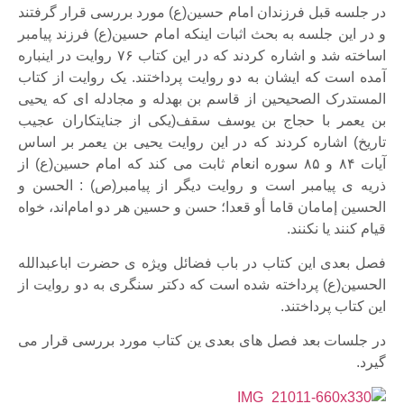
در جلسه قبل فرزندان امام حسین(ع) مورد بررسی قرار گرفتند
و در این جلسه به بحث اثبات اینکه امام حسین(ع) فرزند پیامبر
اساخته شد و اشاره کردند که در این کتاب ۷۶ روایت در اینباره
آمده است که ایشان به دو روایت پرداختند. یک روایت از کتاب
المستدرک الصحیحین از قاسم بن بهدله و مجادله ای که یحیی
بن یعمر با حجاج بن یوسف سقف(یکی از جنایتکاران عجیب
تاریخ) اشاره کردند که در این روایت یحیی بن یعمر بر اساس
آیات ۸۴ و ۸۵ سوره انعام ثابت می کند که امام حسین(ع) از
ذریه ی پیامبر است و روایت دیگر از پیامبر(ص) : الحسن و
الحسین إمامان قاما أو قعدا؛ حسن و حسین هر دو امام‌اند، خواه
قیام کنند یا نکنند.
فصل بعدی این کتاب در باب فضائل ویژه ی حضرت اباعبدالله
الحسین(ع) پرداخته شده است که دکتر سنگری به دو روایت از
این کتاب پرداختند.
در جلسات بعد فصل های بعدی ین کتاب مورد بررسی قرار می
گیرد.