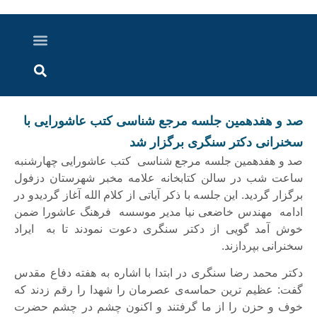
درباره ما
ارسال خبر
ارتباط با ما
پرونده ویژه
اخبار ایران و جهان
اخبار دزفول
گزارش های ویدویی
اخبار خوزستان
صد و هفدهمین جلسه مرجع شناسی کتب عاشورایی با
سخنرانی دکتر سنگری برگزار شد
صد و هفدهمین جلسه مرجع شناسی کتب عاشورایی چهارشنبه
ساعت شب در سالن کتابخانه علامه مخبر شهرستان دزفول
برگزار گردید. این جلسه با ذکر آیاتی از کلام الله آغاز گردیدو در
ادامه مهندس خاضعی نیا مدیر موسسه فرهنگ عاشورا ضمن
خوش آمد گویی از دکتر سنگری دعوت نمودند تا به ایراد
سخنرانی بپردازند.
دکتر محمد رضا سنگری در ابتدا با اشاره به هفته دفاع مقدس
گفت: عظیم ترین حماسه‌ی عصرمان را شهدا را رقم زدند که
خوف و حزن را از ما گرفتند و اکنون چشم در چشم حضرت