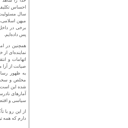
خدا را شاهد 
احساس تکلیف 
سال مسئولیت 
میهن اسلامی، 
برخی در داخل 
پس داده‌ایم.
همچنین در ام
نماینده‌ای از 
اتهامات و انت
صیانت از آرا م
به ظهور رسان
مخلص و سخت ک
شده این است ک
آمارهای نادر
سیاسی و اقتصا
از این رو با 
دارم که همه ت