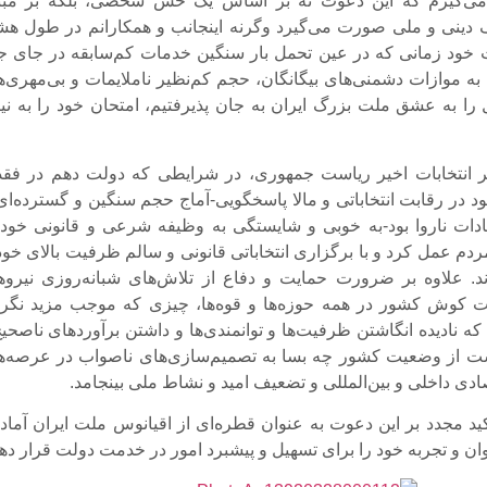
می‌گیرم که این دعوت نه بر اساس یک حس شخصی، بلکه بر مبن
دینی و ملی صورت می‌گیرد وگرنه اینجانب و همکارانم در طول ه
خود زمانی که در عین تحمل بار سنگین خدمات کم‌سابقه در جای ج
به موازات دشمنی‌های بیگانگان، حجم کم‌نظیر ناملایمات و بی‌مهری‌ه
را به عشق ملت بزرگ ایران به جان پذیرفتیم، امتحان خود را به نی
ر انتخابات اخیر ریاست جمهوری، در شرایطی که دولت دهم در فقد
خود در رقابت انتخاباتی و مالا پاسخگویی-آماج حجم سنگین و گسترده‌ای
قادات ناروا بود-به خوبی و شایستگی به وظیفه شرعی و قانونی خود 
ردم عمل کرد و با برگزاری انتخاباتی قانونی و سالم ظرفیت بالای خود
د. علاوه بر ضرورت حمایت و دفاع از تلاش‌های شبانه‌روزی نیروه
وش کشور در همه حوزه‌ها و قوه‌ها، چیزی که موجب مزید نگرا
ه نادیده انگاشتن ظرفیت‌ها و توانمندی‌ها و داشتن برآوردهای ناصحیح
ست از وضعیت کشور چه بسا به تصمیم‌سازی‌های ناصواب در عرصه‌ه
دی داخلی و بین‌المللی و تضعیف امید و نشاط ملی بینجامد.
تأکید مجدد بر این دعوت به عنوان قطره‌ای از اقیانوس ملت ایران آما
وان و تجربه خود را برای تسهیل و پیشبرد امور در خدمت دولت قرار ده