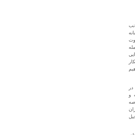
نب
نه
وت
له
یی
ار
یم
در
 و
صه
ان
یل