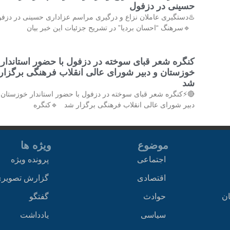
حسینی در دزفول
دستگیری عاملان نزاع و درگیری مراسم عزاداری حسینی در دزفول
🔹سرهنگ “احسان بردیا” در تشریح جزئیات این خبر بیان
کنگره شعر قبای سوخته در دزفول با حضور استاندار
خوزستان و دبیر شورای عالی انقلاب فرهنگی برگزار
شد
⚡کنگره شعر قبای سوخته در دزفول با حضور استاندار خوزستان و
دبیر شورای عالی انقلاب فرهنگی برگزار شد 🔹کنگره
ویژه ها
موضوع
پرونده ویژه
اجتماعی
زارش تصویری
اقتصادی
گفتگو
حوادث
اخ
یادداشت
سیاسی