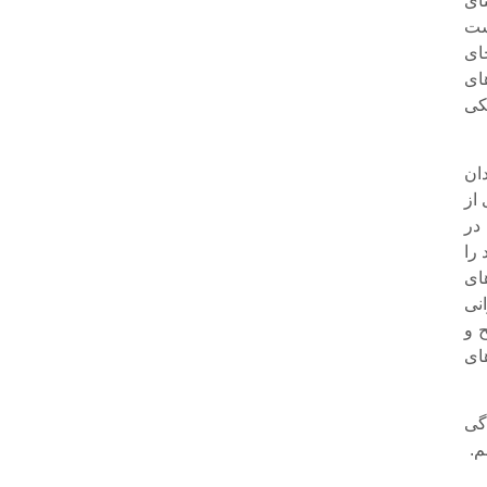
ای
شت
ای
ای
کی
ان
 از
در
 را
ای
نی
 و
ای
دگی
م.