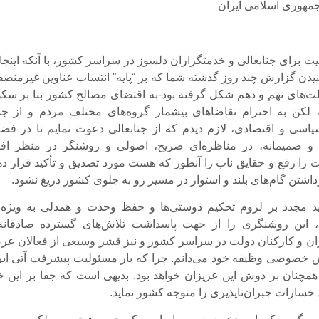
مهوری اسلامی ایران
یت برای جنابعالی و خدمتگزاران دلسوز در سراسر کشور، با آنکه اینجا
دن گزارش چند روز گذشته شما که بر “پایه” انتساب عناوین غیرمنصفا
دولت‌های نهم و دهم شکل گرفته بود-به اقتضای مصالح کشور بنا بر سک
، لکن به احترام تقاضاهای بیشمار گروه‌های مختلف مردم و از جم
سی و اقتصادی، لازم دیدم که از جنابعالی دعوت نمایم تا در فضا
ه و صمیمانه، در مناظره‌ای صریح، اصولی و روشنگر در منظر افک
 را رفع و حقایق ناب را آنطور که هست مورد تصدیق و تأکید قرار ده
اشتن گام‌های بلند و استوار در مسیر رو به جلوی کشور دریغ نشود.
کید مجدد بر لزوم تحکیم دوستی‌ها و حفظ وحدت و همدلی به ویژه 
 این روشنگری را از جهت پاسداشت تلاش‌های گسترده صادقانه
ان و کارکنان دولت در سراسر کشور و نیز قشر وسیعی از فعالان عر
خصوصی وظیفه خود می‌دانم. چرا که بار مسئولیت پیشرفت آتی ایر
 همچنان بر دوش این عزیزان خواهد بود. بدیهی است که جفا بر این خ
 خسارات جبران‌ناپذیری را متوجه کشور نماید.