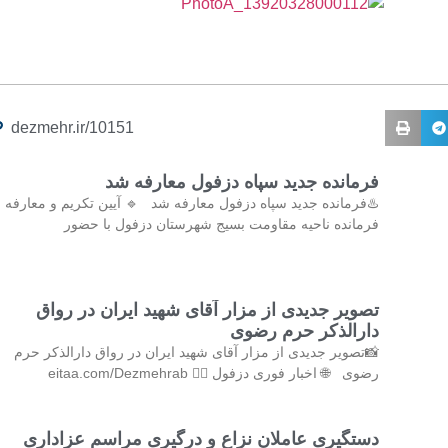
dezmehr.ir/10151
فرمانده جدید سپاه دزفول معارفه شد
♨️فرمانده جدید سپاه دزفول معارفه شد 🔹 آیین تکریم و معارفه
فرمانده ناحیه مقاومت بسیج شهرستان دزفول با حضور
تصویر جدیدی از مزار آقای شهید ایران در رواق
دارالذکر حرم رضوی
📸تصویر جدیدی از مزار آقای شهید ایران در رواق دارالذکر حرم
رضوی 🌐 اخبار فوری دزفول 👇🏻 eitaa.com/Dezmehrab
دستگیری عاملان نزاع و درگیری مراسم عزاداری