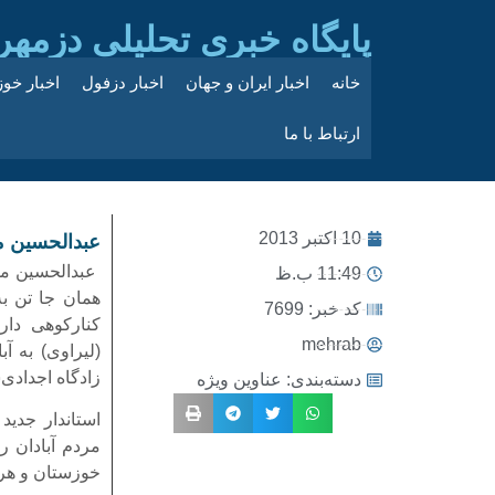
پایگاه خبری تحلیلی دزمهر
خانه
اخبار ایران و جهان
اخبار دزفول
اخبار خو
ارتباط با ما
10 اکتبر 2013
عبدالحسین م
عبدالحسین مقتد
11:49 ب.ظ
همان جا تن به
کد خبر: 7699
کنارکوهی دار
mehrab
(لیراوی) به آ
زادگاه اجدادی‌
دسته‌بندی:
عناوین ویژه
استاندار جدی
مردم آبادان ر
خوزستان و هرم