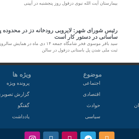
بیمارستان آیت الله نبوی دزفول روز پنجشنبه در آیینی
رئیس شورای شهر: لایروبی رودخانه دز در محدوده پ
ساسانی در دستور کار است
سید باقر موسوی فخر شامگاه جمعه ۱۴ دی ماه در همایش سالرو
ثبت ملی شدن پل باستانی دزفول در سالن
موضوع
ویژه ها
اجتماعی
پرونده ویژه
اقتصادی
گزارش تصویر
ان
حوادث
گفتگو
سیاسی
یادداشت