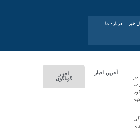
ل خبر
درباره ما
آخرین اخبار
اخبار
 در
گوناگون
رت
وه
وه
گی
ای