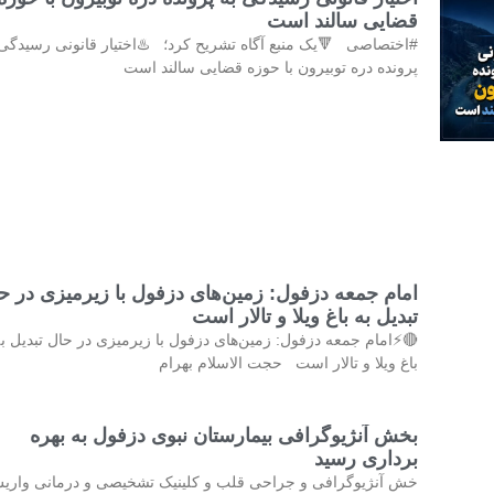
قضایی سالند است
ختصاصی 🔻یک منبع آگاه تشریح کرد؛ ♨️اختیار قانونی رسیدگی به
پرونده دره توبیرون با حوزه قضایی سالند است
ام جمعه دزفول: زمین‌های دزفول با زیرمیزی در حال
تبدیل به باغ ویلا و تالار است
⚡امام جمعه دزفول: زمین‌های دزفول با زیرمیزی در حال تبدیل به
باغ ویلا و تالار است حجت الاسلام بهرام
بخش آنژیوگرافی بیمارستان نبوی دزفول به بهره
برداری رسید
ش آنژیوگرافی و جراحی قلب و کلینیک تشخیصی و درمانی واریس