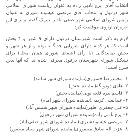
انتخاب آقای ایرج نادبی زاده به عنوان ریاست شورای اسلامی
شهر دزفول و انتخاب آقای مرتضی عیسوند شیری به عنوان
رئیس شورای اسلامی شهر صفی آباد را تبریک گفته و برای این
عزیزان آرزوی موفقیت کرد.
لازم به ذکر است شهرستان دزفول دارای ۹ شهر و ۴ بخش
است که هر کدام دارای شورایی جداگانه بوده و از هر شهر و
بخش نمایندگانی (با رأی اعضای شورای همان محل) برای
تشکیل شورای شهرستان دزفول معرفی شده اند. که آنها بدین
شرح است:
۱
–
محمدرضا خسروی(نماینده شورای شهر سالند)
۲
–
هادی دودونگه(نماینده بخش
)
۳
–
قاسم نیره قلعه نویی(نماینده بخش)
۴
–
عبدالعلی کریمی(نماینده شورای شهر امام)
۵
–
علی جعفری اطهر(نماینده شورای شهر شمس آباد)
۶
–
ایرج نادبی زاده(نماینده شورای شهر دزفول)
۷
–
مرتضی عیسوندشیری (نماینده شورای شهر صفی آباد)
۸
–
عزت اله صادق منصوری(نماینده شورای شهر سیاه منصور)