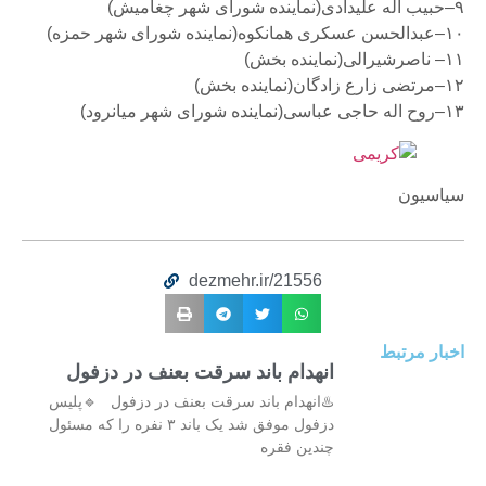
۹
–
حبیب اله علیدادی(نماینده شورای شهر چغامیش)
۱۰
–
عبدالحسن عسکری همانکوه(نماینده شورای شهر حمزه)
۱۱
–
ناصرشیرالی(نماینده بخش)
۱۲
–
مرتضی زارع زادگان(نماینده بخش)
۱۳
–
روح اله حاجی عباسی(نماینده شورای شهر میانرود)
سیاسیون
dezmehr.ir/21556
اخبار مرتبط
انهدام باند سرقت بعنف در دزفول
♨️انهدام باند سرقت بعنف در دزفول 🔹پلیس
دزفول موفق شد یک باند ۳ نفره را که مسئول
چندین فقره