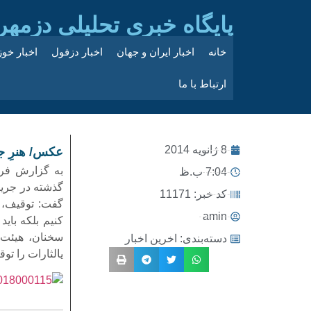
پایگاه خبری تحلیلی دزمهر
خانه
اخبار ایران و جهان
اخبار دزفول
اخبار خو
ارتباط با ما
8 ژانویه 2014
عکس/ هنرِ ج
به گزارش فره
7:04 ب.ظ
گذشته در جریا
کد خبر: 11171
گفت: توقیف، 
amin
کنیم بلکه باید
سخنان، هیئت 
دسته‌بندی:
اخرین اخبار
یالثارات را توقیف