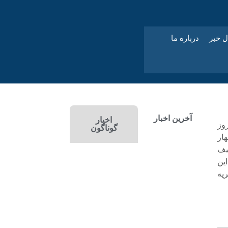
ل خبر
درباره ما
آخرین اخبار
اخبار
وز
گوناگون
ار
یف
این
یه