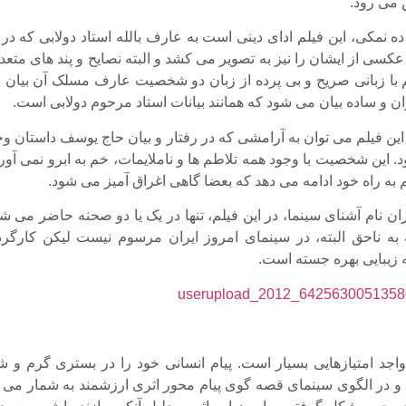
 می رود.
ده نمکی، این فیلم ادای دینی است به عارف بالله استاد دولابی که در
سی از ایشان را نیز به تصویر می کشد و البته نصایح و پند های متعد
م با زبانی صریح و بی پرده از زبان دو شخصیت عارف مسلک آن بیان 
ان و ساده بیان می شود که همانند بیانات استاد مرحوم دولابی است.
این فیلم می توان به آرامشی که در رفتار و بیان حاج یوسف داستان وج
د. این شخصیت با وجود همه تلاطم ها و ناملایمات، خم به ابرو نمی آور
ه راه خود ادامه می دهد که بعضا گاهی اغراق آمیز می شود.
ان نام آشنای سینما، در این فیلم، تنها در یک یا دو صحنه حاضر می ش
به ناحق البته، در سینمای امروز ایران مرسوم نیست لیکن کارگرد
ه زیبایی بهره جسته است.
اجد امتیازهایی بسیار است. پیام انسانی خود را در بستری گرم و شی
و در الگوی سینمای قصه گوی پیام محور اثری ارزشمند به شمار می آی