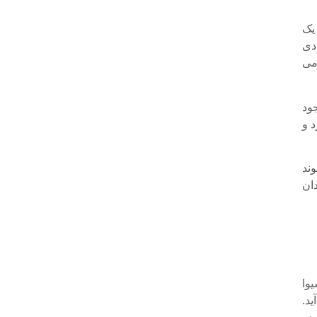
 یک
دی
می
ود
د و
وند
ان
وا
د.