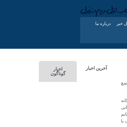
ل خبر
درباره ما
آخرین اخبار
اخبار
گوناگون
مع
نه
نی
نم
با