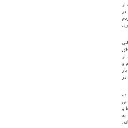
از
 در
دم
ری
نی
لق
از
 و
بار
در
ده
رش
ا و
به
ه،