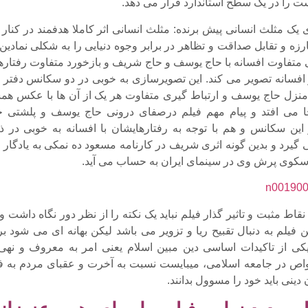
 را در یک سطح استاندارد قرار می دهد.
ک مثلث انسانی پیش برنده: مثلث انسانی اثر کاملا هدفمند در کنار 
رزه و تقابل صداقت و تظاهر در برابر وجوه دنیایی را به شکلی نمادین
 متفاوت افسانه با حاج یوسف و حاج شریف و بازخورد متفاوت رفتاره
ر افسانه تصویر می کند. این تصویرسازی به خوبی در دو سکانس دفتر ک
نزل حاج یوسف و ارتباط گیری متفاوت هر یک از آن ها با عکس هم
می افتد و پیام مهم فیلم درصفای درونی حاج یوسف و پلشتی ح
ین سکانس و هم با توجه به رفتارهایشان با افسانه به خوبی در ذ
یرد و بدین گونه اثری شریف در کارنامه مسعود ده نمکی به یادگار 
 سکوی پرش وی در سینمای ایران به حساب می آید.
نقاط مثبت و تاثیر گذار فیلم نباید یک نکته را از نظر دور نگاه داشت و
ن فیلم به دنبال تقبیح ریا و تزویر می باشد لیکن بهانه ای می شود ب
کی از تاکیدات اساسی دین مبین اسلام یعنی امر به معروف و نهی 
واص در جامعه اسلامی، میبایست نسبت به آخرت و عقبای مردم به ف
 دینی باید خود را مسوول بدانند.