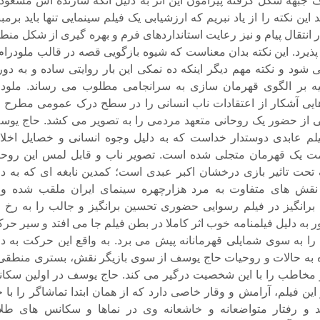
ف جبهه شکل گرفته پیرامون این اثر به دلیل آنکه سازنده اش مسعود 
این نکته را از یاد نبریم که ارزشیابی یک فیلم سینمایی تنها باید برمب
ر انتقال پیام و نیز رعایت استانداردهای فرم و بهره گیری از شکل من
یرد. این نکته بدان معناست که شیوه بازگویی قصه در قالب ملودرام 
 شود و نکته مهم دیگر اینکه ده نمکی این بار روایتی ساده و به دور 
کیه بر الگوی قهرمان سازی به سرانجامی مطلوب می رساند. ملودر
ایی آشکار از اعتقادات ناب انسانی را در سطح درک عمومی مطرح 
بی از حضور یک روحانی متعهد مردمی را به تصویر می کشد. حاج یوس
یلم عابدی دوستدار خداست که به دلیل وجوه انسانی و خصایل اخلا
ت یک قهرمان متجلی شده است. تصویر ناب و قابل لمس این روحا
حت تاثیر بازی درخشان اکبر عبدی است؛ کمدین نابغه ای که به دل
قش های متفاوت به مرد هزارچهره سینمای ایران ملقب شده و 
برانگیز در فیلم رسوایی حضوری تحسین برانگیز و جالب را به رخ 
 به دلیل فیلمنامه خوب اثر کاملا در بطن فیلم جا می افتد و سیر حرک
را به سوی شمایلی قهرمانانه پیش می برد. به واقع این حرکت به دل
 به حالات و روحیات حاج یوسف از سوی بازیگر نقش، بستری منطقی 
مخاطب را با این شخصیت درگیر می کند. حاج یوسف در اولین سکا
ین فیلم، آرامش و وقار خاصی دارد که از همان ابتدا تماشاگر را با خ
 و رفتار متواضعانه و خاشعانه وی در نماها و سکانس های طلا