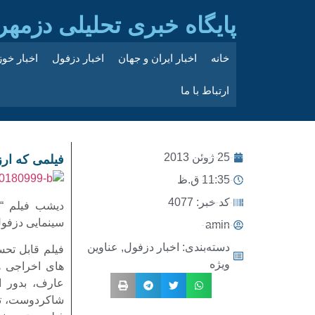
پایگاه خبری تحلیلی دزمهر
خانه
اخبار ایران و جهان
اخبار دزفول
اخبار خو
ارتباط با ما
25 ژوئن 2013
فیلمی که ار
11:35 ق.ظ
کد خبر: 4077
دیشب فیلم “ر
سینمایی دزفول
amin
دسته‌بندی:
اخبار دزفول
,
عناوین
فیلم قابل تحس
ویژه
های اخراجی ه
عارف، بدور از
شاکردوست، تا 