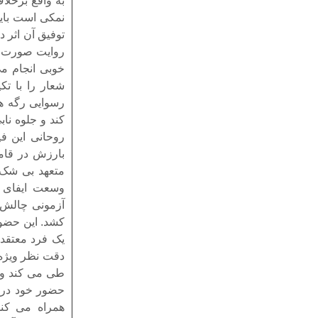
به واقع برخلا
نمکی است باید 
توفیق آن اثر د
روایت صورت پذ
خوبی انجام می
شعار را با ت
رسوایی رگه ه
کند و جلوه نا
روحانی این ف
بارزش در قام
متعهد بی شک ت
وسعت ایفای ن
آزمونی چالش 
کشد. این حضور
یک فرد معتقد 
دقت نظر ویژه
طی می کند و 
حضور خود در ا
همراه می کند