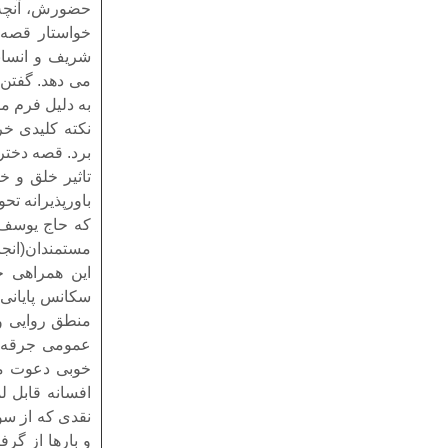
حضورش، آنچه 
خواستار قصه 
شریف و انسانی
می دهد. گفتن 
به دلیل فرم 
نکته کلیدی خر
برد. قصه دختر
تاثیر خلق و خ
باورپذیرانه تح
که حاج یوسف ر
مستمندان(انج
این همراهی خ
سکانس پایانی 
منطق روایی و 
عمومی جرقه م
خوبی دعوت می
افسانه قابل ل
نقدی که از سو
و بارها از گر