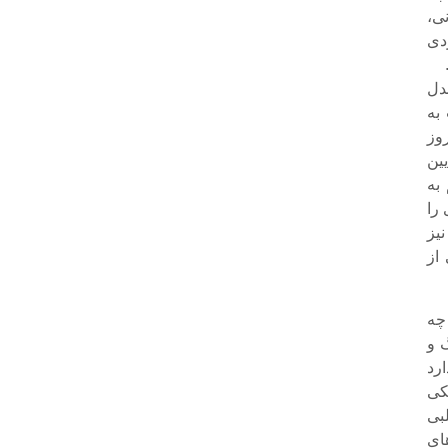
ی،
دی
دل
به
وز
ین
به
را
یز
از
چه
 و
رد
کی
بی
ای