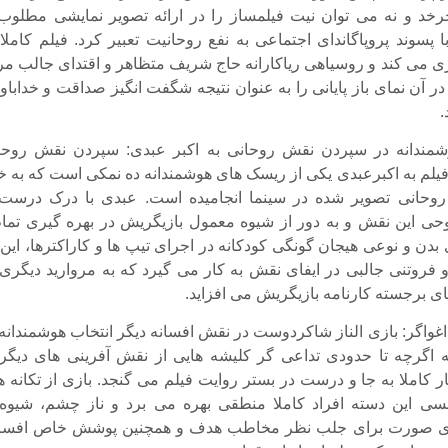
د و نه می توان نیت فیلمساز را در ارائه تصویر نمایشی مطلوب 
ا پسوند پروپاگاندای اجتماعی به نفع روحانیت تعبیر کرد. فیلم کاملا
ی می کند و روسیاهی ریاکارانه حاج شریف متظاهر و اقتدای جالب مر
ر آن نمای باز پایانی را به عنوان نتیجه شگفت انگیز صداقت و خداباو
.
ندانه در سپردن نقش روحانی به اکبر عبدی: سپردن نقش روحا
م به اکبرعبدی یکی از ریسک های هوشمندانه ده نمکی است که به خ
روحانی تصویر شده در سینما انجامیده است. عبدی با درک درست 
ی این نقش و به دور از شیوه معمول بازیگریش در بهره گیری تمام
بدن و نوعی هیجان گونگی کودکانه در اجرای تیپ ها و کاراکترها، این 
روتنی جالبی در ایفای نقش به کار می گیرد که به مروارید دیگری 
ی برجسته کارنامه بازیگریش می افزاید.
واگر: بازی الناز شاکردوست در نقش افسانه دیگر انتخاب هوشمندانه 
اگرچه تا حدودی تداعی گر کلیشه هایی از نقش آفرینی های دیگ
ر کاملا به جا و درست در بستر روایت فیلم می گنجد. بازی از تکانه ه
ی این دسته افراد کاملا منطقی بهره می برد و ناز چشم، شیوه 
ای صورت برای جلب نظر مخاطب هدف و همچنین پوشش خاص افسان