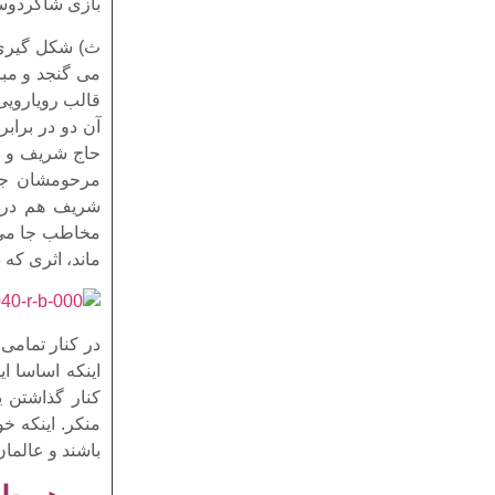
بازی شاکردوست
ث) شکل گیری ی
می گنجد و مبا
قالب رویارویی
آن دو در براب
حاج شریف و م
مرحومشان جا 
شریف هم در ا
مخاطب جا می گ
ماند، اثری که
در کنار تمامی 
اینکه اساسا ای
کنار گذاشتن ی
منکر. اینکه خ
باشند و عالمان