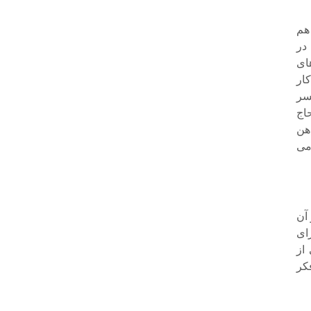
هم
 در
ای
ار
سر
اج
هن
می
 آن
رای
از
کر