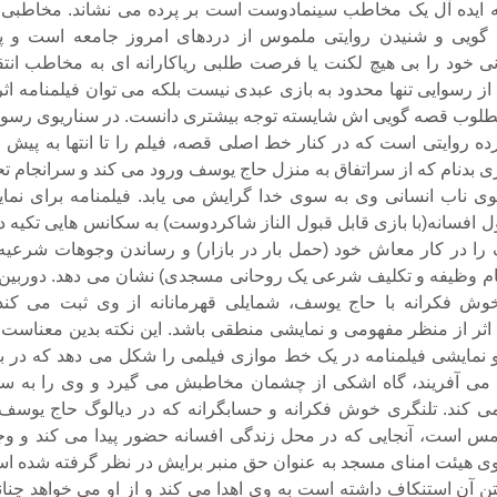
ایده آل یک مخاطب سینمادوست است بر پرده می نشاند. مخاطبی 
گویی و شنیدن روایتی ملموس از دردهای امروز جامعه است و پی
 خود را بی هیچ لکنت یا فرصت طلبی ریاکارانه ای به مخاطب انتق
از رسوایی تنها محدود به بازی عبدی نیست بلکه می توان فیلمنامه اثر
مطلوب قصه گویی اش شایسته توجه بیشتری دانست. در سناریوی رسوا
ده روایتی است که در کنار خط اصلی قصه، فیلم را تا انتها به پیش 
ی بدنام که از سراتفاق به منزل حاج یوسف ورود می کند و سرانجام ت
وی ناب انسانی وی به سوی خدا گرایش می یابد. فیلمنامه برای نما
ول افسانه(با بازی قابل قبول الناز شاکردوست) به سکانس هایی تکیه د
ا در کار معاش خود (حمل بار در بازار) و رساندن وجوهات شرعیه 
ام وظیفه و تکلیف شرعی یک روحانی مسجدی) نشان می دهد. دوربین 
وش فکرانه با حاج یوسف، شمایلی قهرمانانه از وی ثبت می کند 
اثر از منظر مفهومی و نمایشی منطقی باشد. این نکته بدین معناست 
نمایشی فیلمنامه در یک خط موازی فیلمی را شکل می دهد که در با
ی آفریند، گاه اشکی از چشمان مخاطبش می گیرد و وی را به س
 کند. تلنگری خوش فکرانه و حسابگرانه که در دیالوگ حاج یوسف 
مس است، آنجایی که در محل زندگی افسانه حضور پیدا می کند و وج
ی هیئت امنای مسجد به عنوان حق منبر برایش در نظر گرفته شده ا
فتن آن استنکاف داشته است به وی اهدا می کند و از او می خواهد چنان