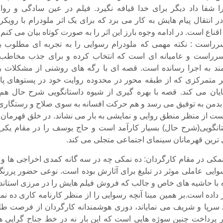
 شفا داد دیگر برای خدا قیافه نگیرد. فیلم در عین سادگی و روان
 انتقال پیام هایش به کار می برد که برای یک اثر ملودرام با رویکر
قناع است. در ادامه وجوه بارز این اثر را به صورت کوتاه بیان می کنم.
رراست : نکته مهمی که ملودرام رسوایی را به تجربه ای مطلوب ب
رراست و عامیانه ای است که انتخاب کرده و برای جذب مخاطب 
ند به اجرا رسانده است. قصه ای با رگه های روشنی از مشکلات ر
 متمرکزی که از طبقه محور در محدوده روایت خود در پستوهای پای
یان می کند. قصه با بهره گیری از شیوه داستانگویی شرح حال هم 
دمن به توفیق می رسد و هم حرکت افسانه به سوی صلاح و رستگاری 
 از منظر منطق روایی و نمایشی به بار می نشاند. در خلق قهرمان ن
انگویی(شرح حال) بسیار کارآمد است و حاج یوسف را در مقام یکی 
رین قهرمانان سینمای اجتماعی متجلی می کند.
کی در مقام کارگردان: ده نمکی چه در سه گانه کمدی اخراجی ها و 
وایی عاملی موثر در تبلیغ برای آثارش بوده است. نوعی حضور پررنگ
اه با حاشیه های خاص و جالب که فروش فیلم هایش را در مرزی استاندا
داده است.بر همین مبنا آنچه رسوایی را از منظر کارنامه کاری ده نم
 سرپا و شریف می نمایاند، دوری هوشمندانه کارگردان از فرصت طل
 پرداخت چنین سوژه هایی است که این بار نه در خط جناح گرایی ه