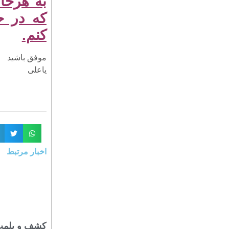
به هرحال
که در ح
کنم.
موفق باشید
یاعلی
اخبار مرتبط
کشف و پلمب 