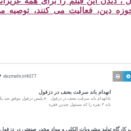
 ، دیدن این فیلم را برای همه عزیزان
وزه دین، فعالیت می کنند، توصیه م
dezmehr.ir/4077
انهدام باند سرقت بعنف در دزفول
♨️انهدام باند سرقت بعنف در دزفول 🔹پلیس دزفول موفق شد ی
باند ۳ نفره را که مسئول چندین فقره
کارگاه تولید مشروبات الکلی و مواد مخدر صنعتی در دزفول