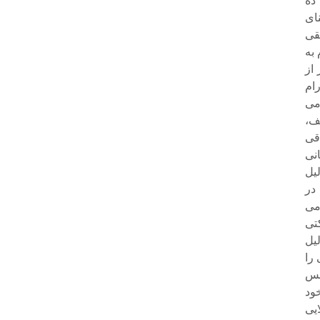
ده
نای
طقی
به
از
ام
می
ف،
قی
نی
یل
در
می
تی
یل
را
نس
ود
یی