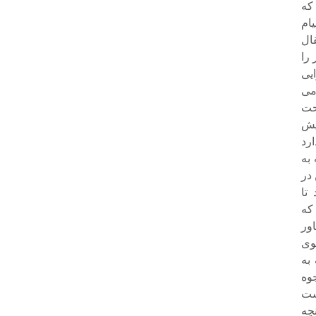
که
ام
ال
 را
یی
می
حت
یش
ارد
به
در
تا
که
ور
وی
به
وه
ست
چه