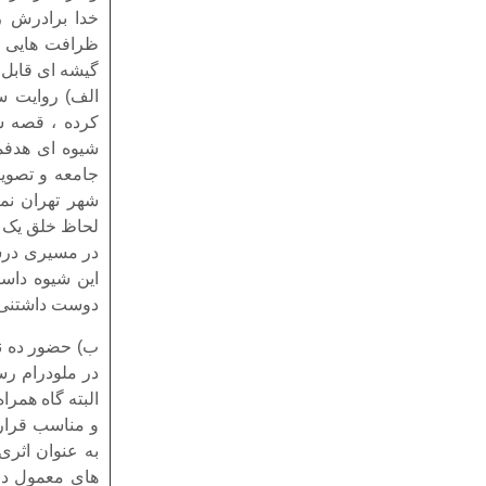
خدا برادرش را
ظرافت هایی در
گیشه ای قابل ا
الف) روایت س
کرده ، قصه س
شیوه ای هدفم
جامعه و تصویر
شهر تهران نما
لحاظ خلق یک ب
در مسیری درست
این شیوه داست
دوست داشتنی ت
ب) حضور ده نم
در ملودرام رس
البته گاه همر
و مناسب قرار 
به عنوان اثری
های معمول در