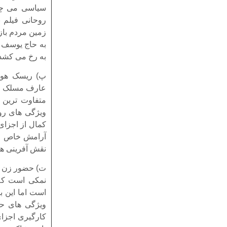
سیاسی می چرخ
روحانی فیلم ب
زمین مردم باز
به حاج یوسف د
به رخ می کشد
پ) ریسک هوشم
عارف مسلک فیل
متفاوت ترین 
ویژگی های روح
کمال از اجزای 
آرامش خاص و ف
نقش آفرینی ها
ت) حضور زن اغ
نمکی است که 
است اما این با
ویژگی های حس
کارگیری اجز