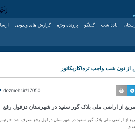
زستان
یادداشت
گفتگو
پرونده ویژه
گزارش های ویدویی
ارسا
از نون شب واجب تره/کاریکاتور
dezmehr.ir/17050
ترمربع از اراضی ملی پلاک گور سفید در شهرستان دزفول رفع
مترمربع از اراضی ملی پلاک گور سفید در شهرستان دزفول رفع تصرف شد 🔹رئیس
ی و