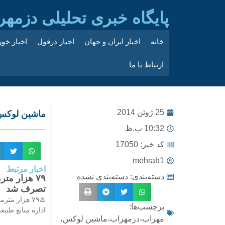
پایگاه خبری تحلیلی دزمهر
خانه
اخبار ایران و جهان
اخبار دزفول
اخبار خو
ارتباط با ما
25 ژوئن 2014
ماشین لوکس 
10:32 ب.ظ
کد خبر: 17050
mehrab1
اخبار مرتبط
دسته‌بندی:
دسته‌بندی نشده
۷۹ هزار م
تصرف شد
♨️۷۹ هزار 
برچسب‌ها:
اداره منابع طبیع
مهراب،دزمهراب،ماشین لوکس،