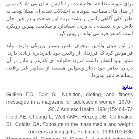
برای نمونه مطالعه انجام شده در انگلیس نشان می داد که نیمی
از مدل های مصاحبه شونده به اختلالات تغذیه ای مبتلا بودند. به
طور کلی آگاهی یافتن از پشت پرده این صنعت و در عین حال
تلاش برای دستیابی به وزنی استاندارد و سلامت، بهترین رویکرد
است که هر فرد می تواند در پیش گیرد.
در این میان والدین نوجوان نقش بسیار پررنگی دارند. نباید
فراموش کرد که فرزندان از والدین خود تاثیرپذیری زیادی دارند.
شاید نباید انتظار داشت فرزند خانواده ای که پدر و مادر در آن
درباره ظاهر خود دچار وسواس هستند، از تصاویر غیر واقعی
رسانه ها تاثیر نپذیرد!
منابع:
Guillen EO, Barr SI. Nutrition, dieting, and fitness
messages in a magazine for adolescent women, 1970–
90. J Adolesc Health. 1994;15:464–72.
Field AE, Cheung L, Wolf AMH, Herzog DB, Gortmaker
SL, Colditz GA. Exposure to the mass media and weight
concerns among girls. Pediatrics. 1999;103:E36.