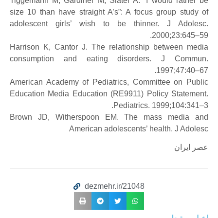
Tiggemann M, Gardiner M, Slater A. “I would rather be
size 10 than have straight A’s”: A focus group study of
adolescent girls’ wish to be thinner. J Adolesc.
2000;23:645–59.
Harrison K, Cantor J. The relationship between media
consumption and eating disorders. J Commun.
1997;47:40–67.
American Academy of Pediatrics, Committee on Public
Education Media Education (RE9911) Policy Statement.
Pediatrics. 1999;104:341–3.
Brown JD, Witherspoon EM. The mass media and
American adolescents’ health. J Adolesc
عصر ایران
dezmehr.ir/21048