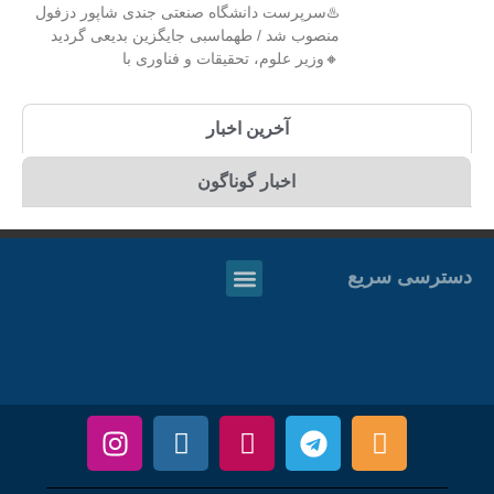
♨️سرپرست دانشگاه صنعتی جندی شاپور دزفول
منصوب شد / طهماسبی جایگزین بدیعی گردید
🔸وزیر علوم، تحقیقات و فناوری با
آخرین اخبار
اخبار گوناگون
دسترسی سریع