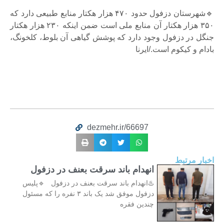
🔹شهرستان دزفول حدود ۴۷۰ هزار هکتار منابع طبیعی دارد که
۳۵۰ هزار هکتار آن منابع ملی است ضمن اینکه ۲۳۰ هزار هکتار
جنگل در دزفول وجود دارد که پوشش گیاهی آن بلوط، کلخونگ،
بادام و کیکوم است./ایرنا
dezmehr.ir/66697
اخبار مرتبط
انهدام باند سرقت بعنف در دزفول
♨️انهدام باند سرقت بعنف در دزفول 🔹پلیس
دزفول موفق شد یک باند ۳ نفره را که مسئول
چندین فقره