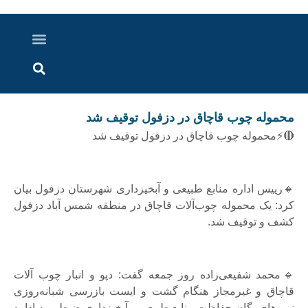
درباره ما
ارسال خبر
ارتباط با ما
پرونده ویژه
اخبار ایران و جهان
اخبار دزفول
گزارش های ویدویی
اخبار خوزستان
محموله چوب قاچاق در دزفول توقیف شد
🔴⚡محموله چوب قاچاق در دزفول توقیف شد
🔸رییس اداره منابع طبیعی و آبخیزداری شهرستان دزفول بیان
کرد: یک محموله چوب‌آلات قاچاق در منطقه شمس آباد دزفول
کشف و توقیف شد.
🔹محمد شفیعی‌زاده روز جمعه گفت: دپو و انبار چوب آلات
قاچاق و غیرمجاز هنگام گشت و ایست بازرسی شبانه‌روزی
نیروهای یگان حفاظت منابع طبیعی و آبخیزداری ضبط و به اداره