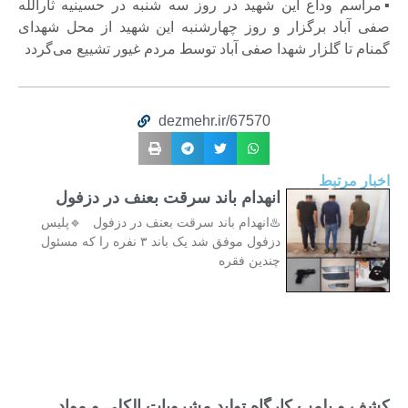
▪️مراسم وداع این شهید در روز سه شنبه در حسینیه ثارالله
صفی آباد برگزار و روز چهارشنبه این شهید از محل شهدای
گمنام تا گلزار شهدا صفی آباد توسط مردم غیور تشییع می‌گردد
dezmehr.ir/67570
اخبار مرتبط
انهدام باند سرقت بعنف در دزفول
♨️انهدام باند سرقت بعنف در دزفول 🔹پلیس
دزفول موفق شد یک باند ۳ نفره را که مسئول
چندین فقره
کشف و پلمب کارگاه تولید مشروبات الکلی و مواد