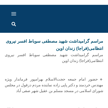
درباره ما
ارسال خبر
ارتباط با ما
پرونده ویژه
اخبار ایران و جهان
اخبار دزفول
گزارش های ویدویی
اخبار خوزستان
مراسم گرامیداشت شهید مصطفی سوباط افسر نیروی
انتظامی(فراجا) زندان اوین
مراسم گرامیداشت شهید مصطفی سوباط افسر نیروی
انتظامی(فراجا) زندان اوین
🔹حضور امام جمعه حجت‌الاسلام بهرامپور فرماندار ویژه
مهندس خردمند و دکتر پاپی زاده نماينده مردم دزفول در مجلس
شورای اسلامی در مسجد مسلم بن عقیل شهر صفی آباد