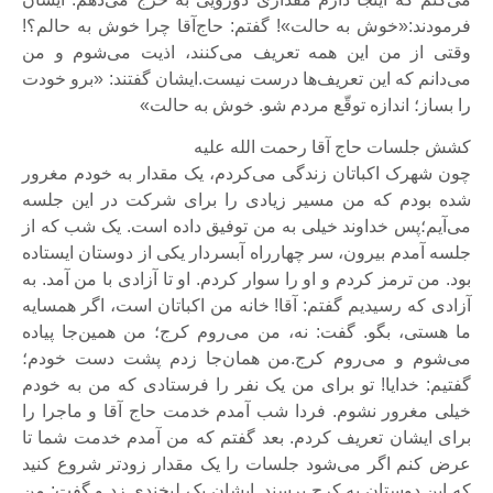
فرمودند:«خوش به حالت»! گفتم: حاج‌آقا چرا خوش به حالم؟!
وقتی از من این همه تعریف می‌کنند، اذیت می‌شوم و من
می‌دانم که این تعریف‌ها درست نیست.ایشان گفتند: «برو خودت
را بساز؛ اندازه توقّع مردم شو. خوش به حالت»
کشش جلسات حاج آقا رحمت الله علیه
چون شهرک اکباتان زندگی می‌کردم، یک مقدار به خودم مغرور
شده بودم که من مسیر زیادی را برای شرکت در این جلسه
می‌آیم؛پس خداوند خیلی به من توفیق داده است. یک شب که از
جلسه آمدم بیرون، سر چهارراه آبسردار یکی از دوستان ایستاده
بود. من ترمز کردم و او را سوار کردم. او تا آزادی با من آمد. به
آزادی که رسیدیم گفتم: آقا! خانه من اکباتان است، اگر همسایه
ما هستی، بگو. گفت: نه، من می‌روم کرج؛ من همین‌جا پیاده
می‌شوم و می‌روم کرج.من همان‌جا زدم پشت دست خودم؛
گفتیم: خدایا! تو برای من یک نفر را فرستادی که من به خودم
خیلی مغرور نشوم. فردا شب آمدم خدمت حاج آقا و ماجرا را
برای ایشان تعریف کردم. بعد گفتم که من آمدم خدمت شما تا
عرض کنم اگر می‌شود جلسات را یک مقدار زودتر شروع کنید
که این دوستان به کرج برسند. ایشان یک لبخندی زد و گفت: من