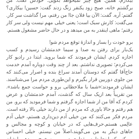
بیکارم، همین. هیچ چیز نمی‎خواهد بگویی؛ خودش گفت: من
برگشتم خانه، صبح زود یکنفر زنگ زدند گفت: حسین! بیکاری؟
گفتم: آره. گفت: الآن بیا فلان جا! من رفتم، مرا گذاشت سر کار.
می‌گفت: کارش سبک است؛ یعنی خیلی مهم نیست ولی سر کار
رفتم؛ ماهی این‎قدر به من می‎دهد و در حال حاضر مشغول هستم.
برو خودت را بساز و اندازۀ توقع مردم شو!
یک‌بار برای رفتن به صدا و سیما خدمتشان رسیدم و کسب
اجازه کردم. ایشان فرمودند که شما بروید. ابتدا در رادیو کار
می‌کردم؛ تصویری نداشتم. بعد از چند وقت دوباره آمدم خدمت
حاج‌آقا گفتم که دوستان آمدند سراغ بنده و اصرار می‌کنند که
من جلوی دوربین قرار بگیرم و این‌طوری مردم مرا می‌شناسند.
ایشان فرمودند:«شما با ملاحظاتی برو و حواست جمع باشد».
من تقریباً بعد ازیک سال که گذشت، آمدم خدمتشان و عرض
کردم که آقا من از شما اجازه گرفتم و شما فرمودید که برو. من
هم رفتم و حالا باوری که مردم از من دارند خیلی بالا رفته است.
مردم فکر می‌کنند که من خیلی آدم دین‌داری هستم، خیلی آدم
عالِمی هستم.حرف‌هایی که در خیابان و کوچه و مجالس و
جاهای دیگر به من می‌گویند،اصلاً من نیستم. خیلی احساس
می‌کنم که اینجا دارم مقداری دورویی به خرج می‌دهم. ایشان