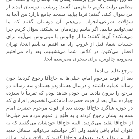
مطلبی برایت بگویم تا بفهمی! گفتند: پریشب، دوستان آمدند از
من سؤال کنند، گفتم: فردا بیایید مسجد جامع بازار؛ من آنجا به
سؤالات شرعی‌تانجواب می‌دهم. آن دوستان گفتند که ما
نمی‌توانیم بیاییم، اگر بیاییم روزه‌مان می‌شکند. سؤال کردم چرا
می‌شکند؟ آن‌ها گفتند: ما از چالوس با مینی‌بوس می‌آییم برای
جلسات شما، قبل از غروب راه می‌افتیم می‌آییم اینجا، تهران
افطار می‌کنیم؛ در کلاس شما می‌نشینیم، بعد راه می‌افتیم
می‌رویم چالوس، برای سحری می‌رسیم آنجا.
مرجع تقلید بی ادعا
بعد از فوت مرحومِ امام، خیلی‌ها به حاج‌آقا رجوع کردند؛ چون
رساله عملیه داشتند و درسال هشتادودو هشتادو سه رساله دو
مرجع را بیرون دادند. من خودم شاهد بودم که تقریباً تا سیزده
چهارده سال بعد از فوت حضرت امام؛علی الخصوص افرادی که
در حوزه شاگرد حاج‌آقا بودند، بعد از فوت مرحوم حضرت امام
همه به ایشان رجوع کردند و به طَبَع از عموم مردم هم خیلی‌ها
از حاج‌آقا تقلید می‌کردند. البته حاج‌آقا خودشان می‌گفتند که به
فتوای امام باقی باشید ولی اگر خواستید می‌توانید مسائل جدید
رااز من تقلید کنید. بعدهابه حاج‌آقا گفتند که بالاخره باید رساله