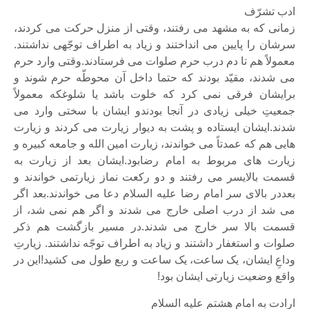
ادب تشرّف
زمانی که به مشهد می رفتند، وقتی از منزل حرکت می کردند،
سرشان را پایین می انداختند و زیاد به اطراف توجّهی نداشتند.
معمولاً هم تا دم درب حرم صلوات می فرستادند.وقتی وارد حرم
می شدند، مقیّد بودند که حتما داخل آن محوطّه حرم شوند و
برایشان فرقی نمی کرد که خلوت باشد یا شلوغکه معمولاً
جمعیتِ خیلی زیادی در آنجا بودندو ایشان با سختی وارد می
شدند.ایشان ایستاده و پشت به دیوار زیارت می کردند و زیارت
هایی هم که عمدتاً می خواندند، زیارت امین الله و جامعه کبیره و
زیارت های مربوط به امام رضابود.ایشان بعد از زیارت به
قسمت بالایسر می رفتند و دو رکعت نماز زیارتمی خواندند و
بعددر بالای سر امام رضا علیه السلام دعا می خواندند.بعد اگر
می شد از درب اصلی خارج می شدند و اگر هم نمی شد، از
قسمت بالا سر خارج می شدند.در مسیر بازگشت هم ذکر
صلوات و استغفار داشتند و زیاد به اطراف توجّه نداشتند. زیارتِ
وداعِ ایشان، یک ساعت، یک ساعت و ربع طول می کشید!این در
واقع وضعیت زیارتی ایشان بود!
ارادت به امام هشتم علیه السلام