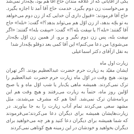
یکی از آقایانی که از علاقه مندان حاج آقا هم بود، بچّه‌دار نمی‌شد
و می‌خواست زن دوم بگیرد. خدمت حاج آقا آمد تا اجازه بگیرد.
حاج آقا فرمودند: «قبول داری آن خدایی که از زن دوم می‌خواهد
به تو بچّه بدهد، از زن اوّل هم می‌تواند بدهد؟!» گفت: «بله!» حاج
آقا گفتند: «بله؟! یا سِفت بله؟!» گفت: «سِفت بله!» گفتند: «اگر
سِفت بله، پس زن دوم نگیر و برو، از همین زن اوّل بچّه‌دار
می‌شوی! من دعا می‌کنم!» این آقا کمی بعد دوقلو بچّه‌دار شد!
به نقل ازآقای دکتر اسماعیلی
زیارت اول ماه
ایشان مقیّد به زیارت حرم حضرت عبدالعظیم بودند. اگر تهران
بودند، هیچ وقت در اوّل ماه زیارت حرم حضرت عبدالعظیم را
ترک نمی‌کردند. همیشه ماهی یک‌بار یا شب اوّل ماه و یا صبح
اوّلین روز ماه، حتماً به زیارت می‌رفتند و هیچ وقت هم این
برنامه‌شان ترک نمی‌شد. آنجا هم که مشرف می‌شدند، مثل
مشهد سعی می‌کردند تمام آداب زیارت را به جا بیاورند. در
زیارت‌هایشان همیشه برای دیگران دعا می‌کردند؛می‌فرمودند
که شما همیشه برای دیگران دعا کنید و هر چه می‌خواهید برای
دیگران بخواهید و خودشان در این زمینه هیچ کوتاهی نمی‌کردند