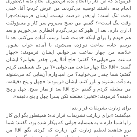
فرمودند که این کار را انجام بده، این‌طوری انجام بده، آن‌طوری
انجام بده، داشتند توصیه می‌کردند. من عرض کردم: آقا، خیلی
وقت تنگ است؛ این‌قدر فرصت نیست. ایشان فرمودند:«چرا
وقت تنگ است»؟ گفتم: من صبح می‌روم سر کار و مسؤولیّت
اداری‌ دارم، بعد از ظهر که برمی‌گردم افطاری می‌خوریم و بعد
هم خودم را برای اینکه خدمت شما برسم، آماده می‌کنم. بعد تا
برسم خانه، ساعت دوازده می‌شود، تا آماده خواب بشوم،
خلاصه من چهار ساعت می‌خوابم. ایشان فرمودند: «چهار
ساعت می‌خوابی»؟ گفتم: حاج آقا! پس چقدر بخوابم؟ ایشان
گفتند: «آقا! جدّاً چهار ساعت می‌خوابی»؟ من یک شیطنتی کردم
گفتم: شما چقدر می‌خوابید؟ من امیدوارم آن‌هایی که می‌شنوند
به دقّت بشنوند و باور کنند. ایشان فرمودند: «چهل و پنج دقیقه».
من مغلطه کردم و گفتم: حاج آقا! بعد از نماز صبح، چهل و پنج
دقیقه؟ فرمودند: «نخیر؛ مغلطه نکن پسر! چهل و پنج دقیقه».
برای زیارت تشریفات قرار نده!
می‎گفتند: «برای زیارتت تشریفات قرار نده؛ همین‎طور بگو این کار
را با شما دارم.» به همسایه جوانی که بیکار شده بود، ‎گفتند: شما
برو شاه‎عبدالعظیم زیارت کن. زیارت که کردی بگو: آقا! من