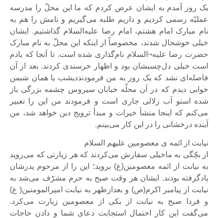
یک روز آمدم به ایشان عرض کردم که ما این محلّ را مدرسه
عملیّه رسمی کردیم و داریم طلبه می‌گیریم و نامش را هم به
نام مبارک امام هشتم،‌ امام رضا علیه‌السلام گذاشتیم. ایشان
خیلی خوشحال شدند، مخصوصاً از اینکه این محلّ به نام مبارک
حضرت رضا علیه¬السلام نام‌گذاری شده است. تا آنجا که یادم
است خیلی دل‌چسبشان بود و اظهار خرسندی کردند. بعد از آن
فاصله‌ای نشد که یک روز به من فرمودنددیشب یا همان شبمن
خوابی دیدم که در آن محلّه خیابان سیروس چشمه بزرگی باز
شده استو آب زلالی جاری است و فرمودند من این را تعبیر
می‌کنم که اینجا منشأ خیرات و مبدأ ترویج دین خواهد شد، من
آینده درخشانی را در این کار می‌بینم.
نیابت از ائمه ی معصومین علیهم السلام
از بچّگی به ماخیلی سفارش می‌کردند که هر زیارتی که می‌روید
به نیابت از ائمه معصومین(ع) بروید؛ این را از مرحوم پدرشان
یادگرفته بودند. ایشان هر وقت صبح به حرم مشرّف می‌شد به
نیابت از پیامبر اکرم(ص) و بعدازظهر به نیابت امیرالمومنین( ع)
و فردا صبح به نیابت از یکی از معصومین زیارت می‌کرد.
می‌گفت این کار احتمال استجابت دعای شما و دادن حاجات