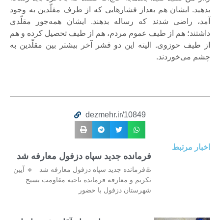
بدهید. ایشان هم بعداز فشارهایی که از طرف مقلّدین به وجود
آمد، راضی شدند که رساله بدهند. ایشان همه‌جور مقلّدی
داشتند؛ هم از طیف عموم مردم، هم از طیف تحصیل کرده و هم
از طیف حوزوی. الیته این دو قشر آخر بیشتر بین مقلّدین به
چشم می‌خوردند.
dezmehr.ir/10849
اخبار مرتبط
فرمانده جدید سپاه دزفول معارفه شد
♨️فرمانده جدید سپاه دزفول معارفه شد 🔹 آیین
تکریم و معارفه فرمانده ناحیه مقاومت بسیج
شهرستان دزفول با حضور