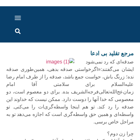
درباره ما
ارسال خبر
ارتباط با ما
پرونده ویژه
اخبار ایران و جهان
اخبار دزفول
گزارش های ویدویی
اخبار خوزستان
مرجع تقلید بی ادعا
صدقه‌ای که رد نمی‌شود
ایشان می‌گفتند:«اگرخواستی صدقه بدهی، همین‌طوری صدقه
نده؛ زرنگ باش، حواست جمع باشد، صدقه را از طرف امام رضا
علیه‌السلام برای سلامتی آقا امام
زمان‌عج‌الله‌تعالی‌فرجه‌الشریف بده. برای دو معصوم است، دو
معصومی که خدا آنها را دوست دارد. ممکن نیست که خداوند این
صدقه را رد کند. تو هم اینجا واسطه‌گری‌ات را می‌کنی. تو
واسطه‌ای و همین حق واسطه‌گری است که اجازه می‌دهد تو به
مراحل خاص برسی.
چرا زن دوم؟