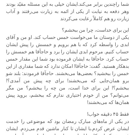
شما راچندین برابر می‌کند.ایشان خیلی به این مسئله مقیّد بودند
وهر دفعه به نیابت از یکی از ائمه به زیارت می‌رفتند و آداب
زیارت رو هم کاملاً رعایت می‌کردند
این برای خداست، چرا من ببخشم؟
یکی از دوستان ما می‌خواست خمس حساب کند. او من و آقای
ابدی را واسطه کرد که با هم برویم و خمسش را پیش ایشان
حساب کنیم. مرحوم ابدی ایشان را برد و حاج‏آقا هم خمسش را
حساب کرد. حاج‏آقا به ایشان فرموده بود شما این‏ مقدار خمس
بدهکار هستید. گفت: حاج‏آقا! امکان ندارد که شما مقداری‌ از این
خمس را ببخشید؟ بعضی‌ها می‌بخشند. حاج‏آقا فرمودند: بلند شو
برو همان‌جایی که می‌بخشند! برای چه پیش من آمدی؟!
ببخشم؟! این برای خدا است، من چه را ببخشم؟‌ من مگر
می‌توانم؟ من از خودم اختیاری ندارم که ببخشم، بروید پیش
همان‌ها که می‌بخشند!
فقط ۴۵ دقیقه خواب!
در یکی از ماه‌های مبارک رمضان بود که موضوعی را خدمت
ایشان عرض کردم.با ایشان تا کنار ماشین قدم می‌زدم. ایشان