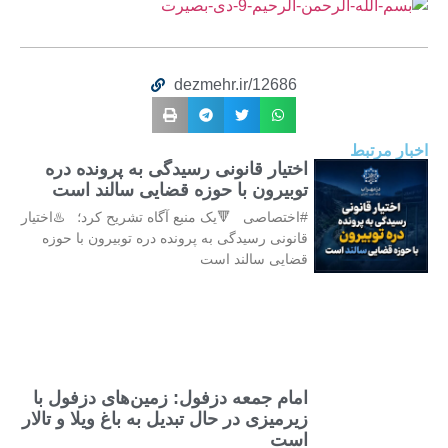
dezmehr.ir/12686
اخبار مرتبط
اختیار قانونی رسیدگی به پرونده دره
توبیرون با حوزه قضایی سالند است
#اختصاصی 🔻یک منبع آگاه تشریح کرد؛ ♨️اختیار
قانونی رسیدگی به پرونده دره توبیرون با حوزه
قضایی سالند است
امام جمعه دزفول: زمین‌های دزفول با
زیرمیزی در حال تبدیل به باغ ویلا و تالار
است