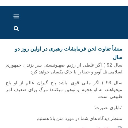
درباره ما
ارسال خبر
ارتباط با ما
پرونده ویژه
اخبار ایران و جهان
اخبار دزفول
گزارش های ویدویی
اخبار خوزستان
منشأ تفاوت لحن فرمایشات رهبری در اولین روز دو
سال
سال 92 ) اگر غلطی از رژیم صهیونیستی سر بزند ، جمهوری
اسلامی تل آویو و حیفا را با خاک یکسان خواهد کرد
سال 93 ) اگر ملتی قوی نباشد باج گیران عالم از او باج
میخواهند، به او هجوم و توهین میکنند/ مرگ برای ضعیف امر
طبیعی است.
“تابلوی بصیرت”
منتظر دیدگاه های شما در مورد متن بالا هستیم