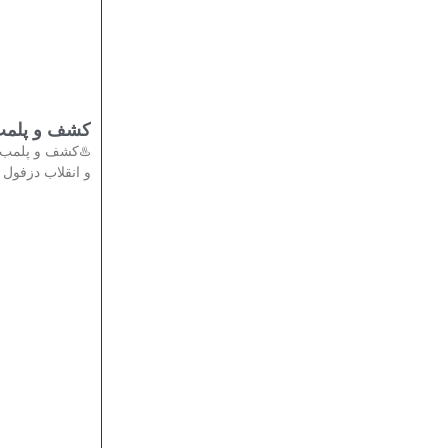
تی در دزفول
دادستان عمومی
انقلاب دزفول از