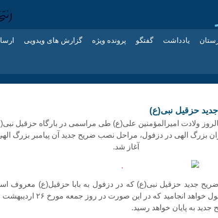
زستان
یادداشت
گفتگو
پرونده ویژه
گزارش های ویدویی
ارسا
ید حزقیل نبی(ع)
لروز ولادت امیرالمؤمنین علی(ع) طی مراسمی در بارگاه حزقیل نبی(ع
ران بزرگ الهی در دزفول، مراحل نصب ضریح جدید آن پیامبر بزرگ الهی
آغاز شد.
یح جدید حزقیل نبی(ع) که در دزفول به بابا حزقیل(ع) معروف اس
چهار روز به طول خواهد انجامید که در این صورت در روز جمعه مور
جدید به پایان خواهد رسید.