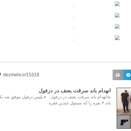
dezmehr.ir/15318
انهدام باند سرقت بعنف در دزفول
♨️انهدام باند سرقت بعنف در دزفول 🔹پلیس دزفول موفق شد ی
باند ۳ نفره را که مسئول چندین فقره