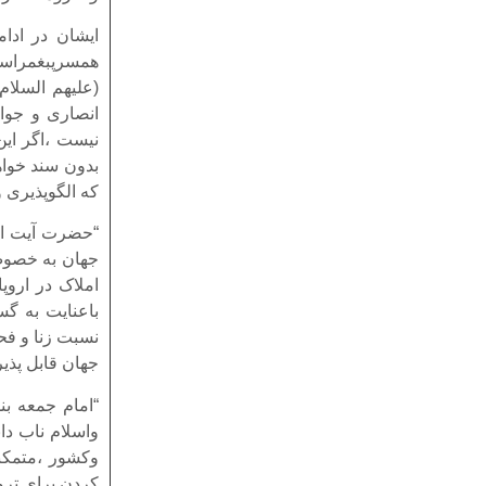
ایشان در ادا
همسرپبغمراسل
(علیهم السلا
انصاری و جوا
نیست ،اگر این
بدون سند خواه
که الگوپذیری 
“حضرت آیت الل
جهان به خصوص 
املاک در اروپ
باعنایت به گس
نسبت زنا و فح
جهان قابل پذ
“امام جمعه ب
واسلام ناب دا
وکشور ،متمکن
کردن برای تروی