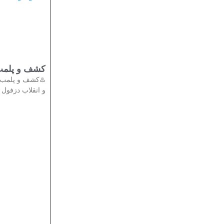
تی در دزفول
دادستان عمومی
انقلاب دزفول از