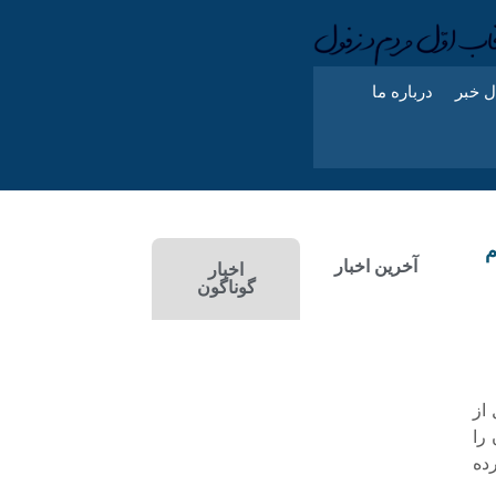
ل خبر
درباره ما
م
آخرین اخبار
اخبار
گوناگون
از
را
ده