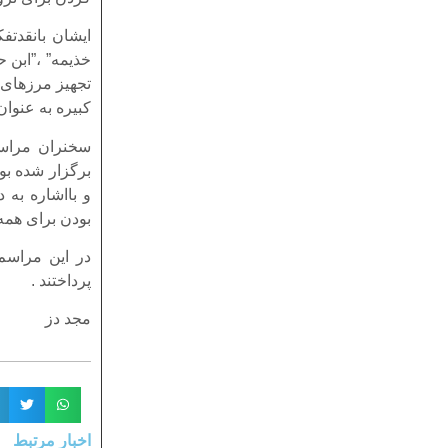
ایشان بانقدتف
خذیمه” ،”ابن 
تجهیز مرزهای 
کبیره به عنوان
سخنران مراسم
برگزار شده بو
و بااشاره به
بودن برای همه
در این مراسم
پرداختند .
مجد دز
اخبار مرتبط