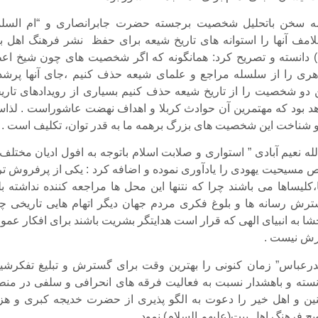
مه سخن باتحلیل شخصیت برجسته حضرت جابرانصاری و “ام السلم
امف آنها را استوانه های تاریخ شیعه برای حفظ نشر فرهنگ اهل ب
م) دانسته و تصریح کرد: همانگونه که اگر شخصیت های چون شیخ اع
هری را از سلسله مراجع و علمای شیعه حذف کنیم ،جای آنها پرشد
 دو شخصیت را از تاریخ شیعه حذف کنیم بسیاری از رویدادهای تاری
د بود که مهتمرین آن حوادث کربلا و اهداف نهضت عاشوراست . لذا
و شناخت این شخصیت های بزرگ برهمه ما به قدر توان، تکلیف است .
ه نعیم آبادی ” استواری و صلابت اسلام باتوجه به افول ادیان مختلف 
مسیحیت یهودی را یادآوری نموده و اضافه کرد : یکی از پرفروش تر
ا،کلیساها می باشند چرا که نتنها این محل ها مراجعه کننده نداشته ب
ترش رسانه ها و بلوغ فکری مردم جهان دیگر اتهام هایی تاریخی چ
شا به انبیای الهی که قرار است هدایتگر بشریت باشند برای افکار عمو
یرش نیست .
ندرعباس” زمان کنونی را بهترین وقت برای گسترش و تبلیغ تفکرشی
نسته و باهشدار نسبت به فعالیت فرقه های انحرافی و سلفی در منط
ین و اهل خیر را دعوت به الگو پذیری از حضرت خدیجه کبری و هزی
ج فرهنگ اهل بیت(علیهم السلام) نمود .