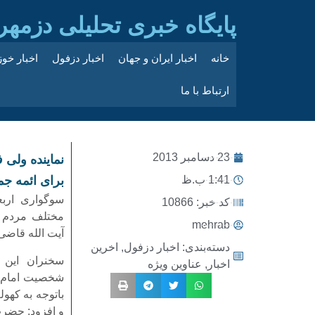
پایگاه خبری تحلیلی دزمهر
خانه
اخبار ایران و جهان
اخبار دزفول
اخبار خو
ارتباط با ما
23 دسامبر 2013
نماینده ولی
1:41 ب.ظ
برای ائمه جم
سوگواری ارب
کد خبر: 10866
مختلف مردم 
mehrab
آیت الله قاضی 
دسته‌بندی:
اخبار دزفول
,
اخرین
سخنران این مر
اخبار
,
عناوین ویژه
شخصیت امام ج
باتوجه به که
و افزود: حضرت