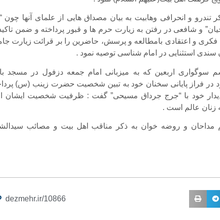
کر تندرو و انحرافی وهابیت به بیان مصداق هایی از علمای آنها چون “
حیان” و شافعی در رفتن به زیارت حرم ها و قبور پرداخته و ضمن تاکید
فکری و اعتقادی بامطالعه و پرسش، حاضرین را بر قرائت زیارت جام
 سندی استثنایی در امام شناسی توصیه نمود .
 سوگواری اربعین که به میزبانی امام جمعه دزفول در مسجد باز
د در فراز پایانی سخنان خود به تبین شخصیت حضرت زینب (س) پرداخ
 دیدار خود با “جرج جرداق مسیحی” گفت : ظرفیت شخصیت ایشان ال
 زنان عالم است .
 مداحان و روضه خوان به ذکر مناقب اهل بیت و مصائب سیدالشه
dezmehr.ir/10866