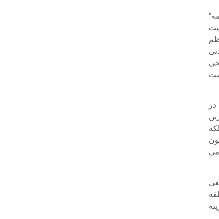
ه”
یت
ظم
نی
خی
ست
در
ین
لکه
ون
می
عی
قه
نه