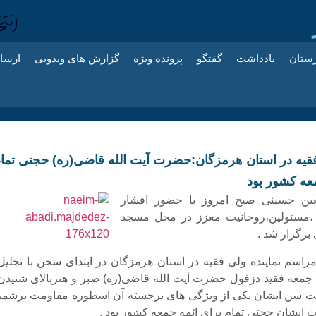
زستان
یادداشت
گفتگو
پرونده ویژه
گزارش های ویدویی
ارسا
 فقیه در استان هرمزگان:حضرت آیت الله قاضی(ره) حجتی تما
عه کشور بود
عین حسینی صبح امروز با حضور اقشار
،مسئولین،روحانیت معزز در محل مسجد
برگزار شد .
اسم نماینده ولی فقیه در استان هرمزگان در ابتدای سخن با تجلیل 
معه فقید دزفول حضرت آیت الله قاضی(ره) صبر و هنربالای شنیدن 
ولت سن ایشان یکی از ویژگی های برجسته آن اسطوره مقاومت برشمر
 ایشان حجتی تمام برای ائمه جمعه کشور بود .