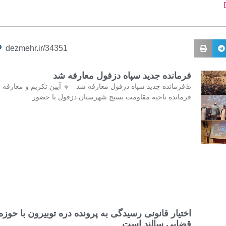
dezmehr.ir/34351
فرمانده جدید سپاه دزفول معارفه شد
♨️فرمانده جدید سپاه دزفول معارفه شد 🔹 آیین تکریم و معارفه
فرمانده ناحیه مقاومت بسیج شهرستان دزفول با حضور
اختیار قانونی رسیدگی به پرونده دره توبیرون با حوزه
قضایی سالند است