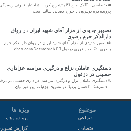
#اختصاصی 🔻یک منبع آگاه تشریح کرد؛ ♨️اختیار قانونی رسیدگی 
پرونده دره توبیرون با حوزه قضایی سالند است
تصویر جدیدی از مزار آقای شهید ایران در رواق
دارالذکر حرم رضوی
📸تصویر جدیدی از مزار آقای شهید ایران در رواق دارالذکر حرم
رضوی 🌐 اخبار فوری دزفول 👇🏻 eitaa.com/Dezmehrab
دستگیری عاملان نزاع و درگیری مراسم عزاداری
حسینی در دزفول
♨️دستگیری عاملان نزاع و درگیری مراسم عزاداری حسینی در دزف
🔹سرهنگ “احسان بردیا” در تشریح جزئیات این خبر بیان
موضوع
ویژه ها
اجتماعی
پرونده ویژه
اقتصادی
گزارش تصویر