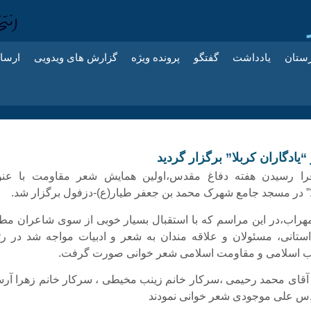
زستان
یادداشت
گفتگو
پرونده ویژه
گزارش های ویدویی
ارسا
ادگاران کربلا” برگزار گردید
را رسیدن هفته دفاغ مقدس،اولین همایش شعر مقاومت با عنو
لا” در مسجد جامع شهرک محمد بن جعفر طیار(ع)-دزفول برگزار شد.
هراب،در این مراسم که با استقبال بسیار خوبی از سوی شاعران مط
ستانی، مسئولان و علاقه مندان به شعر و ادبیات مواجه شد در رث
لاب اسلامی و مقاومت اسلامی شعر خوانی صورت گرفت.
آقای محمد رحیمی ،سرکار خانم زینب مخیطی ، سرکار خانم زهرا آرس
ندس علی موجودی شعر خوانی نمودند