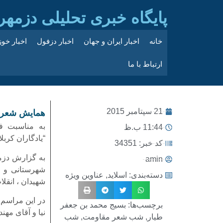
پایگاه خبری تحلیلی دزمهر
خانه
اخبار ایران و جهان
اخبار دزفول
اخبار خو
ارتباط با ما
21 سپتامبر 2015
همایش شعر “ی
به مناسبت ف
11:44 ب.ظ
“یادگاران کرب
کد خبر: 34351
به گزارش دزم
amin
شهرستانی و ا
دسته‌بندی:
اسلاید
,
عناوین ویژه
شهیدان ، انق
در این مراسم 
برچسب‌ها:
بسیج محمد بن جعفر
نیا و آقای مه
طیار
,
شب شعر مقاومت
,
شب