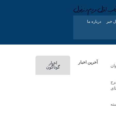
ل خبر
درباره ما
آخرین اخبار
اخبار
ان
گوناگون
رح
ای
ته