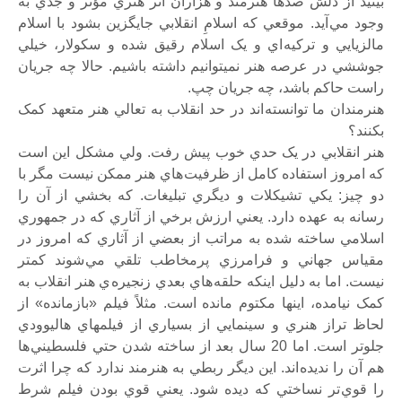
بينيد از دلش صدها هنرمند و هزاران اثر هنري مؤثر و جدي به
وجود مي آيد. موقعي که اسلامِ انقلابي جايگزين بشود با اسلام
مالزيايي و ترکيه اي و يک اسلام رقيق شده و سکولار، خيلي
جوششي در عرصه هنر نميتوانيم داشته باشيم. حالا چه جريان
راست حاکم باشد، چه جريان چپ.
هنرمندان ما توانسته اند در حد انقلاب به تعالي هنر متعهد کمک
بکنند؟
هنر انقلابي در يک حدي خوب پيش رفت. ولي مشکل اين است
که امروز استفاده کامل از ظرفيت هاي هنر ممکن نيست مگر با
دو چيز: يکي تشيکلات و ديگري تبليغات. که بخشي از آن را
رسانه به عهده دارد. يعني ارزش برخي از آثاري که در جمهوري
اسلامي ساخته شده به مراتب از بعضي از آثاري که امروز در
مقياس جهاني و فرامرزي پرمخاطب تلقي مي شوند کمتر
نيست. اما به دليل اينکه حلقه هاي بعدي زنجيره ي هنر انقلاب به
کمک نيامده، اينها مکتوم مانده است. مثلاً فيلم «بازمانده» از
لحاظ تراز هنري و سينمايي از بسياري از فيلمهاي هاليوودي
جلوتر است. اما 20 سال بعد از ساخته شدن حتي فلسطيني ها
هم آن را نديده اند. اين ديگر ربطي به هنرمند ندارد که چرا اثرت
را قوي تر نساختي که ديده شود. يعني قوي بودن فيلم شرط