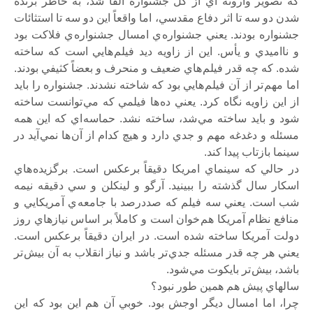
که تصوير وارونه اي از کل جشنواره القا شد، به خاطر برنده
شدن دو سه تا اثر دفاع مقدسي، اما واقعاً اين دو سه تا استثائات
جشنواره بودند. يعني جشنواره ي امسال جشنواره ي فلاکت بود
و نااميدي و يأس. اين از زاويه ديد فيلم هايي است که ساخته
شده. که چه قدر فيلم هاي ضعيف و منحرف و بعضاً کثيفي بودند.
اما مهم تر از آن فيلم هايي بود که شاخته نشدند. جشنواره را بايد
از اين زاويه نگاه کرد. يعني ده ها فيلمي که مي توانست ساخته
شود و بايد ساخته مي شد، ساخته نشد. حماسه اي که اين همه
مسئله و دغدغه مهم و جدي دارد و هيچ کدام از آن ها نمي آيد در
سينما بازتاب پيدا کند.
در حالي که سينماي امريکا دقيقاً برعکس است. برگزيده هاي
اسکار سال گذشته را ببينيد. آرگو و لينکلن و سي دقيقه نيمه
شب است. يعني سه فيلم که صددرصد با جامعه ي آ مريکايي و
منافع نظام آمريکا هم خوان است و کاملاً بر اساس نيازهاي روز
دولت آمريکا ساخته شده است. در ايران دقيقاً برعکس است.
يعني هر چه قدر مسئله جدي تر باشد و نياز انقلاب به آن بيش تر
باشد، بيش تر بايکوت مي شود.
سالهاي پيش هم همين طور نبود؟
چرا، اما امسال ديگر اوجش بود. خوبي آن هم اين بود که اين