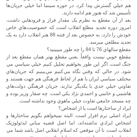
هم خيلي گسترش پيدا کرد. در حوزه سينما اما خيلي جريان ها
تأسيس شد که هنوز هم ادامه دارند.
بعد از آن مقطع به نظرم يک مقدار فراز و فرودهايي داشت.
امروز دوره تجديد مطلع انقلاب است که خصوصيت هاي خاص
خودش را دارد، به خصوص بعد از فتنه 88 هنر انقلاب دارد به يک
تجديد مطلعي ميرسد.
مقطع سالهاي 76 تا 84 را چه طور ميبينيد؟
مقطع خوبي نيست واقعاً. يعني مقطع بهتر همان مقطع بعد از
جنگ است. اگر اين طور بخواهيم تحليل کنيم خيلي سياسي مي
شود. در حالي که وقتي نگاه مي کنيم مي بينيم که جريان هاي
مختلف سياسي ايران با هم از لحاظ فرهنگي هم جهت هستند و
تفاوتي خيلي جدي با يکديگر ندارند. جريان فرهنگي دولت هاي
هاشمي و خاتمي و احمدي نژاد يکي است. چه صفار وزير بوده و
چه مسجد جامعي تفاوت خيلي ماهوي وجود نداشته است.
ايراد از ساختارها است يا از اشخاص؟
ايراد اصلي نرم افزار است. البته نميخواهم بگويم ساختارها و
اشخاص ايرادي نداشته اند، اما اصل قضيه مباني ايدئولوژيک
انقلاب است. تا آن موقعي که اسلامِ انقلابي اصل باشد شما مي