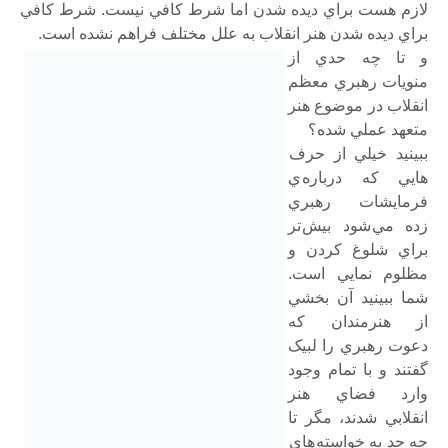
لازم هست براي ديده شدن اما شرط کافي نيست. شرط کافي
براي ديده شدن هنر انقلاب به علل مختلف فراهم نشده است.
و تا چه حدي از
منويات رهبري معظم
انقلاب در موضوع هنر
متعهد عملي شده؟
ببينيد خيلي از حرف
هايي که درباره ي
فرمايشات رهبري
زده مي شود بيش تر
براي شلوغ کردن و
مظلوم نمايي است.
شما ببينيد آن بخشي
از هنرمندان که
دعوت رهبري را لبيک
گفتند و با تمام وجود
وارد فضاي هنر
انقلابي شدند، مگر تا
چه حد به خواسته هاي