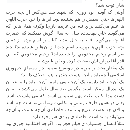
شان توجه شد؟
آويني که آويني بود روزي که شهيد شد هيچ کس از بچه حزب
اللهي ها حتي اسمش را هم نشنيده بود. اين ها را خود حزب اللهي
ها علم مي کنند براي ننه من غريبم بازي! وگرنه همان هايي که
مي گويند علي تنهاست، سال به سال گوش نميکنند که حضرت
آقا چه مي گويد. آقا تا به حال صد تا کتاب را اسم برده. از همين
بچه حزب اللهي ها بپرسند اسم چندتا از آن ها را شنيده اند؟ چند
نفر اسم رحيم مخدومي را شنيده اند؟ رحيم مخدومي که اين
قدر آقا درباره اش صحبت کرده و تقريظ نوشته.
يک مقدار بحث را ببريم در موضوع سينما. در سينماي جمهوري
اسلامي آنچه بايد و آنچه هست چقدر با هم اختلاف دارند؟
يک آن چه بايد داريم، يک آن چه مي توانيم. آن چه بايد را به عنوان
يک ايده آل ممکن است بگوييم صد سال طول مي کشد تا به آن
دست پيدا بکنيم. نکته مهم سينمايي است که مي توانست باشد.
يعني در همين ظرف زماني و مکاني سينما مي توانست چه باشد
و الان چه هست. دريغ و تأسف فاصله ي آن چه هست و آن چه
مي تواند باشد است. فاصله ي زيادي هم وجود دارد.
مثلاً امسال جشنواره ي فيلم فجر بود. اگرچه اختتاميه جوري بود