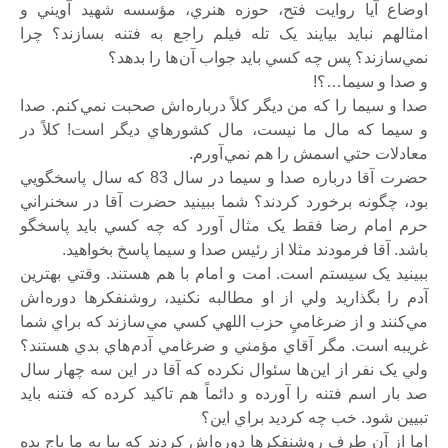
اوضاع آيا روايت فتح، حوزه هنري، مؤسسه شهيد آويني و
امثالهم نبايد بيايند يک تله فيلم راجع به فتنه بسازند؟ چرا
نمي‌سازند؟ پس چه کسي بايد جواب آن ‌ها را بدهد؟
و صدا و سيما…؟!
صدا و سيما را که من ديگر کلاً درباره اش صحبت نمي‌ کنم. صدا
و سيما که مال ما نيست، مال کشورهاي ديگر است! کلاً در
معادلات حتي اسمش را هم نمي‌ آورم.
حضرت آقا درباره صدا و سيما در سال 83 که سال پاسخگويي
بود، چگونه برخورد کردند؟ شما ببينيد حضرت آقا در سخنراني
حرم امام رضا فقط يک مثال آورد که چه کسي بايد پاسخگو
باشد. آقا فرمودند مثلا از رئيس صدا و سيما پاسخ بخواهيد.
ببينيد يک سيستم است. امت و امام با هم هستند. وقتي بهترين
آدم را بگذاريد ولي از او مطالبه نکنيد، روشنفکر‌ها دوره اش
مي‌کنند و از ضرغاميِ حزب اللهي کسي مي‌ سازند که براي شما
غريبه است. مگر آقاي مؤمني و ضرغامي آدم هاي بدي هستند؟
ولي يک نفر از اين ‌ها سئوال نکرده که آقا در اين سه چهار سال
صد بار اسم فتنه را آورده و دائماً هم تاکيد کرده که فتنه بايد
تبيين شود. خب چه کرديد براي اين؟
اما از آن طرف روشنفکر‌ها دوره اش کردند که بيا به ما باج بده