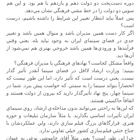
دوره دست پخت دو دولت دهم و يازدهم با هم بود. و اين هم
سويي دو دولت را در خط مشي فرهنگي نشان مي دهد.
پس عملاً نبايد انتظار تغيير اين شرايط را داشته باشيم، درست
است؟
اگر کار دست همين مديران باشد و منوال همين باشد و تغيير
جدي در فضاي سينماي ايران به وجود نيايد بله. يعني وقتي
فرآيندها و ورودي ها همين باشد خروجي بهتري هم نمي شود از
آن ها ديد.
واقعاً مشکل کجاست؟ نهادهاي فرهنگي يا مديران فرهنگي؟
ببينيد؛ وزارت ارشاد لااقل در فضاي سينما آنقدر تأثير گذار
نيست. يعني درست است که تأثير دارد، اما اين طور نيست که
انحصاراً بتواند سينما را به سمتي که خواست پيش ببرد. شما در
سينما چهار، پنج نهاد تأثيرگذار داريد که بيرون از دولت هستند و
اتفاقاً حاکميتي هستند.
که اين ها به راحتي مي توانند بدون مداخله ي ارشاد، روي سينماي
ايران تأثيرات اساسي بگذارند. يا مثلاً سازمان تبليغات و حوزه
هنري. قرارگا هاي بزرگ فيلم سازي دارند، ولي عملکردشان با
جناح خنثي فيلم سازي کشور خيلي تفاوتي ندارد.
چرا اين طور است؟ يعني مثلاً آقاي خاموشيِ نوعي به عنوان