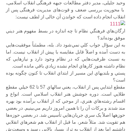
وحید جلیلی، مدیر دفتر مطالعات جبهه فرهنگی انقلاب اسلامی،
با محوریت بررسی ضعف و قوت‌های مدیریت فرهنگی پس از
انقلاب انجام داده است که خواندن آن خالی از لطف نیست:
ارگان هاي فرهنگي نظام تا چه اندازه در بسط مفهوم هنر ديني
موفق بوده اند؟
به اين سؤال جواب کلي نمي شود داد. بله، مطمئناً موفقيت هايي
به دست آمده و اصلاً قابل مقايسه با پيش از انقلاب نيست. اما
به نسبت ظرفيت هايي که در نظام وجود دارد و نيازهايي که
نظام داشته هنوز کارهاي انجام نشده زيادي باقي مانده است.
پستي و بلنديهاي اين مسير از ابتداي انقلاب تا کنون چگونه بوده
است؟
مقطع ابتدايي پس از انقلاب، يعني سالهاي 57 تا 62 خيلي مقطع
طلايي است. دوره جوشش هنر انقلاب اسلامي است. انواع و
اقسام رشته هاي هنري، از موجي که از انقلاب برآمده بود بهره
مند شدند و برکات آن را تا همين امروز داريم مي بينيم. در بعضي
حوزهها اصلاً يک سري جريان هايي تأسيس شد. در بعضي حوزه ها
هم تقويت شد. مثلاً شعر، ما قبل از انقلاب هم شعرهاي انقلابي
داشتيم اما بعد از انقلاب به تراز بسيار بالايي رسيد و وسعت ش