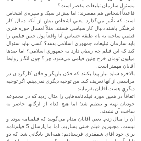
مسئول سازمان تبليغات مقصر است؟
قاعدتاً اشخاص هم مقصرند؛ اما بيش تر سبک و سيره ي اشخاص
است که تأثير مي گذارد. يعني اشخاص بيش از آنکه دنبال کار
فرهنگي باشند دنبال کار سياسي هستند. مثلاً امسال حوزه هنري
فيلمي ساخته به نام طبقه حساس. آيا واقعاً پول چنين فيلمي را
بايد سازمان تبليغات جمهوري اسلامي بدهد؟ کسي نبايد سئوال
کند که اين فيلم چه ربطي دارد به جمهوري اسلامي؟ اما صدها
ميليون تومان خرج چنين فيلمي مي شود. چرا؟ چون انگار روابط
آقايان مهمتر است.
بالاخره شايد نياز پيدا بکنند که فلان بازيگر و فلان کارگردان در
مراسمي از آنها تعريف کند. من توجيه ديگري نمي بينم. اگر توجيه
ديگري هست آقايان بفرمايند.
اتفاقاً در همين مورد فيلم نامه هايي را مثال زديد که در مجموعه
خودتان تهيه و تنظيم شد؛ اما هيچ کدام از ارگانها حاضر به
ساخت آن نشدند.
آن را مثال زدم. يعني آقايان مدام مي گويند که فيلمنامه نبوده و
نيست، مجبوريم فيلم خنثي بسازيم. اما ما پارسال 5 فيلم نامه
براي خود آقاي شمقدري فرستاديم؛ همه اش بايگاني شد. که دو