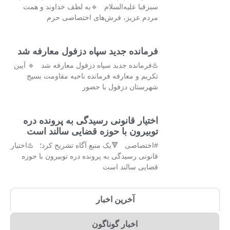
سبزقبا علیه‌السلام 🔹به لطف خداوند و همت
مردم عزیز، فرش‌های اختصاصی حرم
فرمانده جدید سپاه دزفول معارفه شد
♨️فرمانده جدید سپاه دزفول معارفه شد 🔹 آیین
تکریم و معارفه فرمانده ناحیه مقاومت بسیج
شهرستان دزفول با حضور
اختیار قانونی رسیدگی به پرونده دره
توبیرون با حوزه قضایی سالند است
#اختصاصی 🔻یک منبع آگاه تشریح کرد؛ ♨️اختیار
قانونی رسیدگی به پرونده دره توبیرون با حوزه
قضایی سالند است
آخرین اخبار
اخبار گوناگون