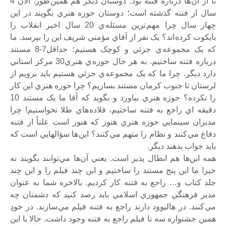
تا از آن ها درباره فتنه بود. دوستان ديگر هم همين طور. الان 4
سال از فتنه گذشته است؛ دوستان حوزه هنري بگويند در اين
چهار سال چرا مهم ترين مسئله ي 20 سال اخير انقلاب را
بايکوت کرده اند؟ يک نفر از آقاي مؤمني شريف اين را بپرسد. ما
که يک مجموعه ي جزئي و کوچک هستيم؛ حداقل7-8 مستند
درباره فتنه ساختيم. به هر حال حوزه ي هنري30 مرکز استاني
دارد ديگر. چرا ما که يک مجموعه ي جزئي هستيم بايد برويم از
لرستان تا جنوب کرمان مستند بسازيم؟ چرا حوزه هنري اين کار
را نکرده؟ حوزه هنري بياورد و بگويد که آقا ما يک مستند 10
دقيقه اي راجع به فتنه ساختيم، قلاده هاي طلا نخواستيم! چرا
مديران سينمايي حوزه هنري هنوز که هنوز است علناً از فتنه
دفاع مي کنند و نظام را متهم مي کنند؟ اين ها سؤالهايي است که
بايد جواب بدهند ديگر.
همه اين‌ها هم ابطال پذير است. يعني آن‌ها مي‌توانند بگويند نه
خير! ما اين پنج مستند را ساختيم و اين چند فيلم را و اين چند
جلد کتاب و… راجع به فتنه کار کرديم. بالاخره شما به عنوان
مدير فرهنگي جمهوري اسلامي بايد رصد کنيد که دشمنان چه
مي‌ کنند. در هاليوود دارند راجع به فتنه فيلم مي‌ سازند. در خودِ
همين جشنواره سه تا فيلم راجع به فتنه وجود داشت. حالا با اين