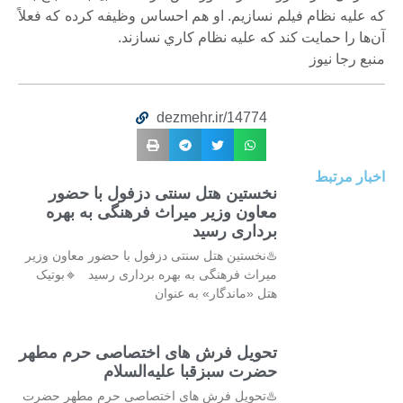
که عليه نظام فيلم نسازيم. او هم احساس وظيفه کرده که فعلاً
آن‌ها را حمايت کند که عليه نظام کاري نسازند.
منبع رجا نیوز
dezmehr.ir/14774
اخبار مرتبط
نخستین هتل سنتی دزفول با حضور
معاون وزیر میراث فرهنگی به بهره
برداری رسید
♨️نخستین هتل سنتی دزفول با حضور معاون وزیر
میراث فرهنگی به بهره برداری رسید 🔹بوتیک
هتل «ماندگار» به عنوان
تحویل فرش های اختصاصی حرم مطهر
حضرت سبزقبا علیه‌السلام
♨️تحویل فرش های اختصاصی حرم مطهر حضرت