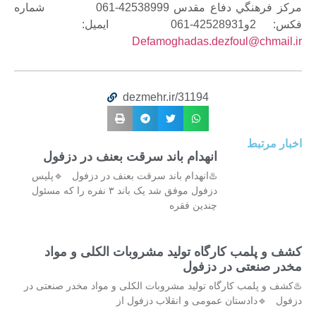
مركز فرهنگي دفاع مقدس
42538999-061
شماره
فكس:
2و42528931-061
ايميل:
Defamoghadas.dezfoul@chmail.ir
dezmehr.ir/31194
اخبار مرتبط
انهدام باند سرقت بعنف در دزفول
♨️انهدام باند سرقت بعنف در دزفول 🔹پلیس
دزفول موفق شد یک باند ۳ نفره را که مسئول
چندین فقره
کشف و پلمب کارگاه تولید مشروبات الکلی و مواد
مخدر صنعتی در دزفول
♨️کشف و پلمب کارگاه تولید مشروبات الکلی و مواد مخدر صنعتی در
دزفول 🔹دادستان عمومی و انقلاب دزفول از