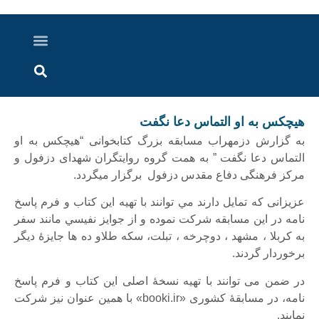
درباره ما
ارسال خبر
ارتباط با ما
پرونده ویژه
اخبار ایران و جهان
اخبار دزفول
گزارش های ویدویی
اخبار خوزستان
هيچكس به او التماس دعا نگفت
به گزارش دزمهراب مسابقه بزرگ کتابخوانی “هیچکس به او
التماس دعا نگفت ” به همت گروه روایتگران شهدای دزفول و
مرکز فرهنگی دفاع مقدس دزفول برگزار میگردد.
عزیزانی كه تمايل دارند مي توانند با تهيه اين كتاب و فرم پاسخ
نامه در این مسابقه شركت نموده و از جوايز نفيسي مانند سفر
به كربلا ، مشهد ، دوچرخه ، تبلت، سكه طلاو ده ها جايزۀ ديگر
برخوردار گردند.
در ضمن می توانند با تهيه نسخۀ اصلی اين كتاب و فرم پاسخ
نامه، در مسابقۀ کشوری «booki.ir» با همین عنوان نیز شرکت
نمایند.