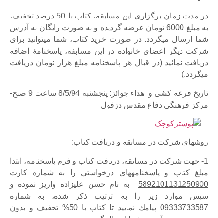
در مدت زمان برگزاری این مسابقه، کتاب با 50 درصد تخفیف،
به مبلغ
6000
تومان عرضه ­گردیده و به صورت رایگان به آدرس
شما ارسال می­گردد. در صورت خرید کتاب، شما می­توانید برای
شرکت دیگر اعضای خانواده در این مسابقه، پاسخ­نامۀ اضافه
دریافت نمائید (در قبال هر پاسخ­نامه مبلغ هزار تومان دریافت
می­گردد.)
تاریخ قرعه­ کشی و اهداء جوائز: پنج­شنبه 8/5/94 ساعت 9 صبح-
مرکز فرهنگی دفاع مقدس دزفول
روش­های شرکت در مسابقه و دریافت کتاب:
1- جهت شركت در مسابقه، دریافت کتاب و فرم پاسخنامه، ابتدا
مبلغ کتاب و پاسخنامه­های درخواستی را به شماره کارت
5892101131250900
به نام حسن علیزاده واریز نموده و
سپس موارد زیر را به ترتیب ذکر شده، به شماره
09333733587
پيامك نماييد تا كتاب با 50% تخفيف و بدون