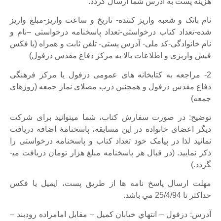
هزينه پست به آدرس شما ارسال گردد.
نام بانک و شعبه واریز کننده- تاریخ و ساعت واریز-مبلغ واریز
شده-تعداد کتاب درخواستی-تعداد پاسخنامه درخواستی –نام و
نام خانوادگی-کد ملی- آدرس پستی- تلفن ثابت و همراه (یا فکس
فیش واریزی و اطلاعات بالا به مرکز دفاع مقدس دزفول)
2- مراجعه به کتابخانه­ های عمومی دزفول یا مرکز فرهنگی
دفاع مقدس دزفول و همچنین درب مصلای نماز جمعه (روزهای
جمعه)
توضيح: در صورت سفارش کتاب، شما می­توانید برای شرکت
دیگر اعضای خانواده در این مسابقه، پاسخ­نامۀ اضافه دریافت
نمائید لذا در پیامک خود تعداد کتاب و پاسخ­نامه درخواستی را
ذکر نمایید. (در قبال هر پاسخ­نامه مبلغ هزار تومان دریافت می­
گردد.)
مهلت ارسال پاسخ نامه ها از طريق پست، ايميل يا فكس
حداكثر تا 25/4/94 مي باشد.
آدرس: دزفول – انتهاي خيابان كميل – مقابل امامزاده رودبند –