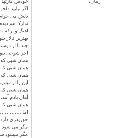
زمان،
خودش کارتها ر
اگر نیایید دلخ
دلش می خواست
تدارک هم دیده 
آهنگ و ارکست ه
بهترین تالار شه
چند تا از دوس
آخر شوخی نبو
همان شبی که 
همان شبی که 
همان شبی که 
این را از فیل
همان شبی که
آهان یادم آمد.
همان شبی که داما
اما …………………
حق پدری دارد 
مگر می شود ا
مگر میشود شب