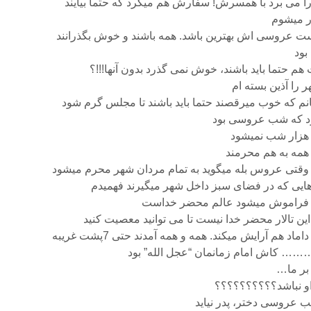
ا می برد با همسرش! سفارش هم میکرد که حتما بیایند
ور میشوم
 عروسی اش بهترین باشد. همه باشند و خوش بگذرانند
بود
م حتما باید باشند، خوش نمی گذرد بدون آنها!!!؟
ر را آذین بسته ام
تانم که خوب میرقصند حتما باید باشند تا مجلس گرم شود
د که شب عروسی بود
هزار شب نمیشود
همه به هم محرمند
وقتی عروس بله میگوید به تمام مردان شهر محرم میشود
م هایی که در فضای سبز داخل شهر میگیرند فهمیدم
 فراموش میشود عالم محضر خداست
 این تالار محضر خدا نیست تا می توانید معصیت کنید
د هم آرایش میکند. همه و همه آمدند حتی 7پشت غریبه
 کاش امام زمانمان “عجل الله” بود
بر ما…
و نباشد؟؟؟؟؟؟؟؟؟؟
 عروسی دختر، پدر نیاید