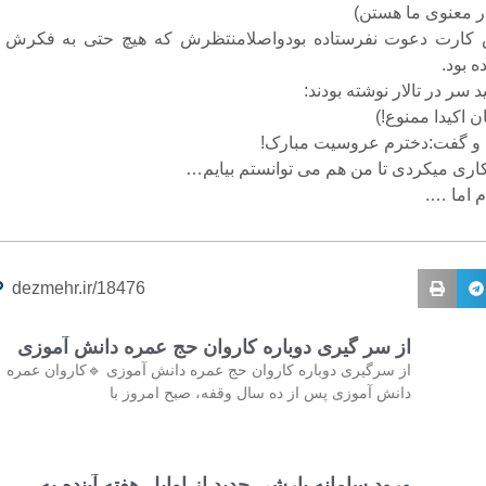
در معنوی ما هستن)
کارت دعوت نفرستاده بودواصلامنتظرش که هیچ حتی به فکرش 
ده بود.
د سر در تالار نوشته بودند:
ن اکیدا ممنوع!)
د و گفت:دخترم عروسیت مبارک!
ری میکردی تا من هم می توانستم بیایم…
 اما ….
dezmehr.ir/18476
از سر گیری دوباره کاروان حج عمره دانش آموزی
از سرگیری دوباره کاروان حج عمره دانش آموزی 🔹کاروان عمره
دانش آموزی پس از ده سال وقفه، صبح امروز با
ورود سامانه بارشی جدید از اوایل هفته آینده به