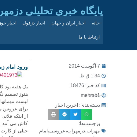
پایگاه خبری تحلیلی دزمهر
خانه
اخبار ایران و جهان
اخبار دزفول
اخبار خو
ارتباط با ما
7 آگوست 2014
ورود امام زم
1:34 ق.ظ
کد خبر: 18476
یک هفته بود ک
هنوز تصمیم نگ
mehrab1
لیست مهمانها 
دسته‌بندی:
اخرین اخبار
برای عروس مه
از اینکه فلان
برچسب‌ها:
کاش می آمد 
مهراب،دزمهراب،عروسی،امام
خیلی از کارت 