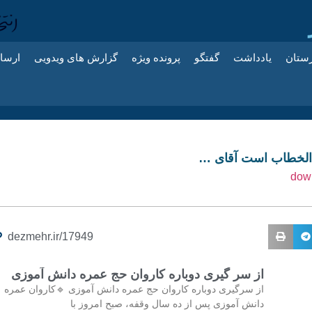
زستان
یادداشت
گفتگو
پرونده ویژه
گزارش های ویدویی
ارسا
الخطاب است آقای …
dezmehr.ir/17949
از سر گیری دوباره کاروان حج عمره دانش آموزی
از سرگیری دوباره کاروان حج عمره دانش آموزی 🔹کاروان عمره
دانش آموزی پس از ده سال وقفه، صبح امروز با