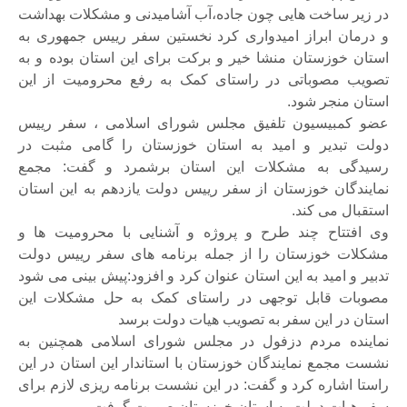
در زیر ساخت هایی چون جاده،آب آشامیدنی و مشکلات بهداشت
و درمان ابراز امیدواری کرد نخستین سفر رییس جمهوری به
استان خوزستان منشا خیر و برکت برای این استان بوده و به
تصویب مصوباتی در راستای کمک به رفع محرومیت از این
استان منجر شود.
عضو کمبیسیون تلفیق مجلس شورای اسلامی ، سفر رییس
دولت تبدیر و امید به استان خوزستان را گامی مثبت در
رسیدگی به مشکلات این استان برشمرد و گفت: مجمع
نمایندگان خوزستان از سفر رییس دولت یازدهم به این استان
استقبال می کند.
وی افتتاح چند طرح و پروژه و آشنایی با محرومیت ها و
مشکلات خوزستان را از جمله برنامه های سفر رییس دولت
تدبیر و امید به این استان عنوان کرد و افزود:پیش بینی می شود
مصوبات قابل توجهی در راستای کمک به حل مشکلات این
استان در این سفر به تصویب هیات دولت برسد
نماینده مردم دزفول در مجلس شورای اسلامی همچنین به
نشست مجمع نمایندگان خوزستان با استاندار این استان در این
راستا اشاره کرد و گفت: در این نشست برنامه ریزی لازم برای
سفر هیات دولت به استان خوزستان صورت گرفت.