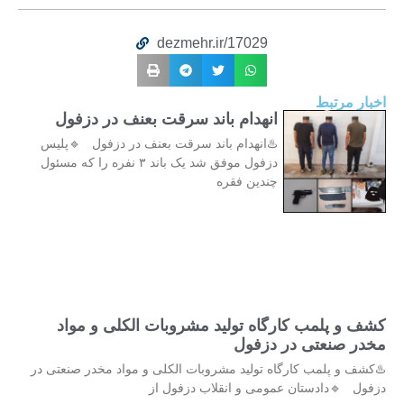
dezmehr.ir/17029
اخبار مرتبط
انهدام باند سرقت بعنف در دزفول
♨️انهدام باند سرقت بعنف در دزفول 🔹پلیس
دزفول موفق شد یک باند ۳ نفره را که مسئول
چندین فقره
کشف و پلمب کارگاه تولید مشروبات الکلی و مواد
مخدر صنعتی در دزفول
♨️کشف و پلمب کارگاه تولید مشروبات الکلی و مواد مخدر صنعتی در
دزفول 🔹دادستان عمومی و انقلاب دزفول از