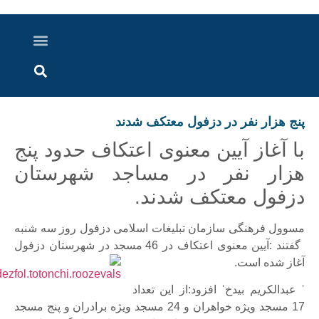
درباره ما
ارسال خبر
ارتباط با ما
پرونده ویژه
اخبار ایران و جهان
اخبار دزفول
گزارش های ویدویی
اخبار خوزستان
ار نفر در دزفول معتکف شدند
غاز آیین معنوی اعتکاف حدود پنج
ر نفر در مساجد شهرستان
ول معتکف شدند.
فرهنگی سازمان تبلیغات اسلامی دزفول روز سه شنبه
گفتند :آیین معنوی اعتکاف در 46 مسجد در شهرستان دزفول
ده است.
کریم بیدخˈ افزود:از این تعداد
17 مسجد ویژه خواهران و 24 مسجد ویژه برادران و پنج مسجد