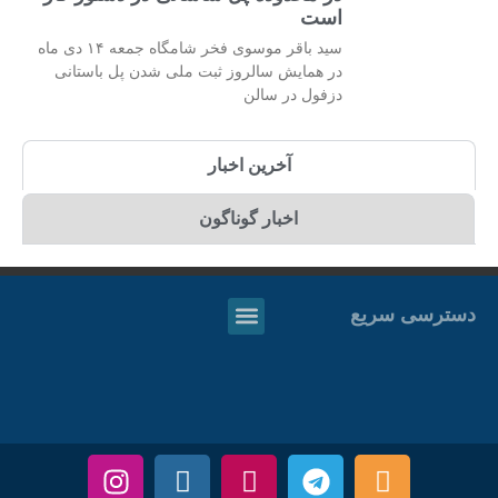
است
سید باقر موسوی فخر شامگاه جمعه ۱۴ دی ماه
در همایش سالروز ثبت ملی شدن پل باستانی
دزفول در سالن
آخرین اخبار
اخبار گوناگون
دسترسی سریع