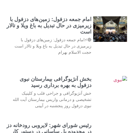
امام جمعه دزفول: زمین‌های دزفول با
زیرمیزی در حال تبدیل به باغ ویلا و تالار
است
🔴⚡امام جمعه دزفول: زمین‌های دزفول با
زیرمیزی در حال تبدیل به باغ ویلا و تالار است
حجت الاسلام بهرام
بخش آنژیوگرافی بیمارستان نبوی
دزفول به بهره برداری رسید
خش آنژیوگرافی و جراحی قلب و کلینیک
تشخیصی و درمانی واریس بیمارستان آیت الله
نبوی دزفول روز پنجشنبه در آیینی
رئیس شورای شهر: لایروبی رودخانه دز
در محدوده پل ساسانی در دستور کار