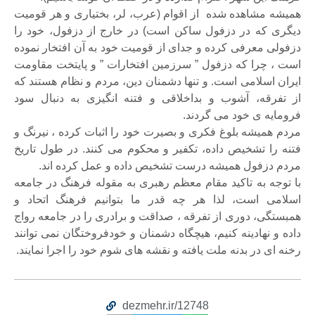
میشه مشاهده شده از اقوام (عرب، لر، بختیاری و هر قومیت
یگری که در دزفول ساکن است) در خارج از دزفول، خود را
زفولی معرفی کرده و جدای از قومیت خود به آن افتخار نموده
ست ، چرا که دزفول ” سرزمین افتخارات ” و پایتخت مقاومت
یران اسلامی است. و تنها دشمنان دین، مردم و نظام هستند که
ز تفرقه، آشوب و بداخلاقی و فتنه انگیزی به دنبال سود
رومایه ی خود می گردند.
ردم همیشه بلوغ فکری و بصیرت خود را اثبات کرده ، نیرنگ و
تنه را تشخیص داده، تکفیر و محکوم می کنند. در طول تاریخ
ردم دزفول همیشه درست تشخیص داده و عمل کرده اند.
ا توجه به تاکید مقام معظم رهبری به مقوله فرهنگ در جامعه
سلامی است، لذا هر چه قدر ما بتوانیم فرهنگ اتحاد و
مبستگی، دوری از تفرقه ، صداقت و برادری را در جامعه رواج
اده و نهادینه کنیم، هیچگاه دشمنان و خودفروختگان نمی توانند
خنه ای در بدنه ملت یافته و نقشه های شوم خود را اجرا نمایند.
dezmehr.ir/12748