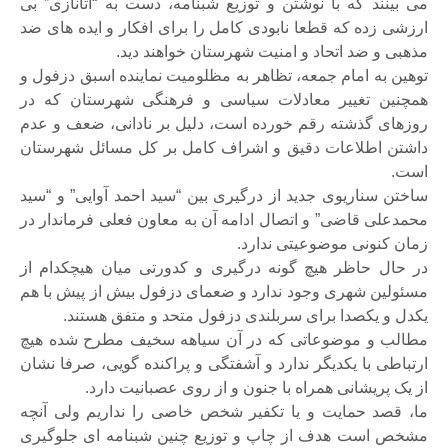
ی بینند که با نوشتن و توزیع شبنامه، دست به “آتانازی” بی
رزشی زده که قطعا نابودی کامل را برای افکار و ایده های ضد
ذهبی و ضد اتحاد و امنیت شهرستان خواهند دید.
وهین به امام جمعه، تظاهر به مظلومیت نماینده اسبق دزفول و
مچنین تغییر معادلات سیاسی و فرهنگی شهرستان که در
وزهای گذشته رقم خورده است، دلیل بر نادانی، ضعف و عدم
اشتن اطلاعات دقیق و اشراف کامل بر کل مسائل شهرستان
ست.
اختن سناریوی جدید از درگیری بین “سید احمد آوایی” و “سید
حمدعلی قاضی” و اتصال ادامه آن به معاون فعلی فرماندار در
مان کنونی موضوعیتی ندارد.
ر حال حاظر هیچ گونه درگیری و کدورتی میان هیچکدام از
سئولین شهری وجود ندارد و ضعمای دزفول بیش از پیش با هم
کدل و یکصدا برای سربلندی دزفول متحد و متفق هستند.
طالب و موضوعاتی که در آن سیاهه سخیف مطرح شده هیچ
رتباطی با یکدیگر ندارد و آشفتگی و پراکنده گویی، صرفا نشان
ز یک پریشانی همراه با جنون و از روی عصبانیت دارد.
ا، قصد حمایت و یا تکفیر شخص خاصی را نداریم ولی آنچه
شخص است هدف از چاپ و توزیع چنین شبنامه ای جلوگیری