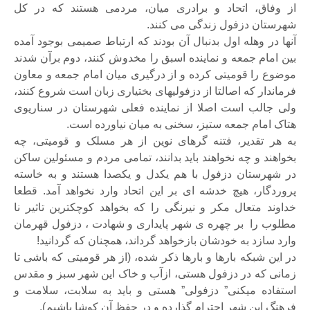
ز وفاق، اتحاد و برادری میان، مردمی هستند که در کل
هرستان دزفول زندگی می کنند.
نها در وهله اول بدنبال آن بودند که ارتباط صمیمی بوجود آمده
ین امام جمعه و نماینده اسبق را مخدوش کنند، دوم برآن شدند
وضوع را قومیتی کرده و از درگیری میان امام جمعه و معاون
رماندار که اصالتا از دزفولیهای بختیاری زبان است شروع کنند،
لی جالب است اصلا از نماینده فعلی شهرستان در سناریوی
تاک امام جمعه ستیز، سخنی به میان نیاورده است.
ه هر تقدیر، فتنه گرهای نوین از هر مسلک و قومیتی، چه
خواهند و چه نخواهند باید بدانند، تمامی مردم و مسئولین ساکن
ر شهرستان دزفول با هم یکدل و یکصدا هستند و به خاسته
روردگار، هیچ خدشه ای بر این اتحاد وارد نخواهد آمد. قطعا
داوند متعال مکر و نیرنگی را که بخواهد کوچکترین تاثیر نا
طلوب را بر چهره ی شهر پایداری و شهادت ، دزفول قهرمان
ارد سازد به خودشان بازخواهد گرداند، همچنان که گردانید!
ر این شبکه بارها و بارها ذکر شده، (از هر قومیتی که باشی تا
مانی که در دزفول هستی، ازآب و خاک این شهر سبز و مقدس
ستفاده میکنی” دزفولی” هستی و باید به سلابت، سلامت و
رهنگ این شهر احترام گذارده و در حفظ آن کوشا باشیم).