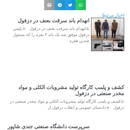
خبار مرتبط
انهدام باند سرقت بعنف در دزفول
♨️انهدام باند سرقت بعنف در دزفول 🔹پلیس
دزفول موفق شد یک باند ۳ نفره را که مسئول
چندین فقره
شف و پلمب کارگاه تولید مشروبات الکلی و مواد
خدر صنعتی در دزفول
️کشف و پلمب کارگاه تولید مشروبات الکلی و مواد مخدر صنعتی در
زفول 🔹دادستان عمومی و انقلاب دزفول از
سرپرست دانشگاه صنعتی جندی شاپور