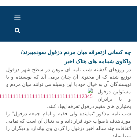
درباره ما
ارسال خبر
ارتباط با ما
پرونده ویژه
اخبار ایران و جهان
اخبار دزفول
گزارش های ویدویی
اخبار خوزستان
ه کسانی ازتفرقه میان مردم دزفول سودمیبرند/
اکاوی شبنامه های هتاک اخیر
ر روزهای گذشته شب نامه ای موهن در سطح شهر دزفول
وزیع شده که از محتوی آن چنان برمی آید که نویسنده و یا
ویسندگان آن به خیال خود با این وسیله می توانند میان مردم و
سئولین دزفول
 یا برادران
ختیاری های مقیم دزفول تفرقه ایجاد کنند.
ب نامه مذکور “نماینده ولی فقیه و امام جمعه دزفول” را
ورد هدف ناصواب خود قرار داده و به دنبال آن است که تمامی
تفاقات چند ساله اخیر دزفول را گردن وی بیاندازد و دیگران را
برا نماید.