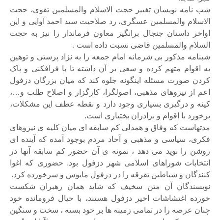
ب نامه نویسان تغییر حجت الاسلام والمسلمین تقوی، حجت
لاسلام والمسلمین عسگری، رد صلاحیت سید احمد آوایی و این
واخر داستان جنجال برانگیز معاون فرماندار را نیز به حجت
لسلام والمسلمین قاضی نسبت داده است .
بنامه مذکور بی شرمانه امام جمعه را به نژاد پرستی و توهین
ه اقوام متهم کرده و سعی بر آن داشته تا با فرافکنی و پاک
ردن صورت مسئله اینگونه جلوه کند که میان بزرگان دزفول
عم از نیروهای مذهبی، اصولگرا، کارگزار و اصلاح طلب و…،
ینه و درگیری بسیاری وجود دارد و نقطه عطف این مشکلات،
رخورد با اقوام و برادران بختیاری است.
دتهاست که وفاق و همدلی کم سابقه ای میان کلیه ی نیروهای
کری، سیاسی و مذهبی و آحاد مردم بوجود آمده که آینده ای
وشن را نوید می دهد ، نمونه ی آن حضور کم سابقه آنها در
نتخابات شوراهای اسلامی شهر دزفول بود. حضوری که اغوا
نندگان و شیاطین تفرقه را در دزفول مایوس و سرخورده کرد.
ویسندگان آن متن سخیف که شاید همان رهبران شکست
ورده اغتشاشات اخیر دزفول هستند، با خیال فرومانده خود
نان عرصه را در تمامی زمینه ها بر خود بسته ، سخت و سنگین