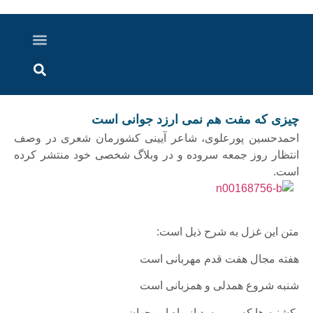
درباره ما
ارسال خبر
ارتباط با ما
پرونده ویژه
اخبار ایران و جهان
اخبار دزفول
گزارش های ویدویی
اخبار خوزستان
چیزی که مفت هم نمی ارزد جوانی است
احمدحسین پورعلوی، شاعر آیینی کشورمان شعری در وصف
انتظار روز جمعه سروده و در وبلاگ شخصی خود منتشر کرده
است.
متن این غزل به شرح ذیل است:
هفته مجال هفت قدم مهربانی است
شنبه شروع همدلی و همزبانی است
یکشنبه ها که می رسد از راه این جهان