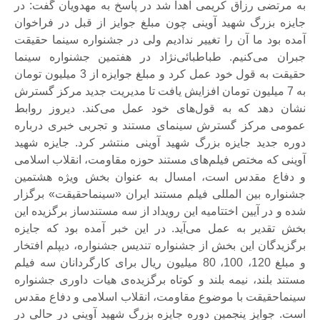
به مرتضی رزاق کریمی اهدا شد در پاسخ به مهدویان گفت: در
جایزه بزرگ شهید آوینی چون مبلغ جوایز از قبل در فراخوان
آمده بود ما آن را تغییر ندادیم ولی در جشنواره سینما حقیقت
جبران می‌کنیم. طباطبائی‌نژاد در هفتمین جشنواره سینما
حقیقت به قول خود عمل کرد و مبلغ جوایزه از 3 میلیون تومان
به 7 میلیون تومان افزایش یافت تا مدیریت جدید مرکز گسترش
نشان دهد که به قول‌های خود عمل می‌کند. دیروز روابط
عمومی مرکز گسترش سینمای مستند و تجربی خبری درباره
دوره جدید جایزه بزرگ شهید آوینی منتشر کرد. جایزه شهید
آوینی که مختص فیلم‌های مستند حوزه مقاومت، انقلاب اسلامی
و دفاع مقدس است، امسال به عنوان بخش ویژه هشتمین
جشنواره بین المللی فیلم مستند ایران «سینماحقیقت» برگزار
شده و در آیین اختتامیه این رویداد از سه مستندساز برگزیده این
بخش تقدیر به عمل می‌آید. در این خبر آمده بود که جایزه
برگزیدگان این بخش از جشنواره تندیس جشنواره، دیپلم افتخار
و مبلغ 120، 100، 80 میلیون ریال برای کارگردانان سه فیلم
مستند بلند، نیمه بلند و کوتاه برگزیده‌ی هیات داوری جشنواره
سینماحقیقت با موضوع مقاومت، انقلاب اسلامی و دفاع مقدس
است. جوایز پنجمین دوره جایزه بزرگ شهید آوینی در حالی در