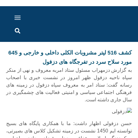
درباره ما
ارسال خبر
ارتباط با ما
پرونده ویژه
اخبار ایران و جهان
اخبار دزفول
گزارش های ویدویی
اخبار خوزستان
کشف 516 لیتر مشروبات الکلی داخلی و خارجی و 645
مورد سلاح سرد در تفرجگاه های دزفول
به گزارش دزمهراب مسئول ستاد امربه معروف و نهی از منکر
سپاه ناحیه دزفول ظهر امروز در نشست خبری با اصحاب
رسانه گفت: ستاد امر به معروف سپاه دزفول در زمینه های
فرهنگی اجتماعی سیاسی و امنیتی فعالیت های چشمگیری در
سال جاری داشته است.
حسن دزفولی اظهار داشت: ما با همکاری پایگاه های بسیج
توانسته ایم 1450 نشست در زمینه تشکیل کلاس های بصیرتی،