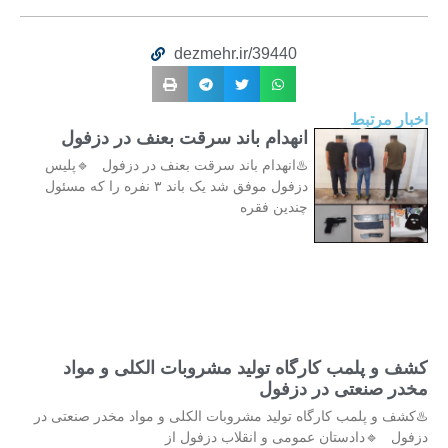
dezmehr.ir/39440
اخبار مرتبط
انهدام باند سرقت بعنف در دزفول
♨️انهدام باند سرقت بعنف در دزفول 🔹پلیس
دزفول موفق شد یک باند ۳ نفره را که مسئول
چندین فقره
کشف و پلمب کارگاه تولید مشروبات الکلی و مواد
مخدر صنعتی در دزفول
♨️کشف و پلمب کارگاه تولید مشروبات الکلی و مواد مخدر صنعتی در
دزفول 🔹دادستان عمومی و انقلاب دزفول از