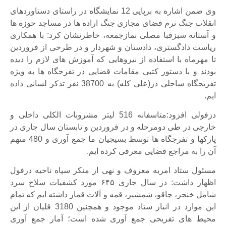
وی ضمن اشاره به برپایی 12 نمایشگاه در راستای دستاوردهای
انقلاب جنگ نرم فضای مجازی جنگ اراده ها در مساجد حوزه ها
و آستانه سبزقبا مصلی نمازجمعه، خاطرنشان کرد: با همکاری
ریاست دادگستری، دادستان و شهردار و در طرحی از فروردین
تا مهرماه با استفاده از نیروهایی که آموزش های لازم را دیده
بودند و با دستور کتبی مقامات قضایی در تفرجگاه ها به ویژه
تفریحگاه ساحلی دز(علی کله) به 38700 نفر تذکر لسانی داده
ایم.
دزفولی افزود:متاسفانه 516 لیتر مشروبات الکلی داخلی و
خارجی در طی دومرحله و در فروردین و تابستان سال جاری در
پارکها و تفرجگاه ها توسط بسیجیان ما جمع آوری و 480 متهم
آن را به مراجع قضایی معرفی کرده ایم.
مسئول ستاد امربه معروف و نهی از منکر سپاه ناحیه دزفول
اظهار داشت: در سال جاری ۶۴۵ مورد کشفیات سلاح سرد
شامل خنجر، چاقو، شمشیر، قمه و آلات قمار داشته ایم که تمام
این موارد در انبار ستاد موجود و همچنین 3180 قلیان از این
محیط های تفریحی جمع آوری شده است؛ آمار جمع آوری