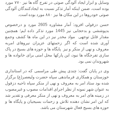
وسایل و ابزار ایجاد آلودگی صوتی در تفرج گاه ها نیز ۷۷۰ مورد
بوده است، ضمن اینکه آمار تذکر نسبت به ایجادکنندگان آلودگی
صوتی خودروها در این مکان ها نیز ۸۸۰ مورد بوده است.
حسن دزفولی افزود: آمار مشاوره 2605 مورد و درخصوص
بدپوششی و بدحجابی نیز 1445 مورد تذکر داده ایم؛ همچنین
مقدار قابل توجهی مواد مخدر نیز در این ماه ها کشف وجمع
آوری شده است که اگر زحمتهای عزیزان نیروهای امربه
معروف و نهی از منکر و نیز پایگاه ها و حوزه های بسیج در پاک
سازی تفرجگاه ها نبود، این پارکها محل امنی برای خانواده ها و
شهروندان نمی بود.
وی در پایان گفت: چندی پیش طی مراسمی که در استانداری
خوزستان و همکاری فرماندهی سپاه حضرت ولیعصر(ع) برگزار
شده بود ستاد امر به معروف و نهی از منکر سپاه ناحیه دزفول
به عنوان شهر نمونه از نظر اجرای اقدامات مصوب و غیرمصوب
در زمینه های امر به معروف و نهی از منکر معرفی و تقدیر شد
که این امر نشان دهنده تلاش و زحمات بسیجیان و پایگاه ها و
حوزه های بسیج فعال شهرستان می باشد.