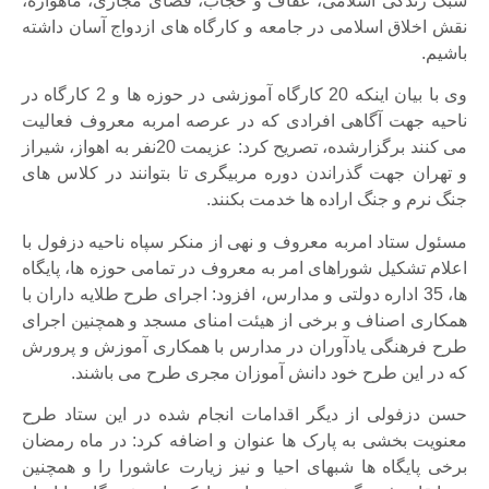
سبک زندگی اسلامی، عفاف و حجاب، فضای مجازی، ماهواره،
نقش اخلاق اسلامی در جامعه و کارگاه های ازدواج آسان داشته
باشیم.
وی با بیان اینکه 20 کارگاه آموزشی در حوزه ها و 2 کارگاه در
ناحیه جهت آگاهی افرادی که در عرصه امربه معروف فعالیت
می کنند برگزارشده، تصریح کرد: عزیمت 20نفر به اهواز، شیراز
و تهران جهت گذراندن دوره مربیگری تا بتوانند در کلاس های
جنگ نرم و جنگ اراده ها خدمت بکنند.
مسئول ستاد امربه معروف و نهی از منکر سپاه ناحیه دزفول با
اعلام تشکیل شوراهای امر به معروف در تمامی حوزه ها، پایگاه
ها، 35 اداره دولتی و مدارس، افزود: اجرای طرح طلایه داران با
همکاری اصناف و برخی از هیئت امنای مسجد و همچنین اجرای
طرح فرهنگی یادآوران در مدارس با همکاری آموزش و پرورش
که در این طرح خود دانش آموزان مجری طرح می باشند.
حسن دزفولی از دیگر اقدامات انجام شده در این ستاد طرح
معنویت بخشی به پارک ها عنوان و اضافه کرد: در ماه رمضان
برخی پایگاه ها شبهای احیا و نیز زیارت عاشورا را و همچنین