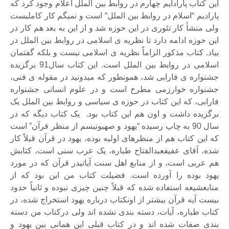
این کتاب پارادایم چهارم در روابط بین الملل اعلام وجود کرد که
پارادیم “
اسلام در روابط بین الملل
“
است و نمیگم کار کاملیست
ولی منشأ کار تئوری در این حوزه شد و از این به بعد هم کار در
این حوزه ادامه دارد تا نظریه ی اسلامی در روابط بین الملل در
بیاد. کتاب مذکور الزاماً نظریه ی اسلامی نیست و بلکه گفتمان
اسلامی در روابط بین الملل است. این کتاب سال91 برگزیده
جشنواره ی فارابی شد، همونطور که میدونید در مقوله ی فنی،
جشنواره خوارزمی مطرح است و در علوم انسانی جشنواره
فارابی، که این کتاب در حوزه ی سیاسی و روابط بین الملل یک
برگزیده داشت و اون هم این کتاب بود. یک کتاب دیگه که در
سال 90 به چاپ رسیده
“یهود و صهیونیسم از منظر قرآن”
است
که این کتاب هم از منظرهای اولیه بوده، یهود در قرآن قبلاً کار
شده، آقای عفیفعبدالفتاح طباره، یک عرب سنی است، کتابش
هم عربی است، و از منابع اهل سنت آیاتیدر قرآن که در مورد
یهود بوده را آورده است. فضیلت کتاب من این بود که از
منابعشیعه استفاده شده که قبلاً چنین چیزی نبوده و ثانیاً حدود
بیست آیه قرآن بیشتر از اونکتاب درباره یهود استخراج شده، در
کتاب طباره، آیات، دسته بندی نشده اند ولی درکتاب من دسته
بندی صفات شده اند و در کتاب قبلی این همانی بین یهود و