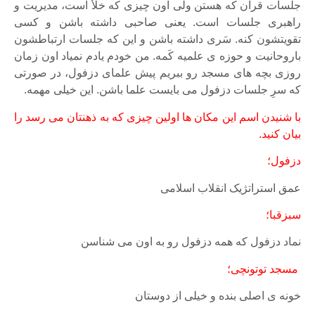
جلسات قرآن که هستن ولی اون چیزی که خلأ است، مدیریت و
راهبری جلسات است. یعنی صاحبی داشته باشن و کسی
تقویتشون کنه. سَری داشته باشن و این که جلسات ارتباطشون
باروحانیت و حوزه ی علمیه کَمه. من خودم یادم نمیاد اون زمان
روزی بچه های مسجد رو ببریم پیش علمای دزفول، در صورتی
که سرِ جلسات دزفول می بایست علما باشن. این خیلی مهمه.
با شنیدن اسم این مکان ها اولین چیزی که به ذهنتان می رسد را
بیان کنید.
دزفول؛
عمق استراتژیک انقلاب اسلامی
سبزقبا؛
نماد دزفول که همه دزفول رو به اون می شناسن
مسجد توتونچی؛
خونه ی اصلی بنده و خیلی از دوستان