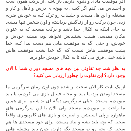
اگر موفقیت مادی و دنیوی داریم، باز ناشی از برکت همون است
و احساس می کنم اگر کسی به بهونه ی درس و تأهل و کار و
مشغله و این ها، مسجد و جلسات رو ترک کنه به خودش ضربه
زده، چون برکت رو از زندگیش برداشته و اون شخص تنها میشه.
به جای اینکه به اتکال خدا باشد و برکت مسجد که به عنوان
مکان مقدسی هست پشتیبانش نخواهد بود، میشه خودش و
خودش، و حتی اگه به موفقیت هایی هم دست پیدا کنه، خدا
پشت موفقیت هاش نیست که اگه خدا پشت موفقیت هاش
باشه خیلی فرق می کنه تا به اتکال خودش جلو بره.
به نظر شما چه تفاوتی بین بچه های مسجد دوران شما با الان
وجود دارد؟ این تفاوت را چطور ارزیابی می کنید؟
از یک بابت کار الان سخت تر شده چون اون زمان سرگرمی ما
مسجد اومدن بود، یا باید تو محله فیتال بازی می کردیم، یا باید
میومدیم مسجد، خیلی سرگرمی دیگه ای نداشتیم، برای همین
ما راحت تر میومدیم مسجد ولی الان با این سرگرمی های
ماهواره و پلی استیشن و اینترنت و بازی های کامپیوتری واقعاً
سخته که بچه بلند بشه و بیاد مسجد، برای خود مسجدی ها هم
سخته که بچه رو تو مسجد نگه دارن، چون باید مشغله هایی