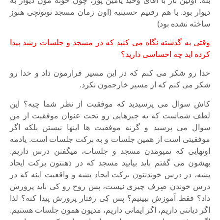
بله. اولین بار با آقای وحید یامین پور، چون خونه مون دیوار به
دیوار بود. با هم رفتیم حسینیه (اون زمان مسجد توتونچی هنوز
ساخته نشده بود)
وقتی به گذشته نگاه می کنید که در مسجد و جلسات رشد پیدا
کرده اید چه احساسی دارید؟
خدا رو شکر می کنم که در این مسیر قرارمون داد و خدا رو
شکر می کنم که از مسیر خارجمون نکرد.
کاش سوال می پرسیدید که موفقیت از نظر شما چیه؟ این
لطف شماست که یه چیزهایی رو تحت عنوان موفقیت از من
سوال می پرسید و گرنه موفقیت ها اینها نیستن بلکه اگر
موفقیتی است از همین جلسات و به برکت جلسات است. یادمه
اونهایی که نمیومدن مسجد و جلسات، میگفتن درس داریم.
بهشون می گفتم باید بیایید مسجد که در ذهنتون برکت ایجاد
بشه، در درس خوندنتون برکت ایجاد بشه و واقعیت اینه که در
درس خوندن صِرف چیزی نیست، پس روح رو کی باید پرورش
داد؟ فقط آموزش ببینیم؟ پس کِی رفتار پرورش پیدا کنه؟ لذا
اگر دیانتی داریم، اگر ایمانی داریم، مدیون همون جلسات هستیم.