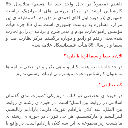
داشتم (معمولاً در حال واحد چند جا هستم) مثلاَسال 85
کارشناس ارشد در مرکز بررسی های استراتژیک ریاست
جمهوری (در دوره اول آقای احمدی نژاد) بودم. که وظیفه ی این
مرکز، مشاوره به ریاست جمهوری است.سال 86 جزء هیأت
مؤسس رادیو تجارت بودم و مدیر طرح و برنامه ی رادیو تجارت
شدم،یعنی رفتم تو رادیو و دوباره برگشتم مرکز نظارت صدا و
سیما و در سال 88 هیأت علمیدانشگاه علامه شدم.
الان با صدا و سیما ارتباط دارید؟
در حد جلسات دو هفته یکبار و ماهی یکبار و در بعضی برنامه ها
به عنوان کارشناس دعوت میشم ولی ارتباط رسمی ندارم
کتب تالیفی؟
در حوزه ی تخصصی دو کتاب دارم یکی
“
صورت بندی گفتمان
اسلامی در روابط
بین الملل
“
است. در حوزه ی رشته ی روابط
بین الملل، سه کلان پارادایم تئوریک داریم؛ پارادایم رئالیسم،
لیبرالیسم و مارکسیسم، هر چی تئوری در حوزه ی رشته ی
ما هست زیر مجموعه ی این سه کلان پارادایم است. در واقع با