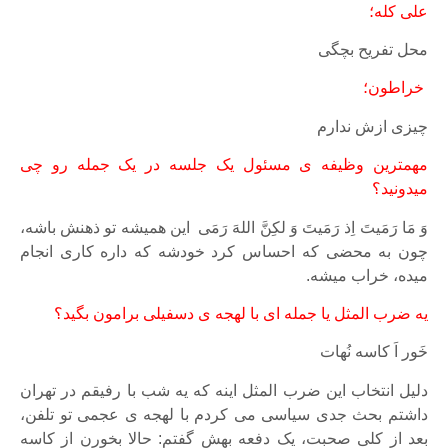
علی کله؛
محل تفریح بچگی
خراطون؛
چیزی ازش ندارم
مهمترین وظیفه ی مسئول یک جلسه در یک جمله رو چی
میدونید؟
وَ مَا رَمَیتَ اِذ رَمَیتَ وَ لکِنَّ اللهَ رَمَی این همیشه تو ذهنش باشه،
چون به محضی که احساس کرد خودشه که داره کاری انجام
میده، خراب میشه.
یه ضرب المثل یا جمله ای با لهجه ی دسفیلی برامون بگید؟
خَور اَ کاسه نُهات
دلیل انتخاب این ضرب المثل اینه که یه شب با رفیقم در تهران
داشتم بحث جدی سیاسی می کردم با لهجه ی عجمی تو تلفن،
بعد از کلی صحبت، یک دفعه بهش گفتم: حالا بخورن از کاسه