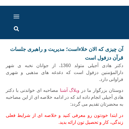
درباره ما
ارسال خبر
ارتباط با ما
پرونده ویژه
اخبار ایران و جهان
اخبار دزفول
گزارش های ویدویی
اخبار خوزستان
آن چیزی که الان خلاءاست؛ مدیریت و راهبری جلسات
قرآن دزفول است
دکتر هادی آجیلی متولد 1360، از جوانان نخبه ی شهر
دارالمؤمنین دزفول است که دغدغه های مذهبی و شهری
فراوانی دارد.
دوستان بزرگوار ما در
وبلاگ آشنا
مصاحبه ای خواندنی با دکتر
هادی آجیلی انجام داده اند که در ادامه خلاصه ای از این مصاحبه
به محضرتان تقدیم می گردد:
در ابتدا خودتون رو معرفی کنید و خلاصه ای از شرایط فعلی
زندگی، کار و تحصیل تون ارائه بدید.