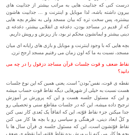
درست کنی که جذابیت هایی به مراتب بیشتر از جذابیت های
بیرون داشته باشه، لذا موبایل و اینترنت و … جذابیت هاشون
بیشتره، پس سخت تره که بیان مسجد ولی به نظرم بچه هایی
که از قدیم در مساجد بودن، دغدغه ی انقلابی بیشتر، دغدغه ی
دینی بیشتر و ایمانشون محکم تر بود، باز ریزش و رویش داریم.
بچه هایی که با وجود اینترنت و موبایل و بازی های رایانه ای میان
مسجد، نسبت به ما که اون زمان می رفتیم مسجد ارجح ترن.
نقاط ضعف و قوت جلسات قرآن مساجد دزفول را در چه می
دانید؟
نقطه ی قوت، نفس”بودن” است. یعنی همین که این نوع جلسات
هست نسبت به خیلی از شهرهایی دیگه نقاط قوت حساب میشه
و این که مسئول جلسه هست و این که پرورش بر آموزش
ترجیح داده میشه، این که در جلسات مقاطع سنی و تحصیلی رو
جدا میکنن جزء نقاط قوّته، این که اتفاقاً یک بُعدی کار نمی کنن
و کلّ ابعاد دینی، فرهنگی و سیاسی رو با بچه ها کار می کنن
نقاط قوّتشون است، این که مسئول جلسه ی قرآن سال ها با
بچه ها کار می کنه تا پرورش بده نقاط قوّته، اما نقطه ی ضعف