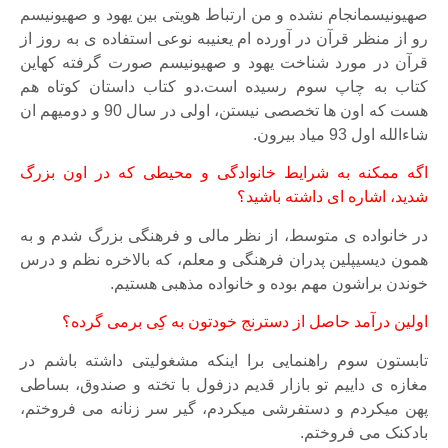
صهیونیسمانجام نشده و من ارتباط هویتی بین یهود و صهیونیسم
رو از منظر قرآن در آورده ام یعنیبه نوعی استفاده ی به روز از
قرآن در مورد شناخت یهود و صهیونیسم صورت گرفته کهاین
کتاب به چاپ سوم رسیده است.دو کتاب داستان کوتاه هم
هست که اون ها تخصصی نیستن، اولی در سال 90 و دومیهم ان
شاءالله اول 93 میاد بیرون.
اگه ممکنه به شرایط خانوادگی و محیطی که در اون بزرگ
شدید، اشاره ای داشته باشید؟
در خانواده ی متوسط، از نظر مالی و فرهنگی بزرگ شدم و به
همون دیسیپلین پدران فرهنگی و معلم، که بالاخره نظم و درس
خوندن براشون مهم بوده و خانواده مذهبی هستیم.
اولین درآمد حاصل از دسترنج خودتون به کِی برمی گرده؟
تابستون سوم راهنمایی برا اینکه مشغولیتی داشته باشم در
مغازه ی داییم تو بازار قدیم دزفول با تخته و صندوق، بساطی
پهن میکردم و دستفرشی میکردم، گیر سر زنانه می فروختم،
بادکنک می فروختم.