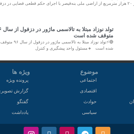
♨️خلع ید بیش از ۲۰ هزار مترمربع از اراضی ملی بنه‌قیصر با اجرای حکم قطعی قضایی در دز
تولد نوزاد مب
متوقف شده است
🔴⚡تولد نوزاد مبتلا به تالاسمی ماژور در دزفول از سال ۹۶ متوقف
شده است 🔸مسئول واحد پیشگیری و کنترل
موضوع
ویژه ها
اجتماعی
پرونده ویژه
اقتصادی
گزارش تصویر
ان
حوادث
گفتگو
سیاسی
یادداشت