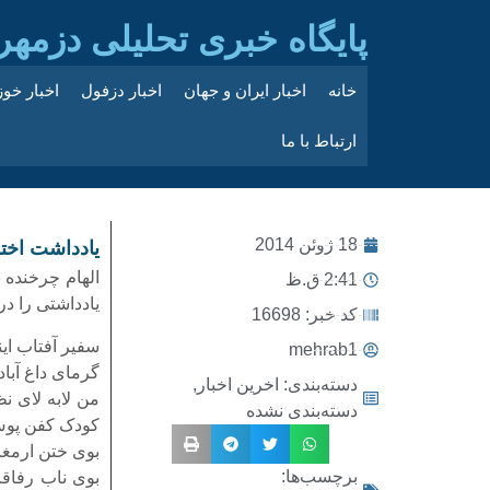
پایگاه خبری تحلیلی دزمهر
خانه
اخبار ایران و جهان
اخبار دزفول
اخبار خو
ارتباط با ما
18 ژوئن 2014
یادداشت اخت
الهام چرخنده 
2:41 ق.ظ
یادداشتی را د
کد خبر: 16698
سفیر آفتاب اینبار
mehrab1
گرمای داغ آباد
دسته‌بندی:
اخرین اخبار
,
من لابه لای ن
دسته‌بندی نشده
کودک کفن پوش
بوی ختن ارمغ
برچسب‌ها:
بوی ناب رفاقت