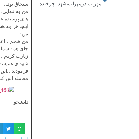
مهراب،دزمهراب،شهدا،چرخنده
سنجاق بود…
من به تنهایی؛
های پوسیده عد
اینجا هر چه 
من؛
من هیچم…اعتر
جای همه شما 
زیارت کردم…ه
شهدای همیشه 
فرمودند…این
معامله اش کنی
دانشجو