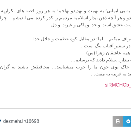
 به بی ایمانی؛ به تهمت و تهدیدو تهاجم؛ به هر روز قصه های تکراریه
و و هر آنچه ذهن بیدار اسلامیه مردمم را کدر کرده نمی اندیشم… چرا 
هست عشق است و خدا و پاکی و غیرت و دل …
اف میکنم… اما؛ در مقابل کوه عظمت و جلال خدا …
در سفیر آفتاب تنگ است…
مه عاشقان زهرا (س)
بیدار…سلام دادند که برسانم…
 خاک بوی خون ما را خوب میشناسد… محافظش باشید به گران 
د به غریبه به مفت….
dezmehr.ir/16698