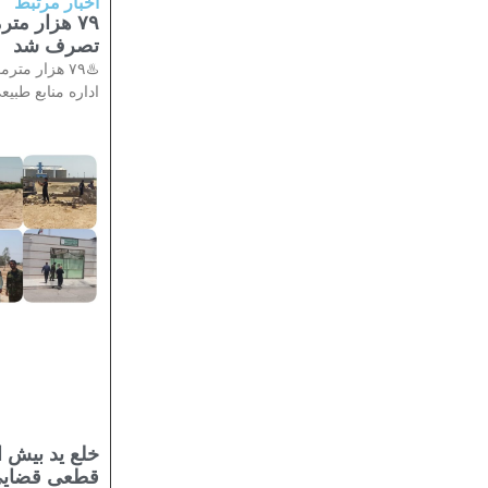
اخبار مرتبط
۷۹ هزار م
تصرف شد
♨️۷۹ هزار 
اداره منابع طبیع
قطعی قضایی