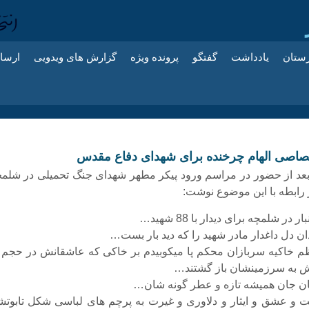
زستان
یادداشت
گفتگو
پرونده ویژه
گزارش های ویدویی
ارسا
صاصی الهام چرخنده برای شهدای دفاع مقدس
بعد از حضور در مراسم ورود پیکر مطهر شهدای جنگ تحمیلی در شلمچ
ر رابطه با این موضوع نوشت:
 در شلمچه برای دیدار با 88 شهید…
ان دل داغدار مادر شهید را که دید بار بست…
ظم خاکیه سربازان محکم پا میکوبیدم بر خاکی که عاشقانش در حجم 
 به سرزمینشان باز گشتند…
ان جان همیشه تازه و عطر گونه شان…
 و عشق و ایثار و دلاوری و غیرت به پرچم های لباسی شکل تابوتش