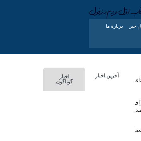
ل خبر
درباره ما
آخرین اخبار
اخبار
ای
گوناگون
ای
 ریاست صدا
یما