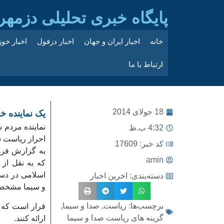
پایگاه خبری تحلیلی دزمهر
خانه
اخبار ایران و جهان
اخبار دزفول
اخبار خو
ارتباط با ما
18 جولای 2014
یک نماینده 
نماینده مردم 
4:32 ب.ظ
احراز ریاست 
کد خبر: 17609
به گزارش فرهن
amin
که به نقل از
دسته‌بندی:
اخرین اخبار
و سیما مشخص
برچسب‌ها:
ریاست
,
صدا و سیما
,
گزینه های ریاست صدا و سیما
ارائه کنند.