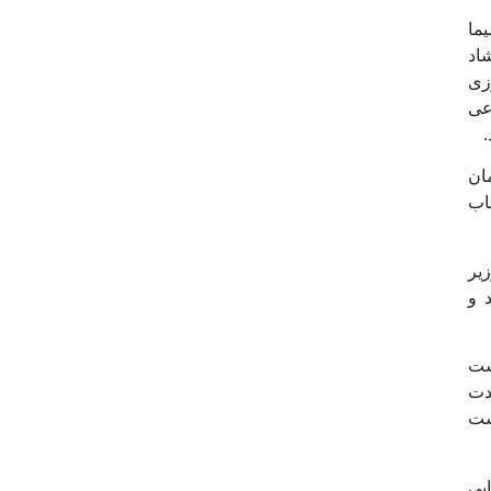
ما
اد
زی
عی
زمان
خاب
یر
 و
ست
دت
ست
یی