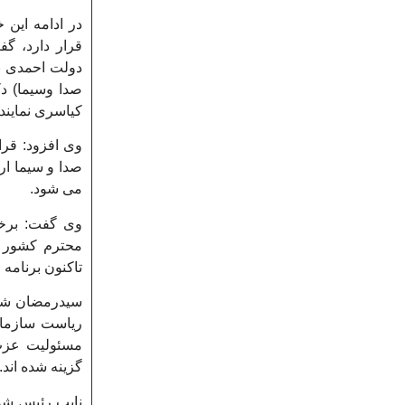
در ادامه این 
قرار دارد، گف
دولت احمدی ن
صدا وسیما) د
کیاسری نماینده فعلی مجلس، ۶ گزینه ن
صدا و سیما ارا
می شود.
وی گفت: برخی
محترم کشور ج
تاکنون برنامه
سیدرمضان شجا
ریاست سازمان 
مسئولیت عزت 
گزینه شده اند.
نایب رئیس شور