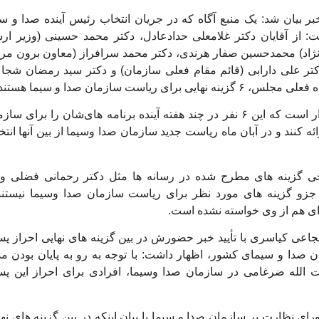
خبر بیان شد: یک منبع آگاه که در جریان انتخاب رئیس آینده صدا و سی
ت: از آقایان دکتر غلامعلی حدادعادل، دکتر محمد حسینی (وزیر ارش
ژاد) محمدحسین صفار هرندی، دکتر محمد سرافراز (معاون برون مر
کتر علی دارابی (قائم مقام فعلی سازمان) و دکتر سید رمضان شجا
هایی برای ریاست سازمان صدا و سیما هستند.
وی افزود: قرار است که این ۶ نفر در چند هفته آینده برنامه های‌شان را برای سا
ئه کنند و در آبان ماه ریاست جدید سازمان صدا وسیما از بین آنها انت
 گزینه های مطرح شده در رسانه ها مثل دکتر رحمانی فضلی وز
زو گزینه های مورد نظر برای ریاست سازمان صدا وسیما نیستند
 ای هم از وی خواسته نشده است.
عی کیاسری با تأیید خبر حضورش در بین گزینه های نهایی احراز پ
صدا و سیمای کشور، اظهار داشت: با توجه به رو به پایان بودن م
الله ضرغامی در سازمان صدا وسیما، افرادی برای احراز این پ
ای نظارت بر سازمان صدا و سیما با بیان اینکه در بین گزینه های نها