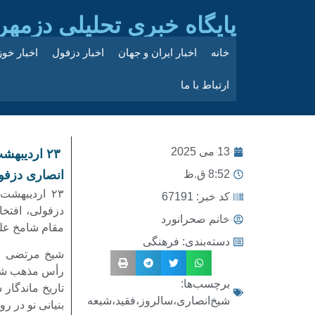
پایگاه خبری تحلیلی دزمهر
خانه
اخبار ایران و جهان
اخبار دزفول
اخبار خو
ارتباط با ما
13 می 2025
۲۳ اردیبه
8:52 ق.ظ
انصاری دزفو
۲۳ اردیبهش
کد خبر: 67191
دزفولی، افتخ
خانم صحرانورد
مقام شامخ عل
دسته‌بندی:
فرهنگی
شیخ مرتضی ا
رأس مذهب شیعه
برچسب‌ها:
تاریخ ماندگار 
شیخ‌انصاری،سالروز،فقید،شیعه
بنیانی نو در ر