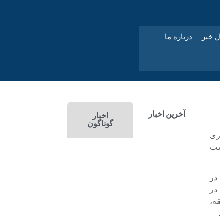
ل خبر
درباره ما
آخرین اخبار
اخبار
گوناگون
ری
شت
در
در
قه،