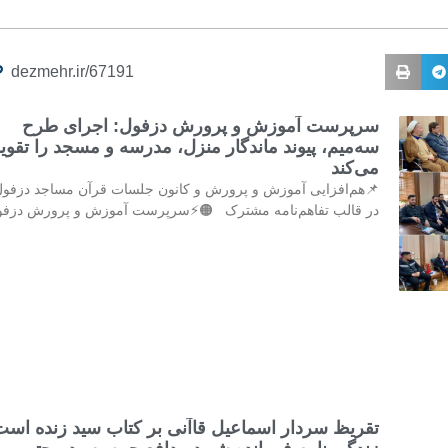
dezmehr.ir/67191
سرپرست آموزش و پرورش دزفول: اجرای طرح
‌میم، پیوند ماندگار منزل، مدرسه و مسجد را تقویت
می‌کند
هم‌افزایی آموزش و پرورش و کانون جلسات قرآن مساجد دزفول
 قالب تفاهم‌نامه مشترک 🟠⚡️سرپرست آموزش و پرورش دزفول:
تقریظ سردار اسماعیل قاآنی بر کتاب سید زنده است