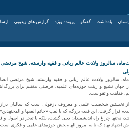
زستان
یادداشت
گفتگو
پرونده ویژه
گزارش های ویدویی
ارسا
شت‌ماه، سالروز ولادت عالم ربانی و فقیه وارسته، شیخ مرتضی
لی
ت‌ماه، سالروز ولادت عالم ربانی و فقیه وارسته، شیخ مرتضی انصا
ار جهان تشیع و زینت حوزه‌های علمیه، فرصتی مغتنم برای بزرگدا
م، فقاهت و تقواست.
ز نخستین شخصیت علمی و معروف دزفولی است که سالیان دراز 
 قرار گرفت. این فقیه بزرگ، که با لقب «خاتم الفقها و المجتهدین» 
شد، نه‌تنها چراغ راه اندیشمندان دینی گشت، بلکه با تبحر در اصول و ف
وش اجتهاد نهاد که تا به امروز الهام‌بخش حوزه‌های علمی و فکری است.