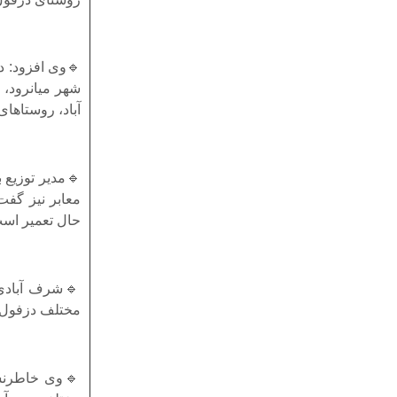
🔹وی افزود: د
شهر میانرود، 
آباد، روستاها
🔹مدیر توزیع ب
حال تعمیر اس
مختلف دزفول 