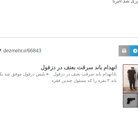
ی شد./ایرنا
dezmehr.ir/66843
انهدام باند سرقت بعنف در دزفول
♨️انهدام باند سرقت بعنف در دزفول 🔹پلیس دزفول موفق شد ی
باند ۳ نفره را که مسئول چندین فقره