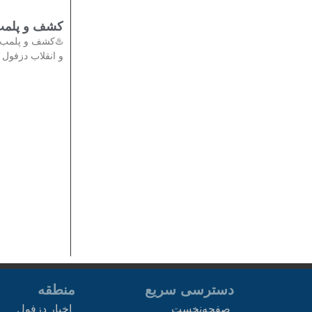
تی در دزفول
دادستان عمومی
انقلاب دزفول از
منطقه
دسترسی سریع
اخبار دزفول
صفحه‌نخست