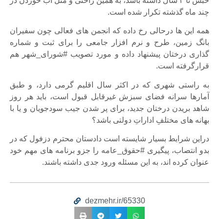
‎حبس تا ۳ سال داشته باشد، به همین راحتی و مثل آب خوردن در
چند ماه گذشته تکرار شده است.
همه این ها درحالی رخ داده که انجمن های فعالی چون ‎سفیران
بانگ زمین، طرح و نرم افزار جامعی را برای ثبت و شماره
گذاری درختان پیشنهاد داده و مورد تصویب ‎#شورای_شهر هم
قرارگرفته است.
به راستی شهری که در اکثر سال اقلیم گرمی دارد، و طبق
آمارها سرانه فضای سبزش غیرقابل قبول است، باید هر روز
شاهد بریدن درختان جدید، برای پر شدن جیب سودجویان و یا با
بهانه های مختلفِ اداراتِ دولتی باشد؟
دراین شرایط بسیار شایسته است ‎دادستان محترم دزفول که در
بدو انتصاب، پیگیری ‎#حقوق_عامه را جزو برنامه های مهم خود
عنوان کرده اند، به این مسئله ورود جدی داشته باشند.
dezmehr.ir/65330