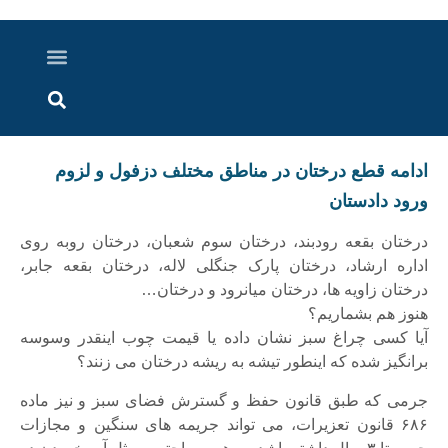
درباره ما
ارسال خبر
ارتباط با ما
پرونده ویژه
اخبار ایران و جهان
اخبار دزفول
گزارش های ویدویی
اخبار خوزستان
️ادامه قطع درختان در مناطق مختلف دزفول و لزوم
ورود دادستان
درختان بقعه ‎رودبند، درختان سوم شعبان، درختان روبه روی
اداره ارشاد، درختان پارک جنگلی لاله، درختان بقعه جابر،
درختان زاویه ها، درختان ‎میانرود و درختان…
هنوز هم بشماریم؟
آیا کسی چراغ سبز نشان داده یا قیمت چوب اینقدر وسوسه
برانگیز شده که اینطور تیشه به ریشه ‎درختان می زنند؟
‏جرمی که طبق قانون حفظ و گسترش فضای سبز و نیز ماده
۶۸۶ قانون تعزیرات، می تواند جریمه های سنگین و مجازات