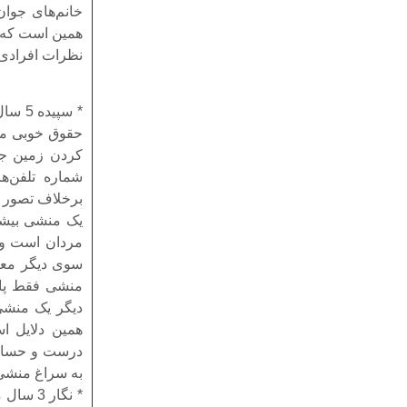
خانم‌های جوا
همین است که 
نظرات افرادی 
حقوق خوبی می‌
کردن زمین جز
شماره تلفن‌
برخلاف تصور س
یک منشی بیشتر
مردان است و ا
سوی دیگر معت
منشی فقط پاس
دیگر یک منشی 
همین دلایل 
درست و حسابی 
به سراغ منشی
* نگار