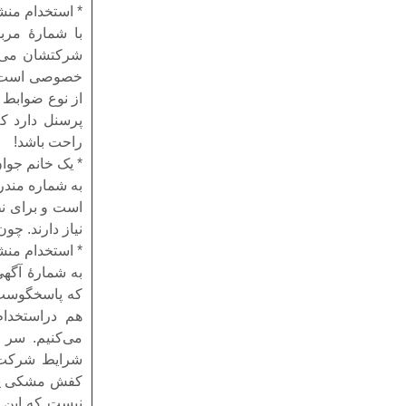
* استخدام منش
با شمارهٔ مر
شرکتشان می‌خو
خصوصی است و 
پرسنل دارد که
راحت باشد!
* یک خانم جوا
به شماره مندر
است و برای نظ
نیاز دارند. چو
* استخدام منش
به شمارهٔ آگه
که پاسخگوست 
می‌کنیم. سر 
شرایط شرکت و
کفش مشکی پاشن
نیست که این و