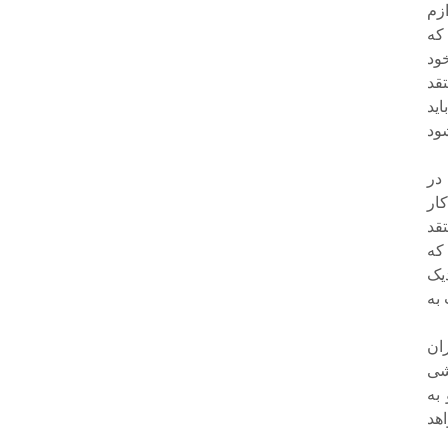
وازم
که
ود
قد
ید
ود
 در
ار
تقد
که
یک
به
ران
شی
به
هد