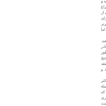
 و
اغ
 از
ای
‌تر
ما
د.
در
ور
یح
قد
 و
ثر
هٔ
که
اری
ست