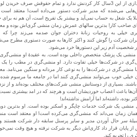
که هیچ پس اندازی از این 3سال کار کردنش ندارد و تمام حقوقش صرف خریدن ل
‌هایی می‌شده که مدیر شرکت دستور می‌داده است! معتقد است 
 یک شغل به حساب نمی‌آید و بیشتر یک تفریح است، آن هم نه برای خ
ی صاحب کار! بد‌ترین سالهای عمرش زمان منشی گری‌اش بوده و معت
 خیلی به روحیات زنانهٔ دختران جوان صدمه می‌زند چرا که با
ران شرکت را گوش کنند و اکثر کار‌ها به صورت دستوری مطرح می‌ش
ار شخصیت آدم زیر این دستور‌ها خرد می‌شود.
 11 سال منشی یک پزشک متخصص داخلی بوده است. به عقیدهٔ او منشی‌گری
گری در شرکت‌ها خیلی تفاوت دارد. او منشی‌گری در مطب را یک ک
ما منشی‌گری در شرکت‌ها را به نوعی کار مردانه و سنگین می‌نامد. مع
 خیلی خوب می‌توانند منشی‌گری کنند اما در جامعه ما مرسوم شده 
باشند. بسیاری از دوستانش منشی شرکت‌های مختلف بوده‌اند و از نزد
ن‌ها باعث اعصاب خوردیشان است و هرچند که در امد بیشتری نسبت 
 بوده، داشته‌اند اما آرامش نداشته‌اند!
ناز 1سال منشی یک شرکت خدمات چاپگر و اسکنر بوده است. او بد‌ترین دو
 همان زمان می‌داند که منشی‌گری می‌کرده است! او معتقد است من
هٔ سر حال آوردن مدیر و سایر پرسنل سابقه دار شرکت هستند و 
از پایان قرار داد کاری‌اش دیگر به شرکت نرفته و هیچ وقت نمی‌خوا
ی را تجربه کند.