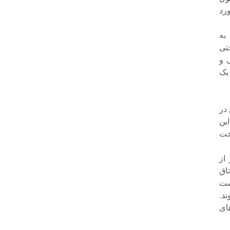
رد
به
تی
 و
 یک
در
این
خت
 آقای حاضر در شرکت با 3 نفر از
اق
ست
د.
ای