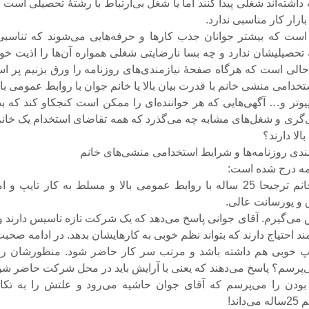
داشته‌اند شغلی پیدا کنند اما یا شغل بی‌ارتباط با رشتهٔ تحصیلی است و
ازار کار مناسبی ندارد.
ست که بیشتر جوانان جذب کار‌ها و حرفه‌هایی می‌شوند که تناسبی 
تحصیلیشان ندارد و چه بسا نارضایتی شغلی همواره آن‌ها را اذیت خوا
ر حالی است که هر‌گاه صفحهٔ نیازمندی‌های روزنامه را ورق بزنیم پر 
تخدامی منشی خانم با قدرت بیان بالا یا خانم جوان با روابط عمومی بال
و‌تر و… آگهی‌هایی که هر خواننده‌ای را ممکن است کنجکاو کند که بدا
ری و شغل‌های مشابه چه می‌گذرد که همه تقاضای استخدام یک خانم 
لا دارند؟
مندی روزنامه‌ها و شرایط استخدامی منشی‌های خانم
مه درج شده است:
* یک منشی خانم ترجیحا 25 ساله با روابط عمومی بالا و مسلط به کار تایپ و 
 و پورسانت عالی.
 می‌گیرم. آقای جوانی پاسخ می‌دهد که یک شرکت تازه تاسیس دارند و 
د احتیاج دارند که بتواند نظم خوبی به کار‌هایشان بدهد. در ادامه صحبت
یپ خوبی هم داشته باشد و مرتب سر کار حاضر شود. منظورشان را 
پرسم؟ پاسخ می‌دهند که یعنی با آرایش باید در محل شرکت حاضر شون
2ساله بودن را می‌پرسم که آقای جوان حاشیه می‌رود و علتش را به تکا
اند!