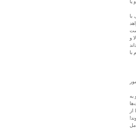
 یا
با
هد
است
ا و
ند
با
امور
به
‌ها
از
د!
مل