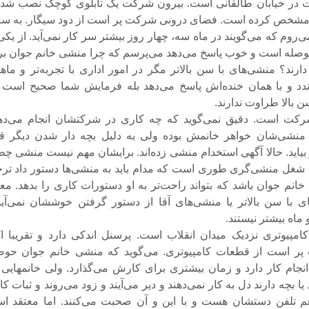
در خیابان طالقانی است. بیرون شرکت یک تابلوی کوچک نصب شده
مشخص کرده است. فضای درونی شرکت پر است از دود سیگار. به سر
روم که می‌گویند در ماه سه، چهار روز بیشتر سر کار نمی‌آید. از یکی
وصله است و خوب پاسخ می‌دهد می‌پرسم که چرا منشی خانم جوان بر
ارند؟ منشی‌های با سن بالا‌تر مگر در امور اداری با تجربه‌تر و ماهر
دد و با‌‌ همان خنده‌اش پاسخ می‌دهد بله فرمایش شما صحیح است ا
 بالا طراوت ندارند.
کت است. دقیق نمی‌گوید که چه کاری در شرکتشان انجام می‌دهن
ل منشی‌شان خواهر خانمش بوده ولی به دلیل بچه دار شدن دیگر قا
یاید. حالا آگهی استخدام منشی زده‌اند. برایشان مهم نیست منشی چط
 شغل منشی‌گری طوری است که مدام باید به منشی‌ها دستور داد ترج
انم جوان باشد که بتواند راحت‌تر به او دستورات کاری را بدهد. معت
با سن بالا‌تر یا منشی‌های آقا از دستور گرفتن خوششان نمی‌آید
ماه بیشتر نیستند.
پیوتری نزدیک میدان انقلاب است. پرسنل اندکی دارد و تقریبا اک
 است از قطعات کامپیوتری. می‌گوید که منشی خانم جوان حوصل
نجام کار دارد و زمان بیشتری برای کارش می‌گذارد. ولی خانمهایی 
 یا بچه دارند دل به کار نمی‌دهند و دیر می‌آیند و زود می‌روند و ثبات ک
 هم تلفن دستشان هست و با این و آن صحبت می‌کنند. اما معتقد ا