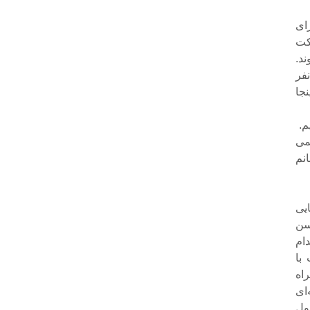
ای
کت
د.
می‌پرسم که می‌گوید: ضوابط خاصی اینجا حاکم نیست. اینجا حدود 10 نفر
جا
م.
می
نم
یی
سن
 تا 25سال استخدام
با
اه
ای
ول