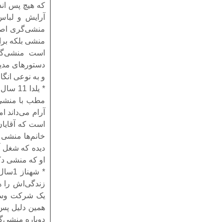
آرایش و لباس
منشی‌گری اصلا
منشی بلکه برا
است منشی‌گری
دستورهای مدی
و به نوعی انگ
* یلدا
مطب با منشی‌
آرام می‌داند ا
است که آقایان
خانم‌ها منشی 
دیده که شغل آ
او که منشی دکتر
* شه
زندگی‌اش را‌‌
یک شرکت وسیل
همین دلیل پس 
دوباره منشی‌گر