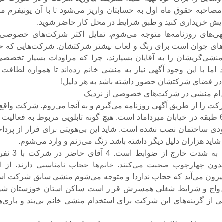
احبه حقوق ماه اول به حسابتان واریز می‌شود تا با آن یونیفرم مو
آرایش خریداری کنید و طبق شرایط در محل کار حاضر شوید.
گهی‌های روزنامه‌ها متوجه می‌شوم، تمایل اکثر شرکت‌های خصوصی 
‌های جوان است برای رنگ و لعاب بیشتر شرکتشان. شرکت‌هایی که ح
 منشی‌گریشان را به آقایان بسپارند، چرا که مراودات بسیار تخصصی
د اما با این وجود آگهی نیاز به منشی خانم زده‌اند تا همواره لطافت
م منشی در شرکت‌های خصوصی از نزدیک
ت را از طریق آگهی روزنامه می‌گیرم و به آنجا می‌روم. شرکت واقع 
یک ساختمان 6 طبقه در خیابان میرداماد است. هیچ گونه تابلویی مربوط به فعالیت 
ی ساختمان نصب نشده است. شاید این بی‌هویتی برای فرار از پردا
شاید هزاران دلیل دیگر داشته باشد. زنگ می‌زنم و وارد می‌شوم.
فضای شرکت به شدت خارج از ضوابط است. 4
ون چهارچوب صحبت می‌کنند. خانم‌ها حجاب نامناسبی دارند. از ات
بیرون می‌آید که حجاب ندارد! و متوجه می‌شوم منشی سابق شرکت ا
زدواج و شرایط شغلی همسرش قرار است ساکن استان خوزستان شون
 از گزینه‌های این شرکت برای استخدام منشی خانم بی‌بند و باری‌ه