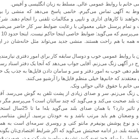
ی خانم با روابط عمومی عالی. مسلط به زبان انگلیسی و آفیس.
بوط به آگهی تماس می‌گیرم. خانمی پاسخ می‌دهد که منشی را بر
اهند تا کارهای اداری و تایپی و مکالمات تلفنی را انجام دهند. شر
تمام پرسنل خیلی معمولی با رعایت ضوابط سر کار حاضر می‌شون
از نوع ضوابط 
 همه با هم راحت هستند. منشی جدید می‌تواند مثل خانه‌شان در این
ن با روابط عمومی خوب و دوسال سابقه کار برای امور دفتری نیازمندی
ج در آگهی زنگ می‌زنم. آقایی جواب می‌دهد که آنجا یک دفتر اسناد رس
م دهی خوب به امور دفتر و سر و سامان دادن فایل‌ها به جذب یک خا
ن معتقدند که خانم‌ها خیلی منظم فایل‌ها را آرشیو می‌کنند.
ی خانم با حقوق عالی حوالی ونک.
ی زنگ می‌زنم. سر و صدای زیادی از پشت تلفن به گوش می‌رسد. آقا
بلند صحبت می‌کند و می‌گوید که چند سالتان است؟ می‌پرسم مگر 
هم دراستخدام تاثیر دارد؟ با‌‌ همان صدای بلند می‌گوید بله! ما
و وضعتان هم باید مرتب باشد و به خودتان برسید. آرایش متناسب 
 نوع پوشش یونیفرم مانتو کتی و روسری سرمه‌ای است به همر
ه بلند. در ادامه صحبتش می‌گوید که اگر شرایط اقتصادی‌تان بگونه‌
سایل را برای خود تهیه کنید، تشریف بیاورید شرکت و در صورت قب