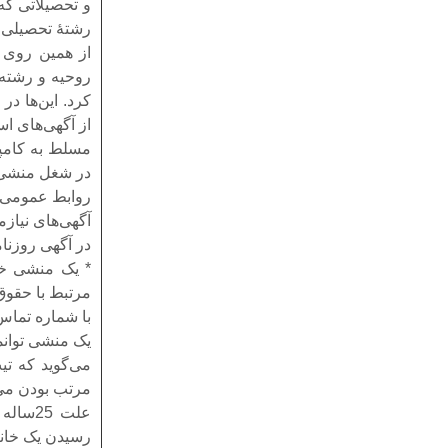
و تحصیلاتی که 
رشتهٔ تحصیلی ب
از همین روی ا
روحیه و رشته 
کرد. این‌ها د
از آگهی‌های اس
مسلط به کامپی
در شغل منشی‌گ
روابط عمومی با
آگهی‌های نیاز
در آگهی روزنا
مرتبط با حقوق
با شماره تماس
یک منشی توانمن
می‌گوید که ت
مرتب بودن می‌
علت 5
رسیدن یک خانم 25ساله می‌د