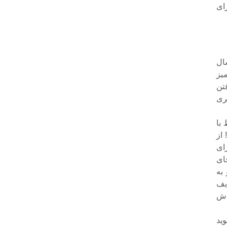
ای
شرکت در خیابان دولت بوده است. معتقد است در ان 5سال
یز
تن
ری
با
از
ای
ای
به
یف
اش
وید